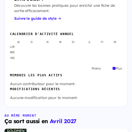
Découvre les bonnes pratiques pour enrichir une fiche de
sortie efficacement.
Suivre le guide de style →
CALENDRIER D'ACTIVITÉ ANNUEL
AOÛT
SEPT.
OCT.
NOV.
DÉC.
JANV.
FÉVR.
MARS
A
LUN
MER
VEN
Moins
Plus
MEMBRES LES PLUS ACTIFS
Aucun contributeur pour le moment.
MODIFICATIONS RÉCENTES
Aucune modification pour le moment.
AU MÊME MOMENT
Ça sort aussi en
Avril 2027