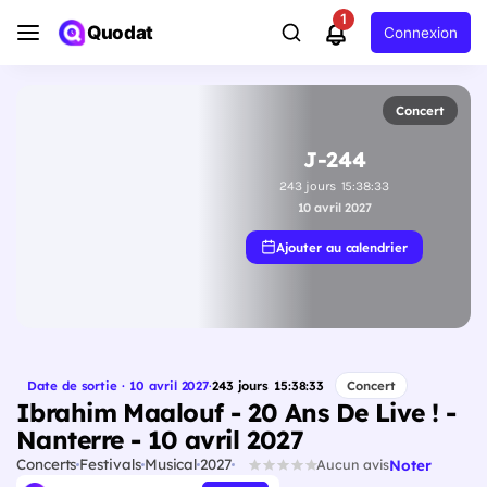
1
Quodat
Connexion
Concert
J-244
243
jours
15
:
38
:
32
10 avril 2027
Ajouter au calendrier
Date de sortie · 10 avril 2027
·
243
jours
15
:
38
:
32
Concert
Ibrahim Maalouf - 20 Ans De Live ! -
Nanterre - 10 avril 2027
Concerts
Festivals
Musical
2027
Noter
Aucun avis