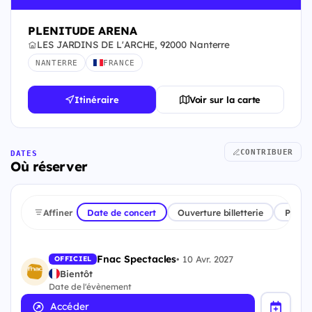
PLENITUDE ARENA
LES JARDINS DE L'ARCHE, 92000 Nanterre
NANTERRE
FRANCE
Itinéraire
Voir sur la carte
CONTRIBUER
DATES
Où réserver
Affiner
Date de concert
Ouverture billetterie
Plate
Fnac Spectacles
•
10 Avr. 2027
OFFICIEL
Bientôt
Date de l'évènement
Accéder