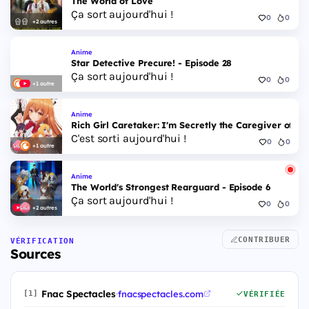
The World of Love
Ça sort aujourd'hui !
0
0
+2 autres
Anime
Star Detective Precure! - Episode 28
Ça sort aujourd'hui !
0
0
+1 autre
Anime
Rich Girl Caretaker: I'm Secretly the Caregiver of the
C'est sorti aujourd'hui !
0
0
+1 autre
Anime
The World's Strongest Rearguard - Episode 6
Ça sort aujourd'hui !
0
0
+2 autres
CONTRIBUER
VÉRIFICATION
Sources
Fnac Spectacles
·
fnacspectacles.com
[1]
VÉRIFIÉE