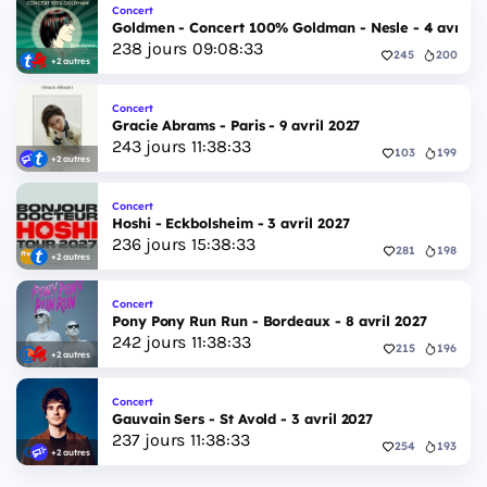
Concert
Goldmen - Concert 100% Goldman - Nesle - 4 avril 2
238
jours
09
:
08
:
32
245
200
+2 autres
Concert
Gracie Abrams - Paris - 9 avril 2027
243
jours
11
:
38
:
32
103
199
+2 autres
Concert
Hoshi - Eckbolsheim - 3 avril 2027
236
jours
15
:
38
:
32
281
198
+2 autres
Concert
Pony Pony Run Run - Bordeaux - 8 avril 2027
242
jours
11
:
38
:
32
215
196
+2 autres
Concert
Gauvain Sers - St Avold - 3 avril 2027
237
jours
11
:
38
:
32
254
193
+2 autres