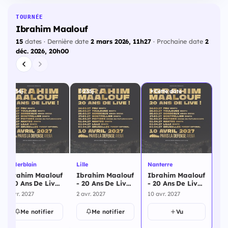
TOURNÉE
Ibrahim Maalouf
15
dates · Dernière date
2 mars 2026, 11h27
· Prochaine date
2
déc. 2026, 20h00
234j
235j
Cette date
St Herblain
Lille
Nanterre
Ibrahim Maalouf
Ibrahim Maalouf
Ibrahim Maalouf
- 20 Ans De Live !
- 20 Ans De Live !
- 20 Ans De Live !
- St Herblain - 1
- Lille - 2 avril
- Nanterre - 10
1 avr. 2027
2 avr. 2027
10 avr. 2027
avril 2027
2027
avril 2027
Me notifier
Me notifier
Vu