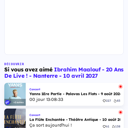
DÉCOUVRIR
Si vous avez aimé
Ibrahim Maalouf - 20 Ans
De Live ! - Nanterre - 10 avril 2027
Concert
Yanns 1Ere Partie - Palavas Les Flots - 9 août 2026
00
jour
13
:
08
:
32
227
83
+2 autres
Concert
La Flûte Enchantée - Théâtre Antique - 10 août 2026
Ça sort aujourd'hui !
61
138