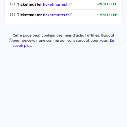
Ticketmaster
·
ticketmaster.fr
[2]
VÉRIFIÉE
Ticketmaster
·
ticketmaster.fr
[3]
VÉRIFIÉE
Cette page peut contenir des
liens d'achat affiliés
. Quodat
peut percevoir une commission sans surcoût pour vous.
En
savoir plus
.