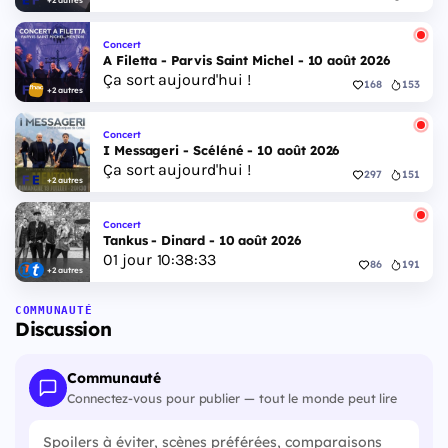
+2 autres
Concert
A Filetta - Parvis Saint Michel - 10 août 2026
Ça sort aujourd'hui !
168
153
+2 autres
Concert
I Messageri - Scéléné - 10 août 2026
Ça sort aujourd'hui !
297
151
+2 autres
Concert
Tankus - Dinard - 10 août 2026
01
jour
10
:
38
:
32
86
191
+2 autres
COMMUNAUTÉ
Discussion
Communauté
Connectez-vous pour publier — tout le monde peut lire