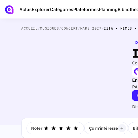
Actus
Bibliothè
Explorer
Catégories
Plateformes
Planning
ACCUEIL
/
MUSIQUES
/
CONCERT
/
MARS 2027
/
IZIA - NIMES -
D
Co
En
PA
Di
Noter
Ça m'intéresse
Bi