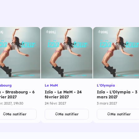
3j
201j
208j
asbourg
Le MeM
L'Olympia
a - Strasbourg - 6
Izïa - Le MeM - 24
Izïa - L'Olympia - 3
rier 2027
février 2027
mars 2027
vr. 2027, 19h30
24 févr. 2027
3 mars 2027
Me notifier
Me notifier
Me notifier