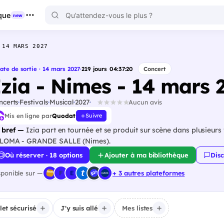
que
new
 14 MARS 2027
ate de sortie · 14 mars 2027
·
219
jours
04
:
37
:
19
Concert
Izia - Nimes - 14 mars 
ncerts
Festivals
Musical
2027
Aucun avis
Mis en ligne par
Quodat
Suivre
 bref —
Izia part en tournée et se produit sur scène dans plusieur
LOMA - GRANDE SALLE (Nimes).
Où réserver · 18 options
Ajouter à ma bibliothèque
Disc
sponible sur —
+ 3 autres plateformes
llet sécurisé
J'y suis allé
Mes listes