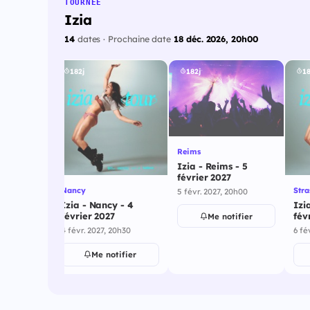
TOURNÉE
Izia
14
dates · Prochaine date
18 déc. 2026, 20h00
182j
182j
18
Reims
Izia - Reims - 5
février 2027
rique
Nancy
Str
5 févr. 2027, 20h00
lle
Izia - Nancy - 4
Izi
 29
février 2027
fév
Me notifier
7
4 févr. 2027, 20h30
6 fé
ifier
Me notifier