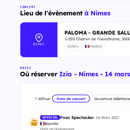
CONCERT
Lieu de l'évènement
à Nimes
PALOMA - GRANDE SAL
250 Chemin de l'aerodrome, 300
NIMES
NIMES
FRANCE
DATES
Où réserver
Izia - Nimes - 14 mar
Affiner
Date de concert
Ouverture billetterie
Fnac Spectacles
•
14 Mars 2027
OFFICIEL
Bientôt
Date de l'évènement