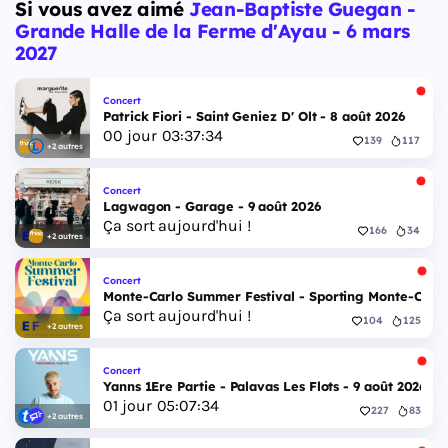
Si vous avez aimé
Jean-Baptiste Guegan -
Grande Halle de la Ferme d'Ayau - 6 mars
2027
Concert
Patrick Fiori - Saint Geniez D' Olt - 8 août 2026
00
jour
03
:
37
:
33
139
117
+2 autres
Concert
Lagwagon - Garage - 9 août 2026
Ça sort aujourd'hui !
166
34
+2 autres
Concert
Monte-Carlo Summer Festival - Sporting Monte-Carlo S
Ça sort aujourd'hui !
104
125
+2 autres
Concert
Yanns 1Ere Partie - Palavas Les Flots - 9 août 2026
01
jour
05
:
07
:
33
227
83
+2 autres