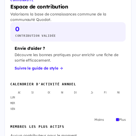
Espace de contribution
Valorisons la base de connaissances commune de la
communauté Quodat.
0
CONTRIBUTION VALIDÉE
Envie d'aider ?
Découvre les bonnes pratiques pour enrichir une fiche de
sortie efficacement.
Suivre le guide de style →
CALENDRIER D'ACTIVITÉ ANNUEL
AOÛT
SEPT.
OCT.
NOV.
DÉC.
JANV.
FÉVR.
MARS
A
LUN
MER
VEN
Moins
Plus
MEMBRES LES PLUS ACTIFS
Aucun contributeur pour le moment.