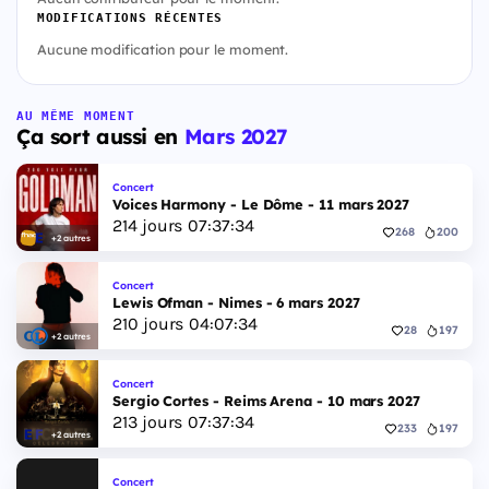
MODIFICATIONS RÉCENTES
Aucune modification pour le moment.
AU MÊME MOMENT
Ça sort aussi en
Mars 2027
Concert
Voices Harmony - Le Dôme - 11 mars 2027
214
jours
07
:
37
:
33
268
200
+2 autres
Concert
Lewis Ofman - Nimes - 6 mars 2027
210
jours
04
:
07
:
33
28
197
+2 autres
Concert
Sergio Cortes - Reims Arena - 10 mars 2027
213
jours
07
:
37
:
33
233
197
+2 autres
Concert