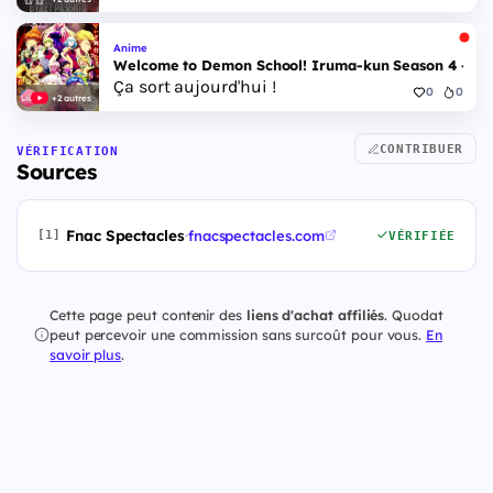
Anime
Welcome to Demon School! Iruma-kun Season 4 - Epi
Ça sort aujourd'hui !
0
0
+2 autres
CONTRIBUER
VÉRIFICATION
Sources
Fnac Spectacles
·
fnacspectacles.com
[1]
VÉRIFIÉE
Cette page peut contenir des
liens d'achat affiliés
. Quodat
peut percevoir une commission sans surcoût pour vous.
En
savoir plus
.