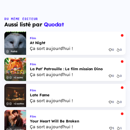
DU MÊME ÉDITEUR
Aussi listé par
Quodat
Film
At Night
Ça sort aujourd'hui !
0
0
Pathé
Film
La Pat’ Patrouille : Le film mission Dino
Ça sort aujourd'hui !
0
0
+1 autre
Film
Late Fame
Ça sort aujourd'hui !
0
0
+2 autres
Film
Your Heart Will Be Broken
Ça sort aujourd'hui !
1
1
+2 autres