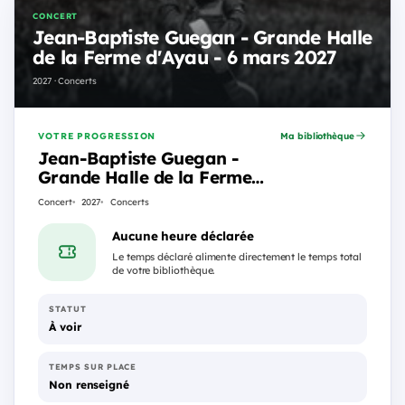
CONCERT
Jean-Baptiste Guegan - Grande Halle
de la Ferme d'Ayau - 6 mars 2027
2027 · Concerts
VOTRE PROGRESSION
Ma bibliothèque
Jean-Baptiste Guegan -
Grande Halle de la Ferme
d'Ayau - 6 mars 2027
Concert
2027
Concerts
Aucune heure déclarée
Le temps déclaré alimente directement le temps total
de votre bibliothèque.
STATUT
À voir
TEMPS SUR PLACE
Non renseigné