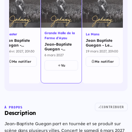
Grande Halle de la
Lanester
Le Mans
La
Ferme d'Ayau
Jean Baptiste
Jean Baptiste
Je
Jean-Baptiste
Guegan -
Guegan - Le
Gu
Guegan -
Lanester - 13
Mans - 19 mars
20
13 févr. 2027, 20h30
19 mars 2027, 20h00
20
Grande Halle de
février 2027
2027
6 mars 2027
la Ferme d'Ayau
Me notifier
Me notifier
- 6 mars 2027
Vu
CONTRIBUER
À PROPOS
Description
Jean-Baptiste Guegan part en tournée et se produit sur
scène dans plusieurs villes. Concert le samedi 6 mars 2027