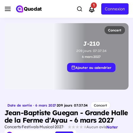
1
Quodat
Connexion
Concert
J-210
209
jours
07
:
37
:
33
6 mars 2027
Ajouter au calendrier
Date de sortie · 6 mars 2027
·
209
jours
07
:
37
:
33
Concert
Jean-Baptiste Guegan - Grande Halle
de la Ferme d'Ayau - 6 mars 2027
Concerts
Festivals
Musical
2027
Noter
Aucun avis