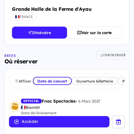
Grande Halle de la Ferme d'Ayau
FRANCE
Itinéraire
Voir sur la carte
CONTRIBUER
DATES
Où réserver
Affiner
Date de concert
Ouverture billetterie
Plate
Fnac Spectacles
•
6 Mars 2027
OFFICIEL
Bientôt
Date de l'évènement
Accéder