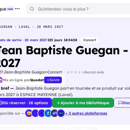
que
new
GUEGAN - LAVAL - 20 MARS 2027
ate de sortie · 20 mars 2027
·
225
jours
18
:
54
:
57
Concert
Jean Baptiste Guegan -
2027
27
Jean-Baptiste Guegan
Concert
Aucun avis
Mis en ligne par
Quodat
Suivre
 bref —
Jean-Baptiste Guegan part en tournée et se produit sur scè
rs 2027 à ESPACE MAYENNE (Laval).
Où réserver · 18 options
Ajouter à ma bibliothèque
Disc
sponible sur —
+ 3 autres plateformes