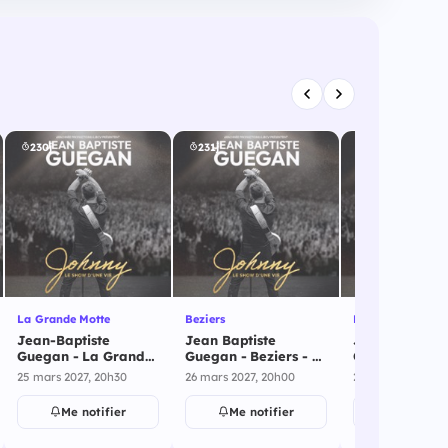
230j
231j
232j
La Grande Motte
Beziers
Le Cannet
Jean-Baptiste
Jean Baptiste
Jean Baptiste
Guegan - La Grande
Guegan - Beziers - 26
Guegan - Le C
Motte - 25 mars 2027
mars 2027
27 mars 2027
25 mars 2027, 20h30
26 mars 2027, 20h00
27 mars 2027, 20
Me notifier
Me notifier
Me notif