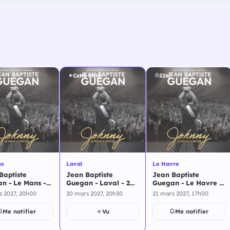
Cette date
226j
ns
Laval
Le Havre
Baptiste
Jean Baptiste
Jean Baptiste
n - Le Mans -
Guegan - Laval - 20
Guegan - Le Havre -
rs 2027
mars 2027
21 mars 2027
s 2027, 20h00
20 mars 2027, 20h30
21 mars 2027, 17h00
Me notifier
Vu
Me notifier