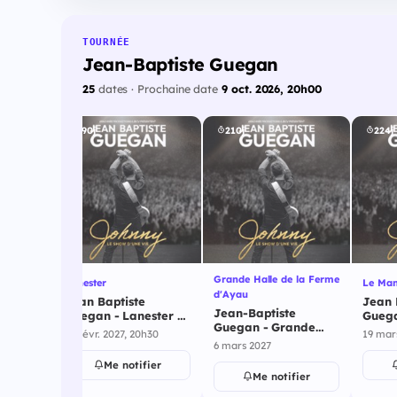
TOURNÉE
Jean-Baptiste Guegan
25
dates · Prochaine date
9 oct. 2026, 20h00
190j
210j
224j
Grande Halle de la Ferme
Lanester
Le Ma
d'Ayau
Jean Baptiste
Jean 
Jean-Baptiste
 Des
Guegan - Lanester -
Guega
Guegan - Grande
t - 13
13 février 2027
19 ma
13 févr. 2027, 20h30
19 mar
Halle de la Ferme
6 mars 2027
d'Ayau - 6 mars 2027
ier
Me notifier
Me notifier