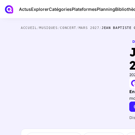
Actus
Bibliothè
Explorer
Catégories
Plateformes
Planning
ACCUEIL
/
MUSIQUES
/
CONCERT
/
MARS 2027
/
JEAN BAPTISTE 
D
20
En
ma
Di