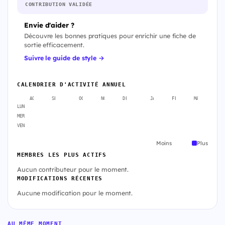
CONTRIBUTION VALIDÉE
Envie d'aider ?
Découvre les bonnes pratiques pour enrichir une fiche de
sortie efficacement.
Suivre le guide de style →
CALENDRIER D'ACTIVITÉ ANNUEL
AOÛT
SEPT.
OCT.
NOV.
DÉC.
JANV.
FÉVR.
MARS
A
LUN
MER
VEN
Moins
Plus
MEMBRES LES PLUS ACTIFS
Aucun contributeur pour le moment.
MODIFICATIONS RÉCENTES
Aucune modification pour le moment.
AU MÊME MOMENT