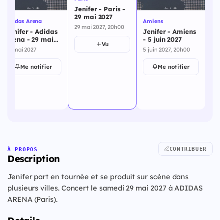
Jenifer - Paris -
29 mai 2027
Adidas Arena
Amiens
De
29 mai 2027, 20h00
Jenifer - Adidas
Jenifer - Amiens
Je
Arena - 29 mai
- 5 juin 2027
Ch
Vu
2027
ju
29 mai 2027
5 juin 2027, 20h00
11 
Me notifier
Me notifier
CONTRIBUER
À PROPOS
Description
Jenifer part en tournée et se produit sur scène dans
plusieurs villes. Concert le samedi 29 mai 2027 à ADIDAS
ARENA (Paris).