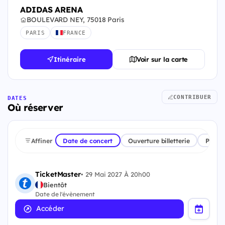
ADIDAS ARENA
BOULEVARD NEY, 75018 Paris
PARIS
FRANCE
Itinéraire
Voir sur la carte
CONTRIBUER
DATES
Où réserver
Affiner
Date de concert
Ouverture billetterie
Plate
TicketMaster
•
29 Mai 2027 À 20h00
Bientôt
Date de l'évènement
Accéder