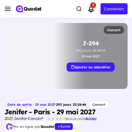
1
Quodat
Connexion
Concert
J-294
293
jours
23
:
18
:
44
29 mai 2027
Ajouter au calendrier
Date de sortie · 29 mai 2027
·
293
jours
23
:
18
:
44
Concert
Jenifer - Paris - 29 mai 2027
2027
Jenifer
Concert
Noter
Aucun avis
Mis en ligne par
Quodat
Suivre