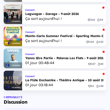
Concert
Lagwagon - Garage - 9 août 2026
Ça sort aujourd'hui !
166
34
+2 autres
Concert
Monte-Carlo Summer Festival - Sporting Monte-Carlo S
Ça sort aujourd'hui !
104
125
+2 autres
Concert
Yanns 1Ere Partie - Palavas Les Flots - 9 août 2026
01
jour
00
:
48
:
44
227
83
+2 autres
Concert
La Flûte Enchantée - Théâtre Antique - 10 août 2026
01
jour
03
:
18
:
44
61
138
+2 autres
COMMUNAUTÉ
Discussion