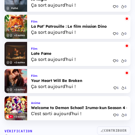
Ça sort aujourd'hui !
0
0
Pathé
Film
La Pat’ Patrouille : Le film mission Dino
Ça sort aujourd'hui !
0
0
+2 autres
Film
Late Fame
Ça sort aujourd'hui !
0
0
+2 autres
Film
Your Heart Will Be Broken
Ça sort aujourd'hui !
1
1
+2 autres
Anime
Welcome to Demon School! Iruma-kun Season 4 - Epi
C'est sorti aujourd'hui !
0
0
+2 autres
CONTRIBUER
VÉRIFICATION