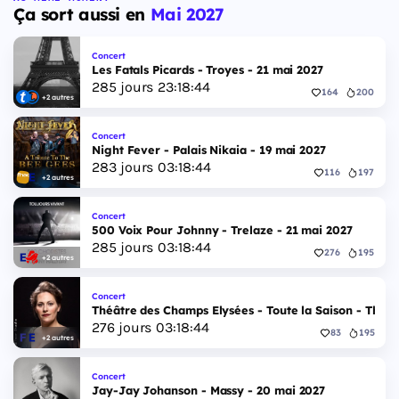
Ça sort aussi en
Mai 2027
Concert
Les Fatals Picards - Troyes - 21 mai 2027
285
jours
23
:
18
:
44
164
200
+2 autres
Concert
Night Fever - Palais Nikaia - 19 mai 2027
283
jours
03
:
18
:
44
116
197
+2 autres
Concert
500 Voix Pour Johnny - Trelaze - 21 mai 2027
285
jours
03
:
18
:
44
276
195
+2 autres
Concert
Théâtre des Champs Elysées - Toute la Saison - Théâ
276
jours
03
:
18
:
44
83
195
+2 autres
Concert
Jay-Jay Johanson - Massy - 20 mai 2027