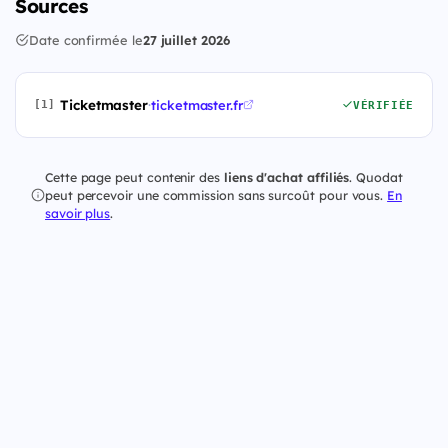
Sources
Date confirmée le
27 juillet 2026
Ticketmaster
·
ticketmaster.fr
[1]
VÉRIFIÉE
Cette page peut contenir des
liens d'achat affiliés
. Quodat
peut percevoir une commission sans surcoût pour vous.
En
savoir plus
.