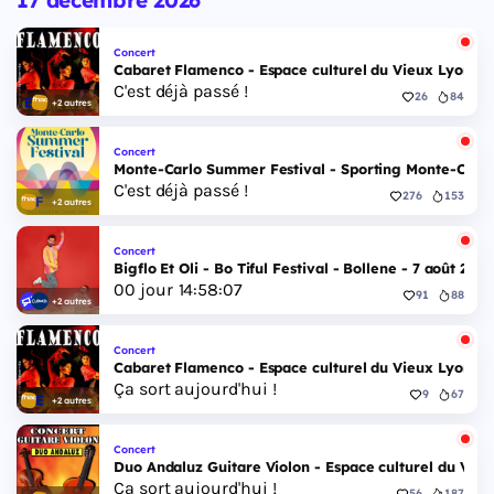
17 décembre 2026
Concert
Cabaret Flamenco - Espace culturel du Vieux Lyon - 
C'est déjà passé !
26
84
+2 autres
Concert
Monte-Carlo Summer Festival - Sporting Monte-Carlo S
C'est déjà passé !
276
153
+2 autres
Concert
Bigflo Et Oli - Bo Tiful Festival - Bollene - 7 août 2026
00
jour
14
:
58
:
06
91
88
+2 autres
Concert
Cabaret Flamenco - Espace culturel du Vieux Lyon - 
Ça sort aujourd'hui !
9
67
+2 autres
Concert
Duo Andaluz Guitare Violon - Espace culturel du Vieu
Ça sort aujourd'hui !
56
187