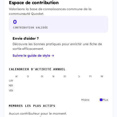
Espace de contribution
Valorisons la base de connaissances commune de la
communauté Quodat.
0
CONTRIBUTION VALIDÉE
Envie d'aider ?
Découvre les bonnes pratiques pour enrichir une fiche de
sortie efficacement.
Suivre le guide de style →
CALENDRIER D'ACTIVITÉ ANNUEL
AOÛT
SEPT.
OCT.
NOV.
DÉC.
JANV.
FÉVR.
MARS
A
LUN
MER
VEN
Moins
Plus
MEMBRES LES PLUS ACTIFS
Aucun contributeur pour le moment.