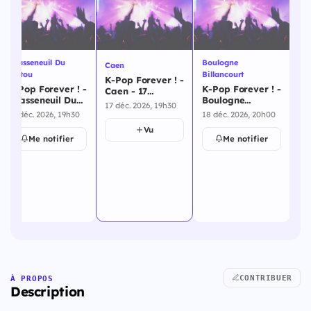
Chasseneuil Du
Boulogne
Am
Caen
Poitou
Billancourt
Th
K-Pop Forever ! -
K-Pop Forever ! -
K-Pop Forever ! -
K-
Caen - 17
Chasseneuil Du
Boulogne
Am
décembre 2026
17 déc. 2026, 19h30
Poitou - 15
Billancourt - 18
Th
15 déc. 2026, 19h30
18 déc. 2026, 20h00
19 
décembre 2026
décembre 2026
dé
Vu
Me notifier
Me notifier
CONTRIBUER
À PROPOS
Description