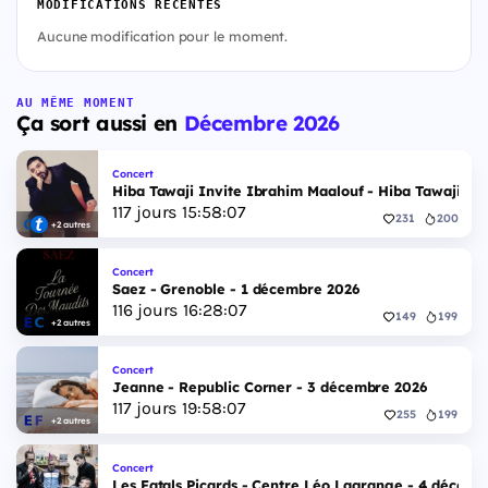
MODIFICATIONS RÉCENTES
Aucune modification pour le moment.
AU MÊME MOMENT
Ça sort aussi en
Décembre 2026
Concert
Hiba Tawaji Invite Ibrahim Maalouf - Hiba Tawaji & 
117
jours
15
:
58
:
06
231
200
+2 autres
Concert
Saez - Grenoble - 1 décembre 2026
116
jours
16
:
28
:
06
149
199
+2 autres
Concert
Jeanne - Republic Corner - 3 décembre 2026
117
jours
19
:
58
:
06
255
199
+2 autres
Concert
Les Fatals Picards - Centre Léo Lagrange - 4 décemb