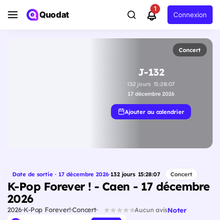
1
Quodat
Connexion
Concert
J-132
132
jours
15
:
28
:
06
17 décembre 2026
Ajouter au calendrier
Date de sortie · 17 décembre 2026
·
132
jours
15
:
28
:
06
Concert
K-Pop Forever ! - Caen - 17 décembre
2026
2026
K-Pop Forever!
Concert
Noter
Aucun avis