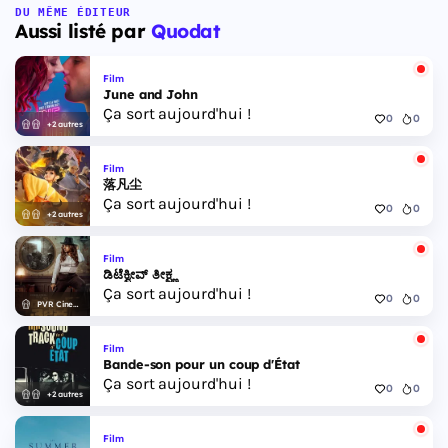
DU MÊME ÉDITEUR
Aussi listé par
Quodat
Film
June and John
Ça sort aujourd'hui !
0
0
+2 autres
Film
落凡尘
Ça sort aujourd'hui !
0
0
+2 autres
Film
ಡಿಟೆಕ್ವೀವ್ ತೀಕ್ಷ್ಣ
Ça sort aujourd'hui !
0
0
PVR Cinemas
Film
Bande-son pour un coup d'État
Ça sort aujourd'hui !
0
0
+2 autres
Film