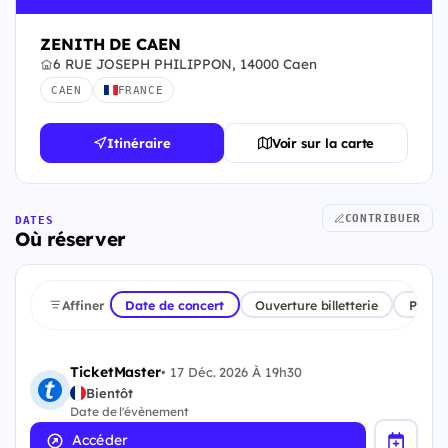
ZENITH DE CAEN
6 RUE JOSEPH PHILIPPON, 14000 Caen
CAEN
FRANCE
Itinéraire
Voir sur la carte
CONTRIBUER
DATES
Où réserver
Affiner
Date de concert
Ouverture billetterie
Plate
TicketMaster
•
17 Déc. 2026 À 19h30
Bientôt
Date de l'évènement
Accéder