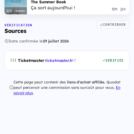
The Summer Book
Ça sort aujourd'hui !
0
0
+2 autres
CONTRIBUER
VÉRIFICATION
Sources
Date confirmée le
29 juillet 2026
Ticketmaster
·
ticketmaster.fr
[1]
VÉRIFIÉE
Cette page peut contenir des
liens d'achat affiliés
. Quodat
peut percevoir une commission sans surcoût pour vous.
En
savoir plus
.