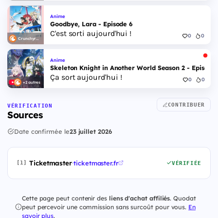
Anime
Goodbye, Lara - Episode 6
C'est sorti aujourd'hui !
0
0
Crunchyroll
Anime
Skeleton Knight in Another World Season 2 - Episode 
Ça sort aujourd'hui !
0
0
+2 autres
CONTRIBUER
VÉRIFICATION
Sources
Date confirmée le
23 juillet 2026
Ticketmaster
·
ticketmaster.fr
[1]
VÉRIFIÉE
Cette page peut contenir des
liens d'achat affiliés
. Quodat
peut percevoir une commission sans surcoût pour vous.
En
savoir plus
.