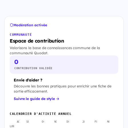
Modération activée
COMMUNAUTÉ
Espace de contribution
Valorisons la base de connaissances commune de la
communauté Quodat.
0
CONTRIBUTION VALIDÉE
Envie d'aider ?
Découvre les bonnes pratiques pour enrichir une fiche de
sortie efficacement.
Suivre le guide de style →
CALENDRIER D'ACTIVITÉ ANNUEL
AOÛT
SEPT.
OCT.
NOV.
DÉC.
JANV.
FÉVR.
MARS
AVR
LUN