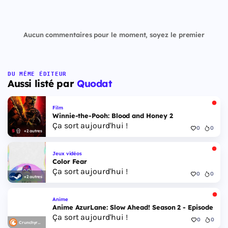
Aucun commentaires pour le moment, soyez le premier
DU MÊME ÉDITEUR
Aussi listé par
Quodat
Film
Winnie-the-Pooh: Blood and Honey 2
Ça sort aujourd'hui !
0
0
+2 autres
Jeux vidéos
Color Fear
Ça sort aujourd'hui !
0
0
+2 autres
Anime
Anime AzurLane: Slow Ahead! Season 2 - Episode 6
Ça sort aujourd'hui !
0
0
Crunchyroll