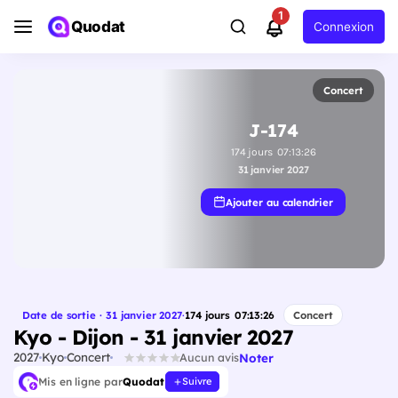
1
Quodat
Connexion
Concert
J-174
174
jours
07
:
13
:
25
31 janvier 2027
Ajouter au calendrier
Date de sortie · 31 janvier 2027
·
174
jours
07
:
13
:
25
Concert
Kyo - Dijon - 31 janvier 2027
2027
Kyo
Concert
Noter
Aucun avis
Mis en ligne par
Quodat
Suivre