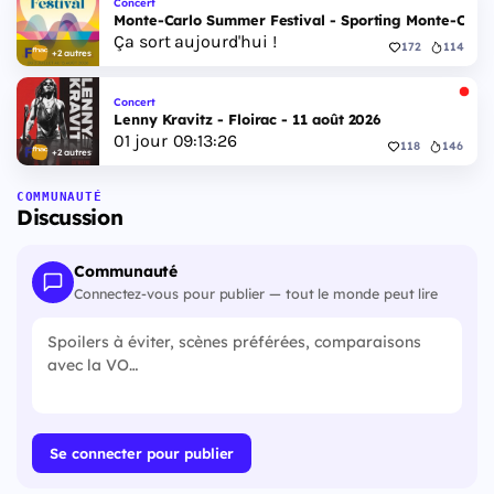
Concert
Monte-Carlo Summer Festival - Sporting Monte-Carlo S
Ça sort aujourd'hui !
172
114
+2 autres
Concert
Lenny Kravitz - Floirac - 11 août 2026
01
jour
09
:
13
:
25
118
146
+2 autres
COMMUNAUTÉ
Discussion
Communauté
Connectez-vous pour publier — tout le monde peut lire
Se connecter pour publier