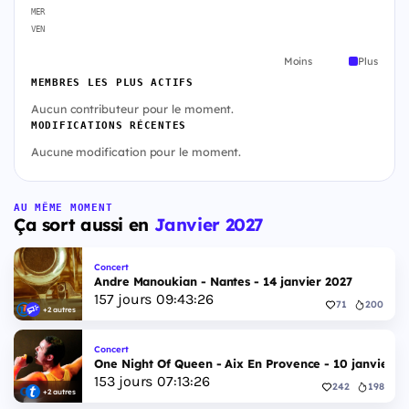
MER
VEN
Moins
Plus
MEMBRES LES PLUS ACTIFS
Aucun contributeur pour le moment.
MODIFICATIONS RÉCENTES
Aucune modification pour le moment.
AU MÊME MOMENT
Ça sort aussi en
Janvier 2027
Concert
Andre Manoukian - Nantes - 14 janvier 2027
157
jours
09
:
43
:
25
71
200
+2 autres
Concert
One Night Of Queen - Aix En Provence - 10 janvier 2
153
jours
07
:
13
:
25
242
198
+2 autres