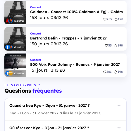
Concert
Goldmen - Concert 100% Goldman A Fgj - Goldmen - 
158
jours
09
:
13
:
25
255
198
+2 autres
Concert
Bertrand Belin - Trappes - 7 janvier 2027
150
jours
09
:
13
:
25
33
198
+2 autres
Concert
500 Voix Pour Johnny - Rennes - 9 janvier 2027
151
jours
13
:
13
:
25
261
196
+2 autres
LE SAVIEZ-VOUS ?
Questions
fréquentes
Quand a lieu Kyo - Dijon - 31 janvier 2027 ?
Kyo - Dijon - 31 janvier 2027 a lieu le 31 janvier 2027.
Où réserver Kyo - Dijon - 31 janvier 2027 ?