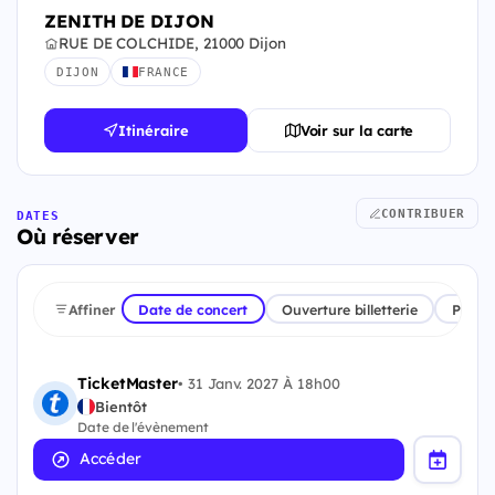
ZENITH DE DIJON
RUE DE COLCHIDE, 21000 Dijon
DIJON
FRANCE
Itinéraire
Voir sur la carte
CONTRIBUER
DATES
Où réserver
Affiner
Date de concert
Ouverture billetterie
Plate
TicketMaster
•
31 Janv. 2027 À 18h00
Bientôt
Date de l'évènement
Accéder