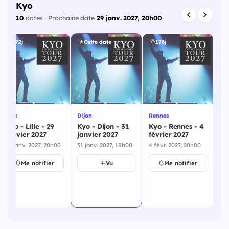
Kyo
10
dates · Prochaine date
29 janv. 2027, 20h00
172j
Cette date
178j
Lille
Dijon
Rennes
Flo
Kyo - Lille - 29
Kyo - Dijon - 31
Kyo - Rennes - 4
Ky
janvier 2027
janvier 2027
février 2027
fé
29 janv. 2027, 20h00
31 janv. 2027, 18h00
4 févr. 2027, 20h00
5 f
Me notifier
Vu
Me notifier