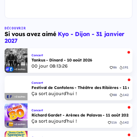
DÉCOUVRIR
Si vous avez aimé
Kyo - Dijon - 31 janvier
2027
Concert
Tankus - Dinard - 10 août 2026
00
jour
08
:
13
:
25
86
191
+2 autres
Concert
Festival de Confolens - Théâtre des Ribières - 11 aoû
Ça sort aujourd'hui !
88
142
+2 autres
Concert
Richard Gardet - Arènes de Palavas - 11 août 2026
Ça sort aujourd'hui !
116
142
+2 autres