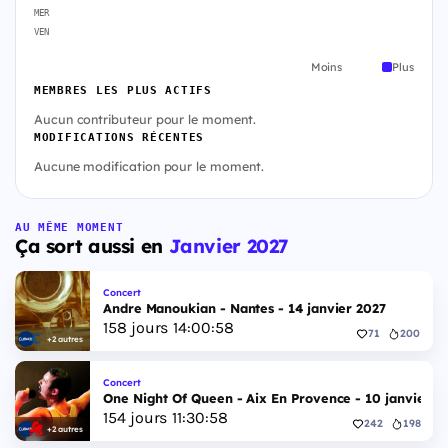
MER
VEN
Moins
Plus
MEMBRES LES PLUS ACTIFS
Aucun contributeur pour le moment.
MODIFICATIONS RÉCENTES
Aucune modification pour le moment.
AU MÊME MOMENT
Ça sort aussi en
Janvier 2027
Concert
Andre Manoukian - Nantes - 14 janvier 2027
158
jours
14
:
00
:
57
71
200
+2 autres
Concert
One Night Of Queen - Aix En Provence - 10 janvier 2
154
jours
11
:
30
:
57
242
198
+2 autres