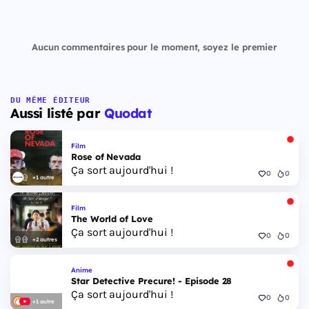
Aucun commentaires pour le moment, soyez le premier
DU MÊME ÉDITEUR
Aussi listé par
Quodat
Film
Rose of Nevada
Ça sort aujourd'hui !
0
0
+1 autre
Film
The World of Love
Ça sort aujourd'hui !
0
0
+2 autres
Anime
Star Detective Precure! - Episode 28
Ça sort aujourd'hui !
0
0
+1 autre