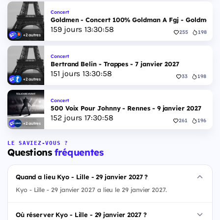
Concert
Goldmen - Concert 100% Goldman A Fgj - Goldmen - 
159
jours
13
:
30
:
57
255
198
+2 autres
Concert
Bertrand Belin - Trappes - 7 janvier 2027
151
jours
13
:
30
:
57
33
198
+2 autres
Concert
500 Voix Pour Johnny - Rennes - 9 janvier 2027
152
jours
17
:
30
:
57
261
196
+2 autres
LE SAVIEZ-VOUS ?
Questions
fréquentes
Quand a lieu Kyo - Lille - 29 janvier 2027 ?
Kyo - Lille - 29 janvier 2027 a lieu le 29 janvier 2027.
Où réserver Kyo - Lille - 29 janvier 2027 ?