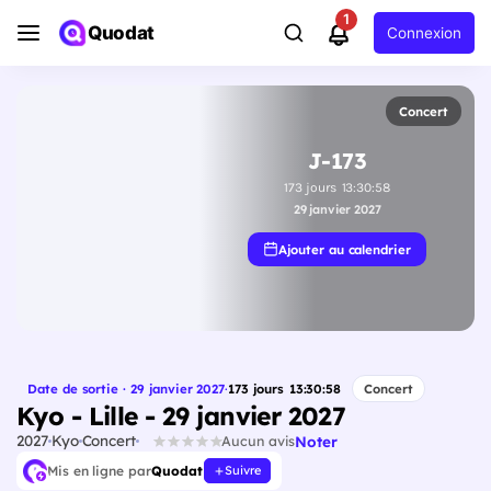
1
Quodat
Connexion
Concert
J-173
173
jours
13
:
30
:
57
29 janvier 2027
Ajouter au calendrier
Date de sortie · 29 janvier 2027
·
173
jours
13
:
30
:
57
Concert
Kyo - Lille - 29 janvier 2027
2027
Kyo
Concert
Noter
Aucun avis
Mis en ligne par
Quodat
Suivre