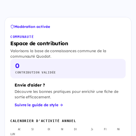
Modération activée
COMMUNAUTÉ
Espace de contribution
Valorisons la base de connaissances commune de la
communauté Quodat.
0
CONTRIBUTION VALIDÉE
Envie d'aider ?
Découvre les bonnes pratiques pour enrichir une fiche de
sortie efficacement.
Suivre le guide de style →
CALENDRIER D'ACTIVITÉ ANNUEL
AOÛT
SEPT.
OCT.
NOV.
DÉC.
JANV.
FÉVR.
MARS
A
LUN