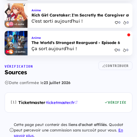
Anime
Rich Girl Caretaker: I'm Secretly the Caregiver of the
C'est sorti aujourd'hui !
0
0
+1 autre
Anime
The World's Strongest Rearguard - Episode 6
Ça sort aujourd'hui !
0
0
+2 autres
CONTRIBUER
VÉRIFICATION
Sources
Date confirmée le
23 juillet 2026
Ticketmaster
·
ticketmaster.fr
[1]
VÉRIFIÉE
Cette page peut contenir des
liens d'achat affiliés
. Quodat
peut percevoir une commission sans surcoût pour vous.
En
savoir plus
.