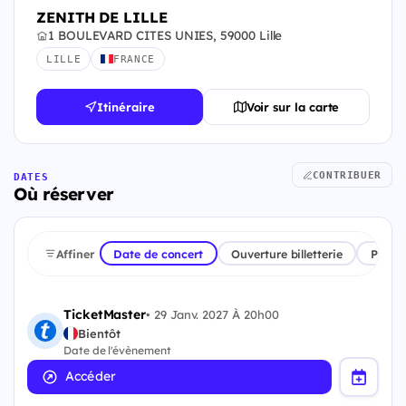
ZENITH DE LILLE
1 BOULEVARD CITES UNIES, 59000 Lille
LILLE
FRANCE
Itinéraire
Voir sur la carte
CONTRIBUER
DATES
Où réserver
Affiner
Date de concert
Ouverture billetterie
Plate
TicketMaster
•
29 Janv. 2027 À 20h00
Bientôt
Date de l'évènement
Accéder