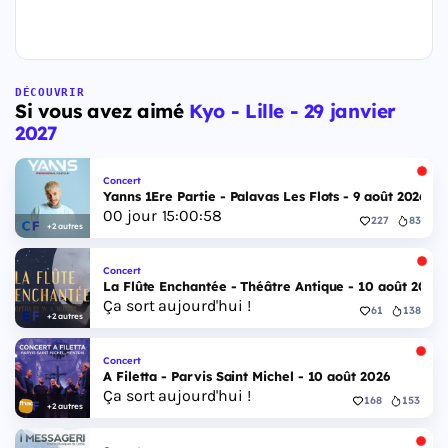
DÉCOUVRIR
Si vous avez aimé
Kyo - Lille - 29 janvier
2027
Concert
Yanns 1Ere Partie - Palavas Les Flots - 9 août 2026
00
jour
15
:
00
:
57
227
83
+2 autres
Concert
La Flûte Enchantée - Théâtre Antique - 10 août 2026
Ça sort aujourd'hui !
61
138
+2 autres
Concert
A Filetta - Parvis Saint Michel - 10 août 2026
Ça sort aujourd'hui !
168
153
+2 autres