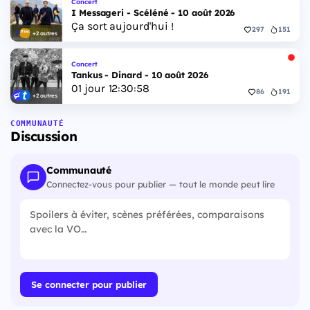
Concert
I Messageri - Scéléné - 10 août 2026
Ça sort aujourd'hui !
297
151
+2 autres
Concert
Tankus - Dinard - 10 août 2026
01
jour
12
:
30
:
57
86
191
+2 autres
COMMUNAUTÉ
Discussion
Communauté
Connectez-vous pour publier — tout le monde peut lire
Se connecter pour publier