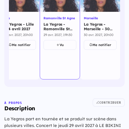
Lille
Ramonville St Agne
Marseille
St
La Yegros - Lille
La Yegros -
La Yegros -
La
- 24 avril 2027
Ramonville St
Marseille - 30
St
Agne - 29 avril
avril 2027
ma
24 avr. 2027, 20h00
29 avr. 2027, 19h30
30 avr. 2027, 20h00
13 
2027
Me notifier
Vu
Me notifier
CONTRIBUER
À PROPOS
Description
La Yegros part en tournée et se produit sur scène dans
plusieurs villes. Concert le jeudi 29 avril 2027 à LE BIKINI