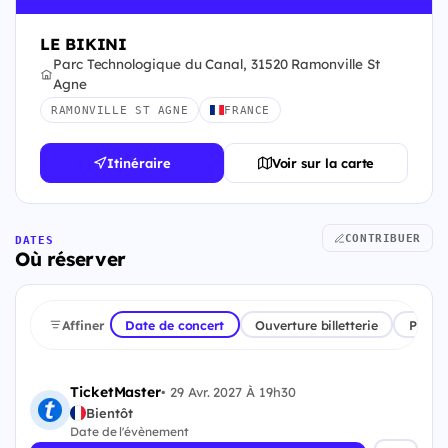
LE BIKINI
Parc Technologique du Canal, 31520 Ramonville St
Agne
RAMONVILLE ST AGNE
FRANCE
Itinéraire
Voir sur la carte
CONTRIBUER
DATES
Où réserver
Affiner
Date de concert
Ouverture billetterie
Plate
TicketMaster
•
29 Avr. 2027 À 19h30
Bientôt
Date de l'évènement