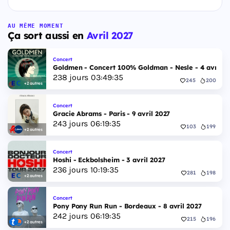
AU MÊME MOMENT
Ça sort aussi en
Avril 2027
Concert
Goldmen - Concert 100% Goldman - Nesle - 4 avril 2
238
jours
03
:
49
:
34
245
200
+2 autres
Concert
Gracie Abrams - Paris - 9 avril 2027
243
jours
06
:
19
:
34
103
199
+2 autres
Concert
Hoshi - Eckbolsheim - 3 avril 2027
236
jours
10
:
19
:
34
281
198
+2 autres
Concert
Pony Pony Run Run - Bordeaux - 8 avril 2027
242
jours
06
:
19
:
34
215
196
+2 autres