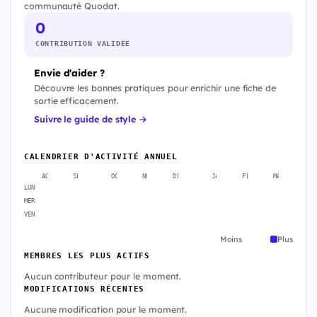
communauté Quodat.
0
CONTRIBUTION VALIDÉE
Envie d'aider ?
Découvre les bonnes pratiques pour enrichir une fiche de
sortie efficacement.
Suivre le guide de style →
CALENDRIER D'ACTIVITÉ ANNUEL
AOÛT
SEPT.
OCT.
NOV.
DÉC.
JANV.
FÉVR.
MARS
A
LUN
MER
VEN
Moins
Plus
MEMBRES LES PLUS ACTIFS
Aucun contributeur pour le moment.
MODIFICATIONS RÉCENTES
Aucune modification pour le moment.