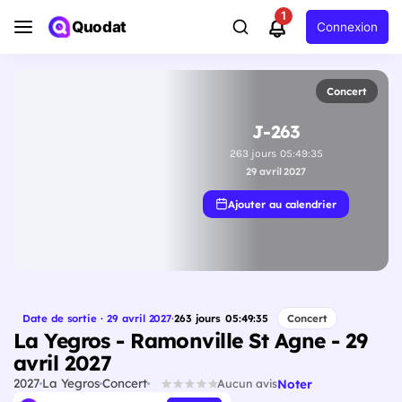
1
Quodat
Connexion
Concert
J-263
263
jours
05
:
49
:
34
29 avril 2027
Ajouter au calendrier
Date de sortie · 29 avril 2027
·
263
jours
05
:
49
:
34
Concert
La Yegros - Ramonville St Agne - 29
avril 2027
2027
La Yegros
Concert
Noter
Aucun avis