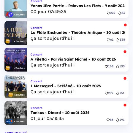
Concert
Yanns 1Ere Partie - Palavas Les Flots - 9 août 2026
00
jour
07
:
49
:
34
227
83
+2 autres
Concert
La Flûte Enchantée - Théâtre Antique - 10 août 2026
Ça sort aujourd'hui !
61
138
+2 autres
Concert
A Filetta - Parvis Saint Michel - 10 août 2026
Ça sort aujourd'hui !
168
153
+2 autres
Concert
I Messageri - Scéléné - 10 août 2026
Ça sort aujourd'hui !
297
151
+2 autres
Concert
Tankus - Dinard - 10 août 2026
01
jour
05
:
19
:
34
86
191
+2 autres