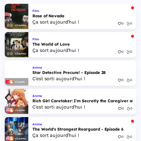
Film
Rose of Nevada
Ça sort aujourd'hui !
0
0
+2 autres
Film
The World of Love
Ça sort aujourd'hui !
0
0
+2 autres
Anime
Star Detective Precure! - Episode 28
C'est sorti aujourd'hui !
0
0
+1 autre
Anime
Rich Girl Caretaker: I'm Secretly the Caregiver of the
C'est sorti aujourd'hui !
0
0
+1 autre
Anime
The World's Strongest Rearguard - Episode 6
Ça sort aujourd'hui !
0
0
+2 autres