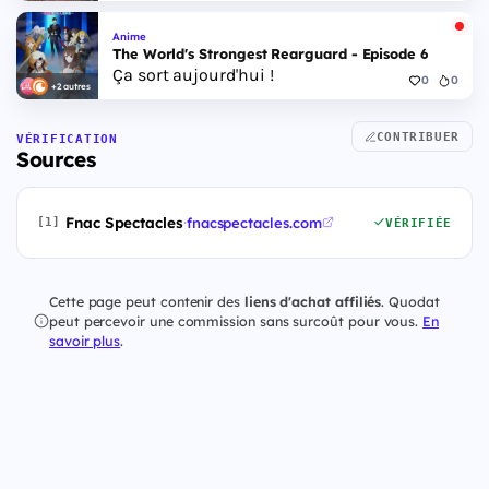
Anime
The World's Strongest Rearguard - Episode 6
Ça sort aujourd'hui !
0
0
+2 autres
CONTRIBUER
VÉRIFICATION
Sources
Fnac Spectacles
·
fnacspectacles.com
[1]
VÉRIFIÉE
Cette page peut contenir des
liens d'achat affiliés
. Quodat
peut percevoir une commission sans surcoût pour vous.
En
savoir plus
.