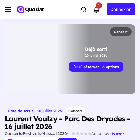
1
Quodat
Connexion
Concert
Déjà sorti
16 juillet 2026
Où réserver · 6 options
Date de sortie · 16 juillet 2026
Concert
Laurent Voulzy - Parc Des Dryades -
16 juillet 2026
Concerts
Festivals
Musical
2026
Noter
Aucun avis