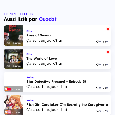
DU MÊME ÉDITEUR
Aussi listé par
Quodat
Film
Rose of Nevada
Ça sort aujourd'hui !
0
0
+2 autres
Film
The World of Love
Ça sort aujourd'hui !
0
0
+2 autres
Anime
Star Detective Precure! - Episode 28
C'est sorti aujourd'hui !
0
0
+1 autre
Anime
Rich Girl Caretaker: I'm Secretly the Caregiver of the
C'est sorti aujourd'hui !
0
0
+1 autre