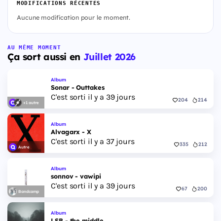
MODIFICATIONS RÉCENTES
Aucune modification pour le moment.
AU MÊME MOMENT
Ça sort aussi en
Juillet 2026
Album
Sonar - Outtakes
C'est sorti il y a 39 jours
204
214
+1 autre
Album
Alvagarx - X
C'est sorti il y a 37 jours
335
212
Autre
Album
sonnov - vawipi
C'est sorti il y a 39 jours
67
200
Bandcamp
Album
LSB - the middle