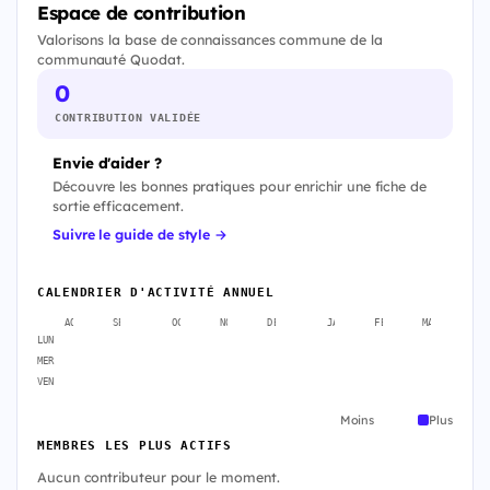
Espace de contribution
Valorisons la base de connaissances commune de la
communauté Quodat.
0
CONTRIBUTION VALIDÉE
Envie d'aider ?
Découvre les bonnes pratiques pour enrichir une fiche de
sortie efficacement.
Suivre le guide de style →
CALENDRIER D'ACTIVITÉ ANNUEL
AOÛT
SEPT.
OCT.
NOV.
DÉC.
JANV.
FÉVR.
MARS
A
LUN
MER
VEN
Moins
Plus
MEMBRES LES PLUS ACTIFS
Aucun contributeur pour le moment.