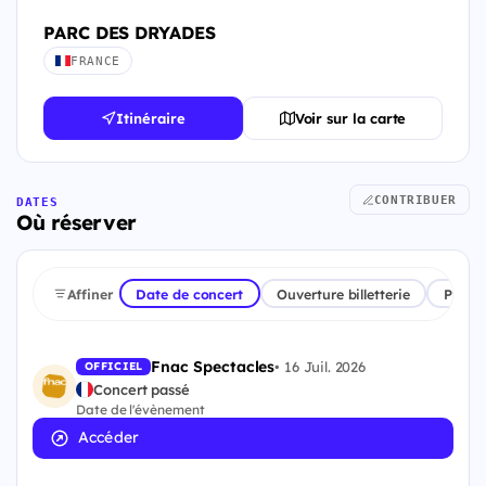
PARC DES DRYADES
FRANCE
Itinéraire
Voir sur la carte
CONTRIBUER
DATES
Où réserver
Affiner
Date de concert
Ouverture billetterie
Plate
Fnac Spectacles
•
16 Juil. 2026
OFFICIEL
Concert passé
Date de l'évènement
Accéder