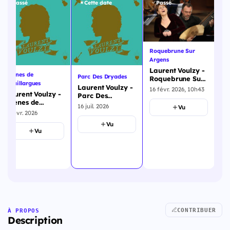
Passé
Cette date
Passé
Roquebrune Sur
Argens
Laurent Voulzy -
Arènes de
Parc Des Dryades
Va
Roquebrune Sur
Bouillargues
Argens - 25
Laurent Voulzy -
La
16 févr. 2026, 10h43
Laurent Voulzy -
juillet 2026
Parc Des
Va
Arènes de
Dryades - 16
Ro
16 juil. 2026
29 
Vu
Bouillargues - 3
juillet 2026
ju
9 févr. 2026
juillet 2026
Vu
Vu
CONTRIBUER
À PROPOS
Description