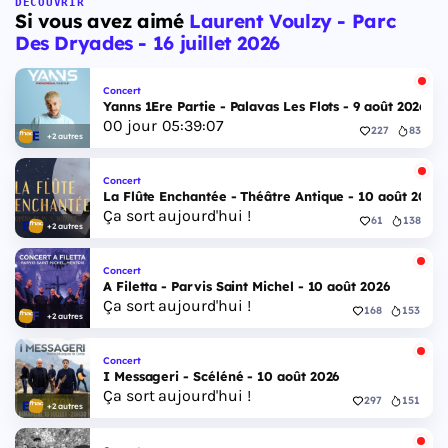
DÉCOUVRIR
Si vous avez aimé
Laurent Voulzy - Parc
Des Dryades - 16 juillet 2026
Concert
Yanns 1Ere Partie - Palavas Les Flots - 9 août 2026
00
jour
05
:
39
:
06
227
83
+2 autres
Concert
La Flûte Enchantée - Théâtre Antique - 10 août 2026
Ça sort aujourd'hui !
61
138
+2 autres
Concert
A Filetta - Parvis Saint Michel - 10 août 2026
Ça sort aujourd'hui !
168
153
+2 autres
Concert
I Messageri - Scéléné - 10 août 2026
Ça sort aujourd'hui !
297
151
+2 autres