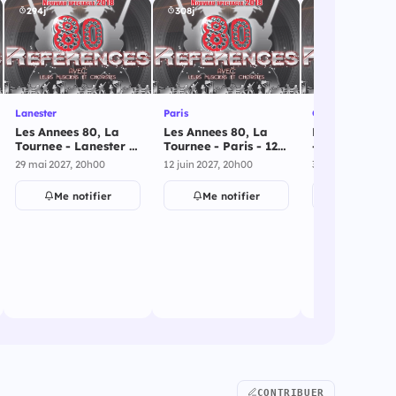
294j
308j
448j
Lanester
Paris
Gap
Les Annees 80, La
Les Annees 80, La
Les Annees 80
Tournee - Lanester -
Tournee - Paris - 12
- 30 octobre 2
29 mai 2027
juin 2027
29 mai 2027, 20h00
12 juin 2027, 20h00
30 oct. 2027, 20h
Me notifier
Me notifier
Me notif
CONTRIBUER