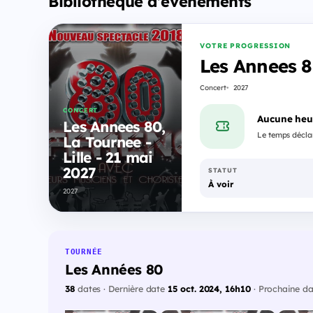
Bibliothèque d'événements
VOTRE PROGRESSION
Les Annees 80
Concert
2027
CONCERT
Aucune heu
Les Annees 80,
Le temps déclar
La Tournee -
Lille - 21 mai
2027
STATUT
À voir
2027
TOURNÉE
Les Années 80
38
dates · Dernière date
15 oct. 2024, 16h10
· Prochaine d