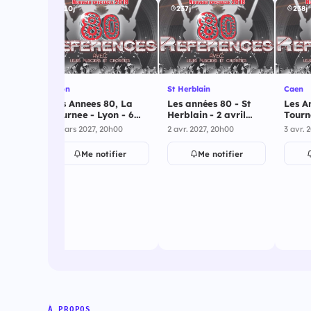
210j
237j
238j
Lyon
St Herblain
Caen
, La
Les Annees 80, La
Les années 80 - St
Les A
rg En
Tournee - Lyon - 6
Herblain - 2 avril
Tourn
nvier
mars 2027
2027
avril 
h00
6 mars 2027, 20h00
2 avr. 2027, 20h00
3 avr. 
ier
Me notifier
Me notifier
À PROPOS