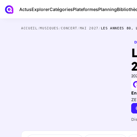
Actus
Bibliothè
Explorer
Catégories
Plateformes
Planning
ACCUEIL
/
MUSIQUES
/
CONCERT
/
MAI 2027
/
LES ANNEES 80, 
D
20
En
ZE
Di