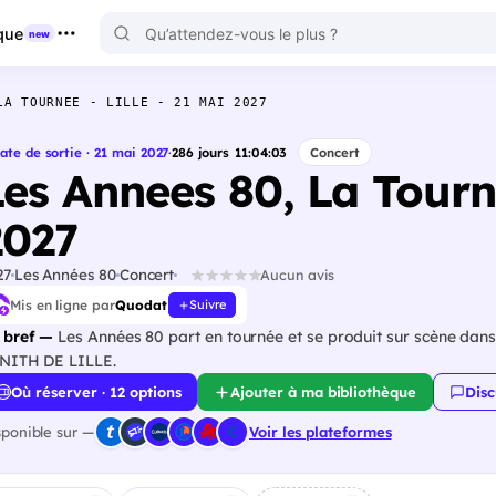
que
new
LA TOURNEE - LILLE - 21 MAI 2027
ate de sortie · 21 mai 2027
·
286
jours
11
:
04
:
02
Concert
Les Annees 80, La Tourne
2027
27
Les Années 80
Concert
Aucun avis
Mis en ligne par
Quodat
Suivre
 bref —
Les Années 80 part en tournée et se produit sur scène dans 
NITH DE LILLE.
Où réserver · 12 options
Ajouter à ma bibliothèque
Disc
sponible sur —
Voir les plateformes