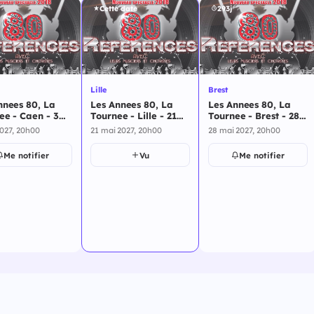
Cette date
293j
Lille
Brest
nnees 80, La
Les Annees 80, La
Les Annees 80, La
ee - Caen - 3
Tournee - Lille - 21
Tournee - Brest - 28
2027
mai 2027
mai 2027
2027, 20h00
21 mai 2027, 20h00
28 mai 2027, 20h00
Me notifier
Vu
Me notifier