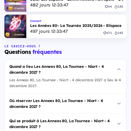
482
jours
12
:
33
:
46
64
186
+2 autres
Concert
Les Années 80- La Tournée 2025/2026 - Elispace - 1
497
jours
12
:
33
:
46
271
182
+2 autres
LE SAVIEZ-VOUS ?
Questions
fréquentes
Quand a lieu Les Annees 80, La Tournee - Niort - 4
décembre 2027 ?
Les Annees 80, La Tournee - Niort - 4 décembre 2027 a lieu le 4
décembre 2027.
Où réserver Les Annees 80, La Tournee - Niort - 4
décembre 2027 ?
Qui se produit à Les Annees 80, La Tournee - Niort - 4
décembre 2027 ?