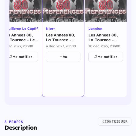
Mouilleron Le Captif
Niort
Lannion
Fo
Les Annees 80,
Les Annees 80,
Les Annees 80,
Le
La Tournee - Les
La Tournee -
La Tournee -
La
Annees 80 -
Niort - 4
Lannion - 10
Fo
3 déc. 2027, 20h00
4 déc. 2027, 20h00
10 déc. 2027, 20h00
11 
Mouilleron Le
décembre 2027
décembre 2027
dé
Captif - 3
Me notifier
Vu
Me notifier
décembre 2027
CONTRIBUER
À PROPOS
Description