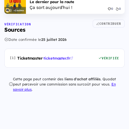
Le dernier pour la route
Ça sort aujourd'hui !
0
0
+2 autres
CONTRIBUER
VÉRIFICATION
Sources
Date confirmée le
25 juillet 2026
Ticketmaster
·
ticketmaster.fr
[1]
VÉRIFIÉE
Cette page peut contenir des
liens d'achat affiliés
. Quodat
peut percevoir une commission sans surcoût pour vous.
En
savoir plus
.