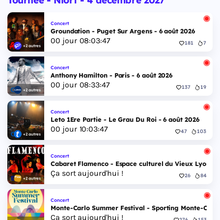
Tournee - Niort - 4 décembre 2027
Concert
Groundation - Puget Sur Argens - 6 août 2026
00
jour
08
:
03
:
46
181
7
+2 autres
Concert
Anthony Hamilton - Paris - 6 août 2026
00
jour
08
:
33
:
46
137
19
+2 autres
Concert
Leto 1Ere Partie - Le Grau Du Roi - 6 août 2026
00
jour
10
:
03
:
46
47
103
+2 autres
Concert
Cabaret Flamenco - Espace culturel du Vieux Lyon - 
Ça sort aujourd'hui !
26
84
+2 autres
Concert
Monte-Carlo Summer Festival - Sporting Monte-Carlo S
Ça sort aujourd'hui !
276
153