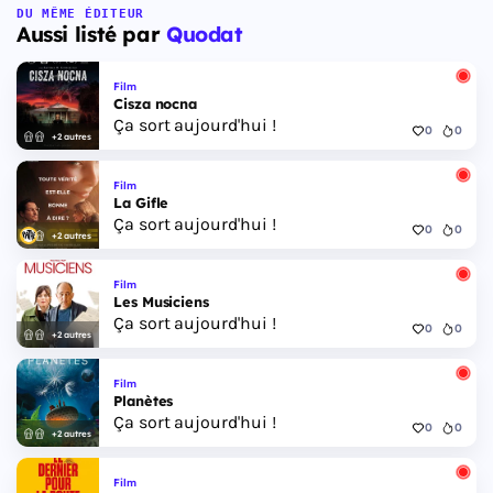
DU MÊME ÉDITEUR
Aussi listé par
Quodat
Film
Cisza nocna
Ça sort aujourd'hui !
0
0
+2 autres
Film
La Gifle
Ça sort aujourd'hui !
0
0
+2 autres
Film
Les Musiciens
Ça sort aujourd'hui !
0
0
+2 autres
Film
Planètes
Ça sort aujourd'hui !
0
0
+2 autres
Film