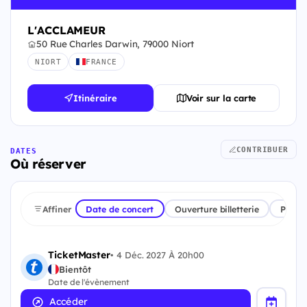
L'ACCLAMEUR
50 Rue Charles Darwin, 79000 Niort
NIORT
FRANCE
Itinéraire
Voir sur la carte
CONTRIBUER
DATES
Où réserver
Affiner
Date de concert
Ouverture billetterie
Plate
TicketMaster
•
4 Déc. 2027 À 20h00
Bientôt
Date de l'évènement
Accéder