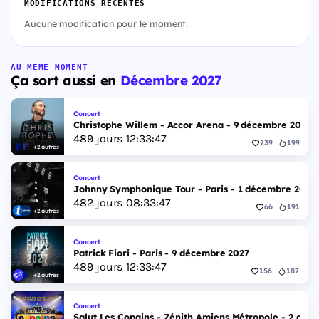
MODIFICATIONS RÉCENTES
Aucune modification pour le moment.
AU MÊME MOMENT
Ça sort aussi en
Décembre 2027
Concert
Christophe Willem - Accor Arena - 9 décembre 2027
489
jours
12
:
33
:
46
239
199
+2 autres
Concert
Johnny Symphonique Tour - Paris - 1 décembre 2027
482
jours
08
:
33
:
46
66
191
+2 autres
Concert
Patrick Fiori - Paris - 9 décembre 2027
489
jours
12
:
33
:
46
156
187
+2 autres
Concert
Salut Les Copains - Zénith Amiens Métropole - 2 déc