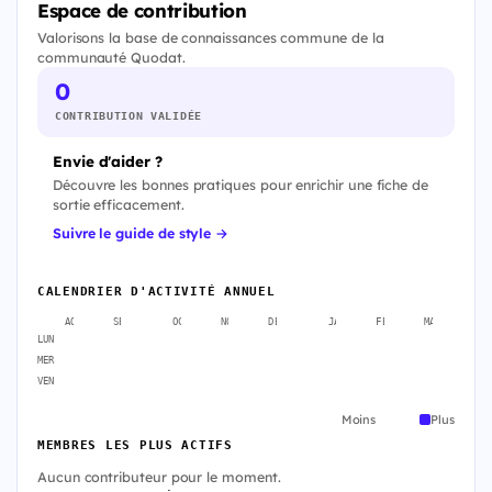
Espace de contribution
Valorisons la base de connaissances commune de la
communauté Quodat.
0
CONTRIBUTION VALIDÉE
Envie d'aider ?
Découvre les bonnes pratiques pour enrichir une fiche de
sortie efficacement.
Suivre le guide de style →
CALENDRIER D'ACTIVITÉ ANNUEL
AOÛT
SEPT.
OCT.
NOV.
DÉC.
JANV.
FÉVR.
MARS
A
LUN
MER
VEN
Moins
Plus
MEMBRES LES PLUS ACTIFS
Aucun contributeur pour le moment.