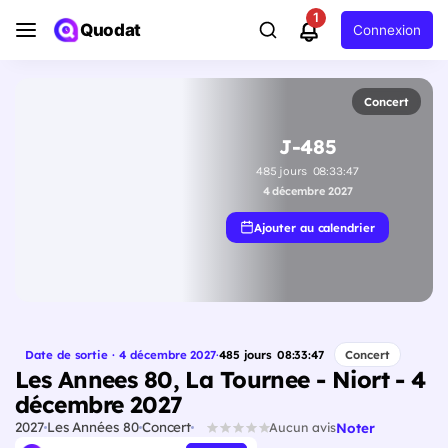
1
Quodat
Connexion
Concert
J-485
485
jours
08
:
33
:
46
4 décembre 2027
Ajouter au calendrier
Date de sortie · 4 décembre 2027
·
485
jours
08
:
33
:
46
Concert
Les Annees 80, La Tournee - Niort - 4
décembre 2027
2027
Les Années 80
Concert
Noter
Aucun avis