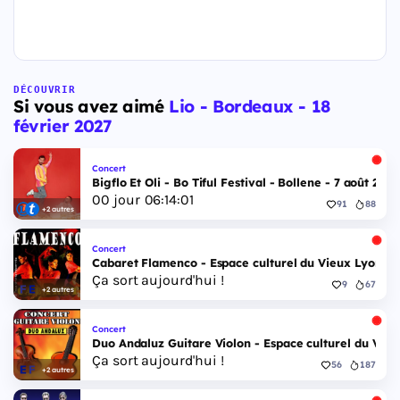
DÉCOUVRIR
Si vous avez aimé
Lio - Bordeaux - 18
février 2027
Concert
Bigflo Et Oli - Bo Tiful Festival - Bollene - 7 août 2026
00
jour
06
:
14
:
00
91
88
+2 autres
Concert
Cabaret Flamenco - Espace culturel du Vieux Lyon - 
Ça sort aujourd'hui !
9
67
+2 autres
Concert
Duo Andaluz Guitare Violon - Espace culturel du Vieu
Ça sort aujourd'hui !
56
187
+2 autres