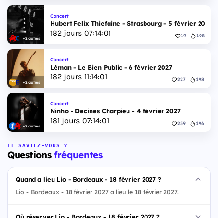
Concert
Hubert Felix Thiefaine - Strasbourg - 5 février 2027
182
jours
07
:
14
:
00
19
198
+2 autres
Concert
Léman - Le Bien Public - 6 février 2027
182
jours
11
:
14
:
00
227
198
+2 autres
Concert
Ninho - Decines Charpieu - 4 février 2027
181
jours
07
:
14
:
00
259
196
+2 autres
LE SAVIEZ-VOUS ?
Questions
fréquentes
Quand a lieu Lio - Bordeaux - 18 février 2027 ?
Lio - Bordeaux - 18 février 2027 a lieu le 18 février 2027.
Où réserver Lio - Bordeaux - 18 février 2027 ?