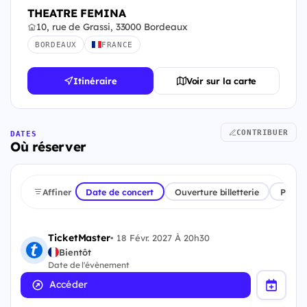
THEATRE FEMINA
10, rue de Grassi, 33000 Bordeaux
BORDEAUX
FRANCE
Itinéraire
Voir sur la carte
CONTRIBUER
DATES
Où réserver
Affiner
Date de concert
Ouverture billetterie
Plate
TicketMaster
•
18 Févr. 2027 À 20h30
Bientôt
Date de l'évènement
Accéder