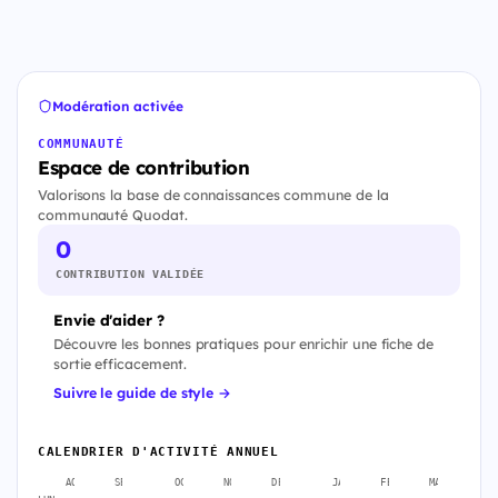
Modération activée
COMMUNAUTÉ
Espace de contribution
Valorisons la base de connaissances commune de la
communauté Quodat.
0
CONTRIBUTION VALIDÉE
Envie d'aider ?
Découvre les bonnes pratiques pour enrichir une fiche de
sortie efficacement.
Suivre le guide de style →
CALENDRIER D'ACTIVITÉ ANNUEL
AOÛT
SEPT.
OCT.
NOV.
DÉC.
JANV.
FÉVR.
MARS
A