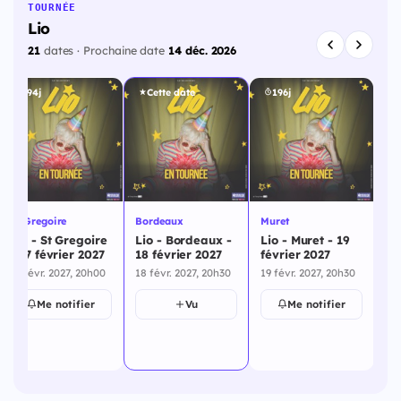
TOURNÉE
Lio
21
dates · Prochaine date
14 déc. 2026
194j
Cette date
196j
St Gregoire
Bordeaux
Muret
Bia
Lio - St Gregoire
Lio - Bordeaux -
Lio - Muret - 19
Li
- 17 février 2027
18 février 2027
février 2027
fé
17 févr. 2027, 20h00
18 févr. 2027, 20h30
19 févr. 2027, 20h30
20 
Me notifier
Vu
Me notifier