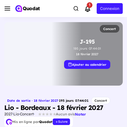
1
Quodat
Connexion
Concert
J-195
195
jours
07
:
44
:
00
18 février 2027
Ajouter au calendrier
Date de sortie · 18 février 2027
·
195
jours
07
:
44
:
00
Concert
Lio - Bordeaux - 18 février 2027
2027
Lio
Concert
Noter
Aucun avis
Mis en ligne par
Quodat
Suivre