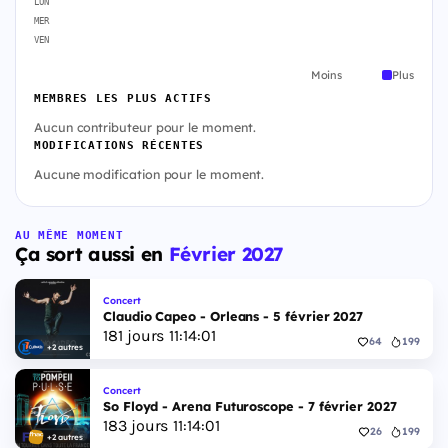
LUN
MER
VEN
Moins
Plus
MEMBRES LES PLUS ACTIFS
Aucun contributeur pour le moment.
MODIFICATIONS RÉCENTES
Aucune modification pour le moment.
AU MÊME MOMENT
Ça sort aussi en
Février 2027
Concert
Claudio Capeo - Orleans - 5 février 2027
181
jours
11
:
14
:
00
64
199
+2 autres
Concert
So Floyd - Arena Futuroscope - 7 février 2027
183
jours
11
:
14
:
00
26
199
+2 autres