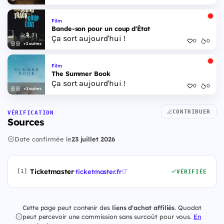
Film
Bande-son pour un coup d'État
Ça sort aujourd'hui !
0
0
+2 autres
Film
The Summer Book
Ça sort aujourd'hui !
0
0
+2 autres
CONTRIBUER
VÉRIFICATION
Sources
Date confirmée le
23 juillet 2026
Ticketmaster
·
ticketmaster.fr
[1]
VÉRIFIÉE
Cette page peut contenir des
liens d'achat affiliés
. Quodat
peut percevoir une commission sans surcoût pour vous.
En