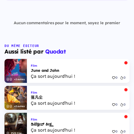
Aucun commentaires pour le moment, soyez le premier
DU MÊME ÉDITEUR
Aussi listé par
Quodat
Film
June and John
Ça sort aujourd'hui !
0
0
+2 autres
Film
落凡尘
Ça sort aujourd'hui !
0
0
+2 autres
Film
ಡಿಟೆಕ್ವೀವ್ ತೀಕ್ಷ್ಣ
Ça sort aujourd'hui !
0
0
PVR Cinemas