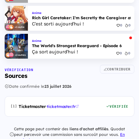
Anime
Rich Girl Caretaker: I'm Secretly the Caregiver of the
C'est sorti aujourd'hui !
0
0
+1 autre
Anime
The World's Strongest Rearguard - Episode 6
Ça sort aujourd'hui !
0
0
+2 autres
CONTRIBUER
VÉRIFICATION
Sources
Date confirmée le
23 juillet 2026
Ticketmaster
·
ticketmaster.fr
[1]
VÉRIFIÉE
Cette page peut contenir des
liens d'achat affiliés
. Quodat
peut percevoir une commission sans surcoût pour vous.
En