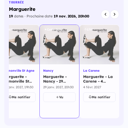
TOURNÉE
Marguerite
19
dates · Prochaine date
19 nov. 2026, 20h00
167j
Cette date
178j
Bre
Ma
Br
Ramonville St Agne
Nancy
La Carene
20
4 f
Marguerite -
Marguerite -
Marguerite - La
Ramonville St
Nancy - 29
Carene - 4
Agne - 23 janvier
janvier 2027
février 2027
23 janv. 2027, 19h30
29 janv. 2027, 20h30
4 févr. 2027
2027
Me notifier
Vu
Me notifier