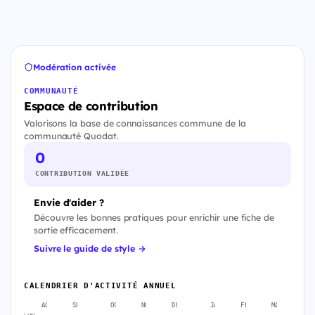
Modération activée
COMMUNAUTÉ
Espace de contribution
Valorisons la base de connaissances commune de la
communauté Quodat.
0
CONTRIBUTION VALIDÉE
Envie d'aider ?
Découvre les bonnes pratiques pour enrichir une fiche de
sortie efficacement.
Suivre le guide de style →
CALENDRIER D'ACTIVITÉ ANNUEL
AOÛT
SEPT.
OCT.
NOV.
DÉC.
JANV.
FÉVR.
MARS
A