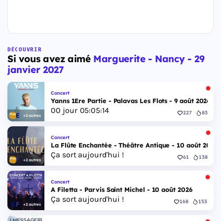
DÉCOUVRIR
Si vous avez aimé
Marguerite - Nancy - 29
janvier 2027
Concert
Yanns 1Ere Partie - Palavas Les Flots - 9 août 2026
00
jour
05
:
05
:
13
227
83
+2 autres
Concert
La Flûte Enchantée - Théâtre Antique - 10 août 2026
Ça sort aujourd'hui !
61
138
+2 autres
Concert
A Filetta - Parvis Saint Michel - 10 août 2026
Ça sort aujourd'hui !
168
153
+2 autres