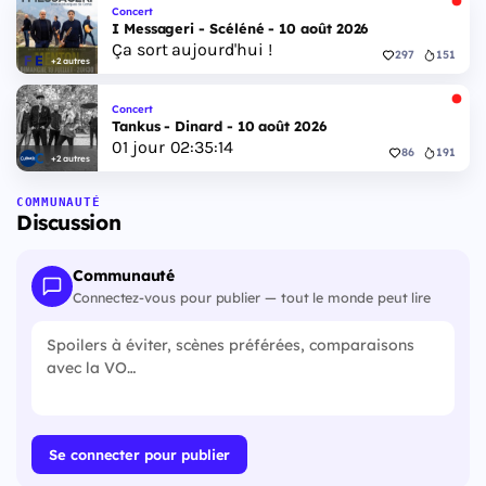
Concert
I Messageri - Scéléné - 10 août 2026
Ça sort aujourd'hui !
297
151
+2 autres
Concert
Tankus - Dinard - 10 août 2026
01
jour
02
:
35
:
13
86
191
+2 autres
COMMUNAUTÉ
Discussion
Communauté
Connectez-vous pour publier — tout le monde peut lire
Se connecter pour publier