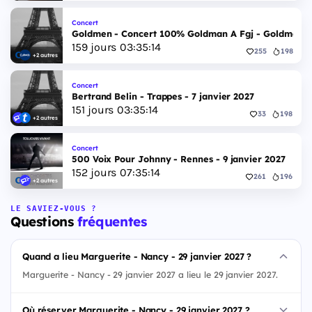
Concert
Goldmen - Concert 100% Goldman A Fgj - Goldmen - 
159
jours
03
:
35
:
13
255
198
+2 autres
Concert
Bertrand Belin - Trappes - 7 janvier 2027
151
jours
03
:
35
:
13
33
198
+2 autres
Concert
500 Voix Pour Johnny - Rennes - 9 janvier 2027
152
jours
07
:
35
:
13
261
196
+2 autres
LE SAVIEZ-VOUS ?
Questions
fréquentes
Quand a lieu Marguerite - Nancy - 29 janvier 2027 ?
Marguerite - Nancy - 29 janvier 2027 a lieu le 29 janvier 2027.
Où réserver Marguerite - Nancy - 29 janvier 2027 ?