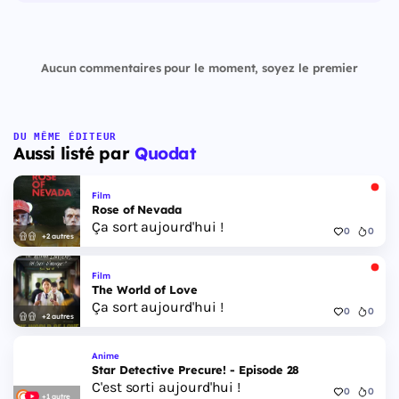
Aucun commentaires pour le moment, soyez le premier
DU MÊME ÉDITEUR
Aussi listé par
Quodat
Film
Rose of Nevada
Ça sort aujourd'hui !
0
0
+2 autres
Film
The World of Love
Ça sort aujourd'hui !
0
0
+2 autres
Anime
Star Detective Precure! - Episode 28
C'est sorti aujourd'hui !
0
0
+1 autre