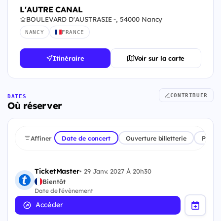
L'AUTRE CANAL
BOULEVARD D'AUSTRASIE -, 54000 Nancy
NANCY
FRANCE
Itinéraire
Voir sur la carte
CONTRIBUER
DATES
Où réserver
Affiner
Date de concert
Ouverture billetterie
Plate
TicketMaster
•
29 Janv. 2027 À 20h30
Bientôt
Date de l'évènement
Accéder