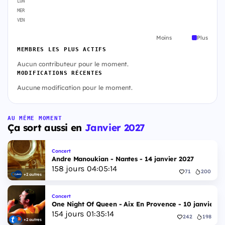
LUN
MER
VEN
Moins
Plus
MEMBRES LES PLUS ACTIFS
Aucun contributeur pour le moment.
MODIFICATIONS RÉCENTES
Aucune modification pour le moment.
AU MÊME MOMENT
Ça sort aussi en
Janvier 2027
Concert
Andre Manoukian - Nantes - 14 janvier 2027
158
jours
04
:
05
:
13
71
200
+2 autres
Concert
One Night Of Queen - Aix En Provence - 10 janvier 2
154
jours
01
:
35
:
13
242
198
+2 autres