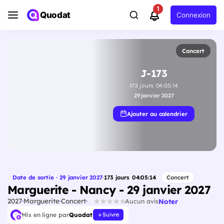
1
Quodat
Connexion
Concert
J-173
173
jours
04
:
05
:
13
29 janvier 2027
Ajouter au calendrier
Date de sortie · 29 janvier 2027
·
173
jours
04
:
05
:
13
Concert
Marguerite - Nancy - 29 janvier 2027
2027
Marguerite
Concert
Noter
Aucun avis
Mis en ligne par
Quodat
Suivre