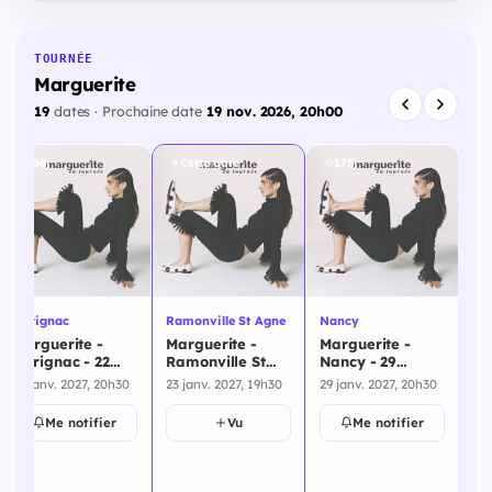
TOURNÉE
Marguerite
19
dates · Prochaine date
19 nov. 2026, 20h00
168j
Cette date
175j
Merignac
Ramonville St Agne
Nancy
La
Marguerite -
Marguerite -
Marguerite -
Ma
Merignac - 22
Ramonville St
Nancy - 29
Ca
janvier 2027
Agne - 23 janvier
janvier 2027
fé
22 janv. 2027, 20h30
23 janv. 2027, 19h30
29 janv. 2027, 20h30
4 f
2027
Me notifier
Vu
Me notifier