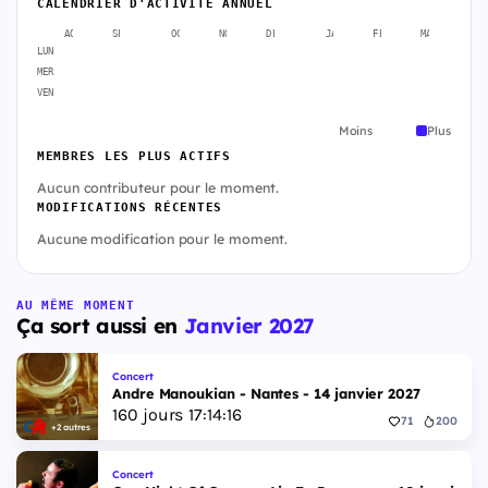
CALENDRIER D'ACTIVITÉ ANNUEL
AOÛT
SEPT.
OCT.
NOV.
DÉC.
JANV.
FÉVR.
MARS
A
LUN
MER
VEN
Moins
Plus
MEMBRES LES PLUS ACTIFS
Aucun contributeur pour le moment.
MODIFICATIONS RÉCENTES
Aucune modification pour le moment.
AU MÊME MOMENT
Ça sort aussi en
Janvier 2027
Concert
Andre Manoukian - Nantes - 14 janvier 2027
160
jours
17
:
14
:
15
71
200
+2 autres
Concert