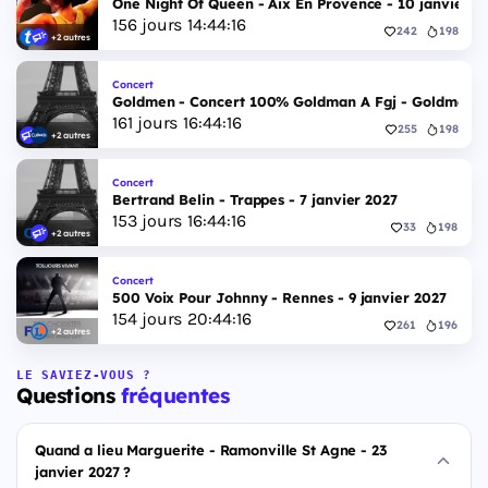
One Night Of Queen - Aix En Provence - 10 janvier 2
156
jours
14
:
44
:
15
242
198
+2 autres
Concert
Goldmen - Concert 100% Goldman A Fgj - Goldmen - 
161
jours
16
:
44
:
15
255
198
+2 autres
Concert
Bertrand Belin - Trappes - 7 janvier 2027
153
jours
16
:
44
:
15
33
198
+2 autres
Concert
500 Voix Pour Johnny - Rennes - 9 janvier 2027
154
jours
20
:
44
:
15
261
196
+2 autres
LE SAVIEZ-VOUS ?
Questions
fréquentes
Quand a lieu Marguerite - Ramonville St Agne - 23
janvier 2027 ?