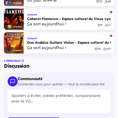
00
jour
15
:
44
:
15
91
88
+2 autres
Concert
Cabaret Flamenco - Espace culturel du Vieux Lyon - 
Ça sort aujourd'hui !
9
67
+2 autres
Concert
Duo Andaluz Guitare Violon - Espace culturel du Vieu
Ça sort aujourd'hui !
56
187
+2 autres
COMMUNAUTÉ
Discussion
Communauté
Connectez-vous pour publier — tout le monde peut lire