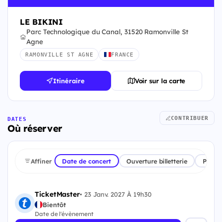
LE BIKINI
Parc Technologique du Canal, 31520 Ramonville St
Agne
RAMONVILLE ST AGNE
FRANCE
Itinéraire
Voir sur la carte
CONTRIBUER
DATES
Où réserver
Affiner
Date de concert
Ouverture billetterie
Plate
TicketMaster
•
23 Janv. 2027 À 19h30
Bientôt
Date de l'évènement