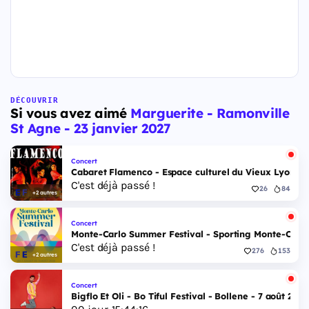
DÉCOUVRIR
Si vous avez aimé
Marguerite - Ramonville
St Agne - 23 janvier 2027
Concert
Cabaret Flamenco - Espace culturel du Vieux Lyon - 
C'est déjà passé !
26
84
+2 autres
Concert
Monte-Carlo Summer Festival - Sporting Monte-Carlo S
C'est déjà passé !
276
153
+2 autres
Concert
Bigflo Et Oli - Bo Tiful Festival - Bollene - 7 août 2026