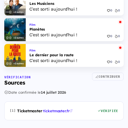
Les Musiciens
C'est sorti aujourd'hui !
0
0
+2 autres
Film
Planètes
C'est sorti aujourd'hui !
0
0
+2 autres
Film
Le dernier pour la route
C'est sorti aujourd'hui !
0
0
+2 autres
CONTRIBUER
VÉRIFICATION
Sources
Date confirmée le
14 juillet 2026
Ticketmaster
·
ticketmaster.fr
[1]
VÉRIFIÉE