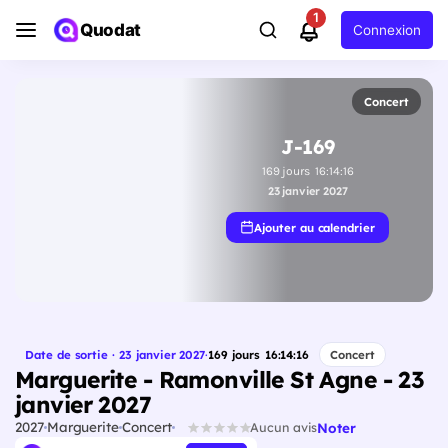
1
Quodat
Connexion
Concert
J-169
169
jours
16
:
14
:
15
23 janvier 2027
Ajouter au calendrier
Date de sortie · 23 janvier 2027
·
169
jours
16
:
14
:
15
Concert
Marguerite - Ramonville St Agne - 23
janvier 2027
2027
Marguerite
Concert
Noter
Aucun avis