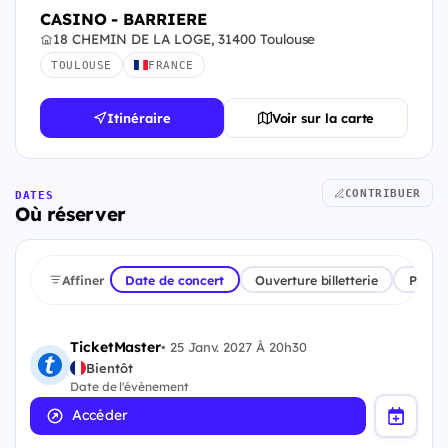
CASINO - BARRIERE
18 CHEMIN DE LA LOGE, 31400 Toulouse
TOULOUSE
FRANCE
Itinéraire
Voir sur la carte
CONTRIBUER
DATES
Où réserver
Affiner
Date de concert
Ouverture billetterie
Plate
TicketMaster
•
25 Janv. 2027 À 20h30
Bientôt
Date de l'évènement
Accéder