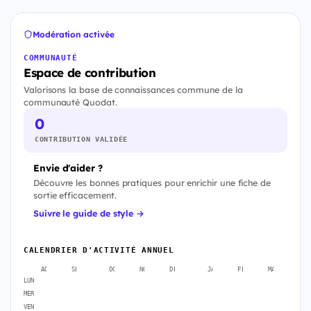
Modération activée
COMMUNAUTÉ
Espace de contribution
Valorisons la base de connaissances commune de la
communauté Quodat.
0
CONTRIBUTION VALIDÉE
Envie d'aider ?
Découvre les bonnes pratiques pour enrichir une fiche de
sortie efficacement.
Suivre le guide de style →
CALENDRIER D'ACTIVITÉ ANNUEL
AOÛT
SEPT.
OCT.
NOV.
DÉC.
JANV.
FÉVR.
MARS
A
LUN
MER
VEN