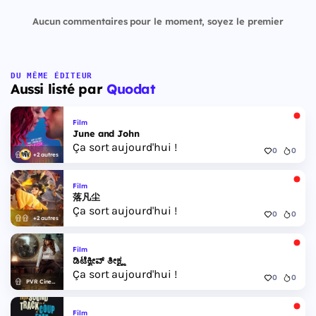
Aucun commentaires pour le moment, soyez le premier
DU MÊME ÉDITEUR
Aussi listé par
Quodat
Film
June and John
Ça sort aujourd'hui !
0
0
+2 autres
Film
落凡尘
Ça sort aujourd'hui !
0
0
+2 autres
Film
ಡಿಟೆಕ್ವೀವ್ ತೀಕ್ಷ್ಣ
Ça sort aujourd'hui !
0
0
PVR Cinemas
Film