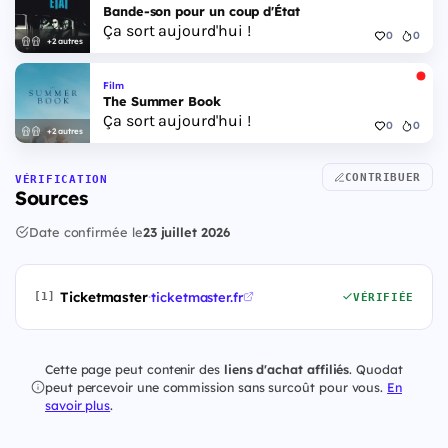
Bande-son pour un coup d'État
Ça sort aujourd'hui !
0
0
+2 autres
Film
The Summer Book
Ça sort aujourd'hui !
0
0
+2 autres
CONTRIBUER
VÉRIFICATION
Sources
Date confirmée le
23 juillet 2026
Ticketmaster
·
ticketmaster.fr
[1]
VÉRIFIÉE
Cette page peut contenir des
liens d'achat affiliés
. Quodat
peut percevoir une commission sans surcoût pour vous.
En
savoir plus
.