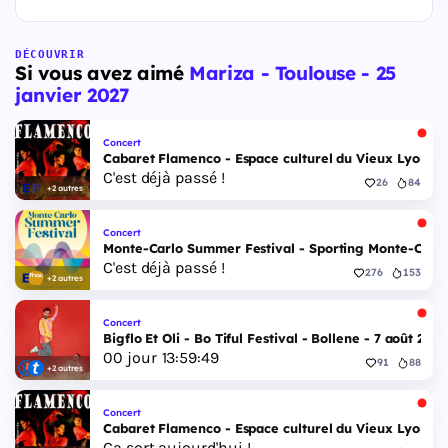
DÉCOUVRIR
Si vous avez aimé
Mariza - Toulouse - 25
janvier 2027
Concert
Cabaret Flamenco - Espace culturel du Vieux Lyon - 
C'est déjà passé !
26
84
+2 autres
Concert
Monte-Carlo Summer Festival - Sporting Monte-Carlo S
C'est déjà passé !
276
153
+2 autres
Concert
Bigflo Et Oli - Bo Tiful Festival - Bollene - 7 août 2026
00
jour
13
:
59
:
48
91
88
+2 autres
Concert
Cabaret Flamenco - Espace culturel du Vieux Lyon - 
Ça sort aujourd'hui !