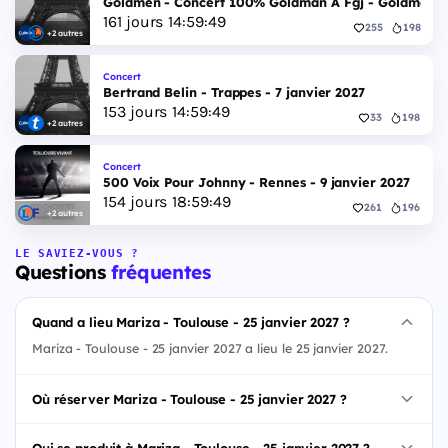
Goldmen - Concert 100% Goldman A Fgj - Goldmen - 
161
jours
14
:
59
:
48
255
198
+2 autres
Concert
Bertrand Belin - Trappes - 7 janvier 2027
153
jours
14
:
59
:
48
33
198
+2 autres
Concert
500 Voix Pour Johnny - Rennes - 9 janvier 2027
154
jours
18
:
59
:
48
261
196
+2 autres
LE SAVIEZ-VOUS ?
Questions
fréquentes
Quand a lieu Mariza - Toulouse - 25 janvier 2027 ?
Mariza - Toulouse - 25 janvier 2027 a lieu le 25 janvier 2027.
Où réserver Mariza - Toulouse - 25 janvier 2027 ?
Qui se produit à Mariza - Toulouse - 25 janvier 2027 ?