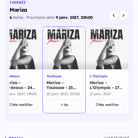
TOURNÉE
Mariza
6
dates · Prochaine date
9 janv. 2027, 20h00
170j
Cette date
172j
Bordeaux
Toulouse
L'Olympia
Par
Mariza -
Mariza -
Mariza -
Ma
Bordeaux - 24
Toulouse - 25
L'Olympia - 27
28
janvier 2027
janvier 2027
janvier 2027
24 janv. 2027, 19h00
25 janv. 2027, 20h30
27 janv. 2027
28 
Me notifier
Vu
Me notifier
CONTRIBUER