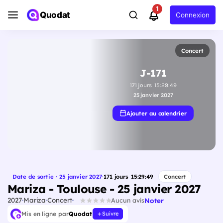
1
Quodat
Connexion
Concert
J-171
171
jours
15
:
29
:
48
25 janvier 2027
Ajouter au calendrier
Date de sortie · 25 janvier 2027
·
171
jours
15
:
29
:
48
Concert
Mariza - Toulouse - 25 janvier 2027
2027
Mariza
Concert
Noter
Aucun avis
Mis en ligne par
Quodat
Suivre