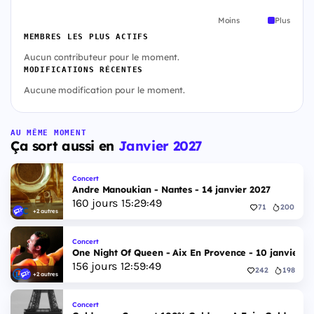
Moins
Plus
MEMBRES LES PLUS ACTIFS
Aucun contributeur pour le moment.
MODIFICATIONS RÉCENTES
Aucune modification pour le moment.
AU MÊME MOMENT
Ça sort aussi en
Janvier 2027
Concert
Andre Manoukian - Nantes - 14 janvier 2027
160
jours
15
:
29
:
48
71
200
+2 autres
Concert
One Night Of Queen - Aix En Provence - 10 janvier 2
156
jours
12
:
59
:
48
242
198
+2 autres
Concert