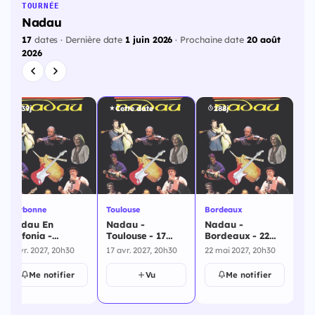
TOURNÉE
Nadau
17
dates · Dernière date
1 juin 2026
· Prochaine date
20 août
2026
239j
Cette date
288j
Narbonne
Toulouse
Bordeaux
Be
Nadau En
Nadau -
Nadau -
Na
Sinfonia -
Toulouse - 17
Bordeaux - 22
Be
Narbonne - 3
avril 2027
mai 2027
oc
3 avr. 2027, 20h30
17 avr. 2027, 20h30
22 mai 2027, 20h30
2 o
avril 2027
Me notifier
Vu
Me notifier