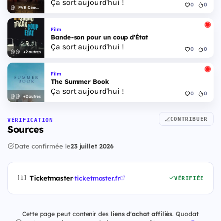
Ça sort aujourd'hui !
0
0
PVR Cinemas
Film
Bande-son pour un coup d'État
Ça sort aujourd'hui !
0
0
+2 autres
Film
The Summer Book
Ça sort aujourd'hui !
0
0
+2 autres
CONTRIBUER
VÉRIFICATION
Sources
Date confirmée le
23 juillet 2026
Ticketmaster
·
ticketmaster.fr
[1]
VÉRIFIÉE
Cette page peut contenir des
liens d'achat affiliés
. Quodat