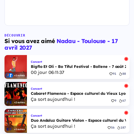
DÉCOUVRIR
Si vous avez aimé
Nadau - Toulouse - 17
avril 2027
Concert
Bigflo Et Oli - Bo Tiful Festival - Bollene - 7 août 2026
00
jour
06
:
11
:
36
91
88
+2 autres
Concert
Cabaret Flamenco - Espace culturel du Vieux Lyon - 
Ça sort aujourd'hui !
9
67
+2 autres
Concert
Duo Andaluz Guitare Violon - Espace culturel du Vieu
Ça sort aujourd'hui !
56
187
+2 autres