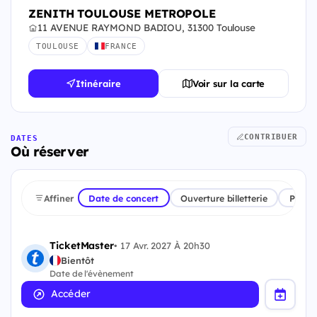
ZENITH TOULOUSE METROPOLE
11 AVENUE RAYMOND BADIOU, 31300 Toulouse
TOULOUSE
FRANCE
Itinéraire
Voir sur la carte
CONTRIBUER
DATES
Où réserver
Affiner
Date de concert
Ouverture billetterie
Plate
TicketMaster
•
17 Avr. 2027 À 20h30
Bientôt
Date de l'évènement
Accéder