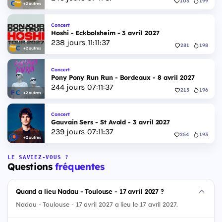
103
199
+2 autres
Concert
Hoshi - Eckbolsheim - 3 avril 2027
238
jours
11
:
11
:
36
281
198
+2 autres
Concert
Pony Pony Run Run - Bordeaux - 8 avril 2027
244
jours
07
:
11
:
36
215
196
+2 autres
Concert
Gauvain Sers - St Avold - 3 avril 2027
239
jours
07
:
11
:
36
254
193
+2 autres
LE SAVIEZ-VOUS ?
Questions
fréquentes
Quand a lieu Nadau - Toulouse - 17 avril 2027 ?
Nadau - Toulouse - 17 avril 2027 a lieu le 17 avril 2027.