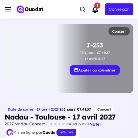
1
Quodat
Connexion
Concert
J-253
253
jours
07
:
41
:
36
17 avril 2027
Ajouter au calendrier
Date de sortie · 17 avril 2027
·
253
jours
07
:
41
:
36
Concert
Nadau - Toulouse - 17 avril 2027
2027
Nadau
Concert
Noter
Aucun avis
Mis en ligne par
Quodat
Suivre