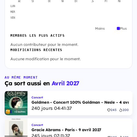
AOÛT
SEPT.
OCT.
NOV.
DÉC.
JANV.
FÉVR.
MARS
A
LUN
MER
VEN
Moins
Plus
MEMBRES LES PLUS ACTIFS
Aucun contributeur pour le moment.
MODIFICATIONS RÉCENTES
Aucune modification pour le moment.
AU MÊME MOMENT
Ça sort aussi en
Avril 2027
Concert
Goldmen - Concert 100% Goldman - Nesle - 4 avril 2
240
jours
04
:
41
:
36
245
200
+2 autres
Concert
Gracie Abrams - Paris - 9 avril 2027
245
jours
07
:
11
:
36