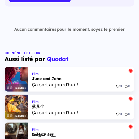
Aucun commentaires pour le moment, soyez le premier
DU MÊME ÉDITEUR
Aussi listé par
Quodat
Film
June and John
Ça sort aujourd'hui !
0
0
+2 autres
Film
落凡尘
Ça sort aujourd'hui !
0
0
+2 autres
Film
ಡಿಟೆಕ್ವೀವ್ ತೀಕ್ಷ್ಣ