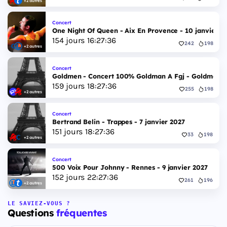
+2 autres
Concert
One Night Of Queen - Aix En Provence - 10 janvier 2
154
jours
16
:
27
:
35
242
198
+2 autres
Concert
Goldmen - Concert 100% Goldman A Fgj - Goldmen - 
159
jours
18
:
27
:
35
255
198
+2 autres
Concert
Bertrand Belin - Trappes - 7 janvier 2027
151
jours
18
:
27
:
35
33
198
+2 autres
Concert
500 Voix Pour Johnny - Rennes - 9 janvier 2027
152
jours
22
:
27
:
35
261
196
+2 autres
LE SAVIEZ-VOUS ?
Questions
fréquentes