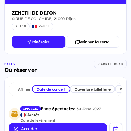
ZENITH DE DIJON
RUE DE COLCHIDE, 21000 Dijon
DIJON
FRANCE
Itinéraire
Voir sur la carte
CONTRIBUER
DATES
Où réserver
Affiner
Date de concert
Ouverture billetterie
Plate
Fnac Spectacles
•
30 Janv. 2027
OFFICIEL
Bientôt
Date de l'évènement
Accéder