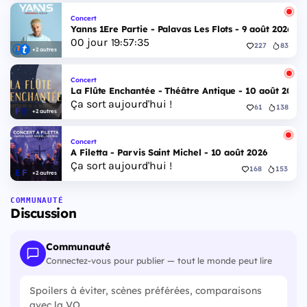
Concert
Yanns 1Ere Partie - Palavas Les Flots - 9 août 2026
00
jour
19
:
57
:
35
227
83
+2 autres
Concert
La Flûte Enchantée - Théâtre Antique - 10 août 2026
Ça sort aujourd'hui !
61
138
+2 autres
Concert
A Filetta - Parvis Saint Michel - 10 août 2026
Ça sort aujourd'hui !
168
153
+2 autres
COMMUNAUTÉ
Discussion
Communauté
Connectez-vous pour publier — tout le monde peut lire