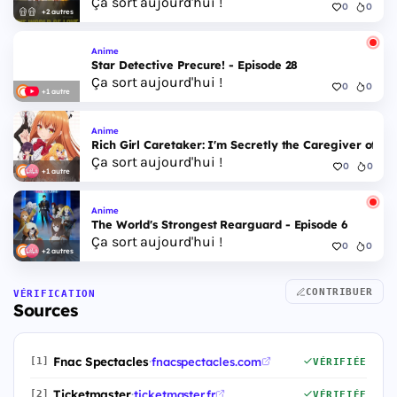
Ça sort aujourd'hui !
0
0
+2 autres
Anime
Star Detective Precure! - Episode 28
Ça sort aujourd'hui !
0
0
+1 autre
Anime
Rich Girl Caretaker: I'm Secretly the Caregiver of the
Ça sort aujourd'hui !
0
0
+1 autre
Anime
The World's Strongest Rearguard - Episode 6
Ça sort aujourd'hui !
0
0
+2 autres
CONTRIBUER
VÉRIFICATION
Sources
Fnac Spectacles
·
fnacspectacles.com
[1]
VÉRIFIÉE
Ticketmaster
·
ticketmaster.fr
[2]
VÉRIFIÉE