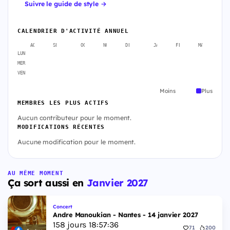
Suivre le guide de style →
CALENDRIER D'ACTIVITÉ ANNUEL
AOÛT
SEPT.
OCT.
NOV.
DÉC.
JANV.
FÉVR.
MARS
A
LUN
MER
VEN
Moins
Plus
MEMBRES LES PLUS ACTIFS
Aucun contributeur pour le moment.
MODIFICATIONS RÉCENTES
Aucune modification pour le moment.
AU MÊME MOMENT
Ça sort aussi en
Janvier 2027
Concert
Andre Manoukian - Nantes - 14 janvier 2027
158
jours
18
:
57
:
35
71
200