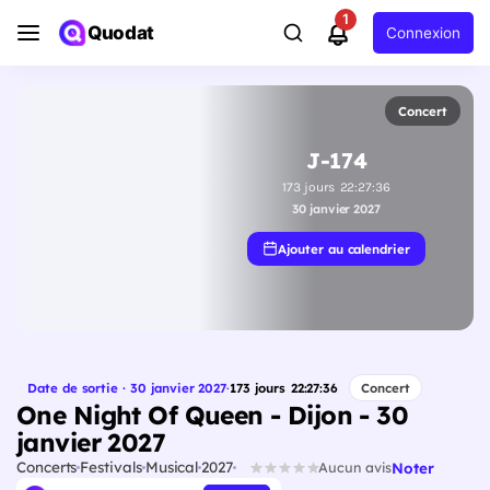
1
Quodat
Connexion
Concert
J-174
173
jours
22
:
27
:
35
30 janvier 2027
Ajouter au calendrier
Date de sortie · 30 janvier 2027
·
173
jours
22
:
27
:
35
Concert
One Night Of Queen - Dijon - 30
janvier 2027
Concerts
Festivals
Musical
2027
Noter
Aucun avis