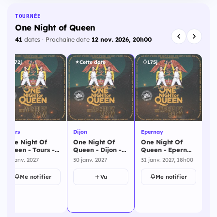
TOURNÉE
One Night of Queen
41
dates · Prochaine date
12 nov. 2026, 20h00
172j
Cette date
175j
Tours
Dijon
Epernay
Le
One Night Of
One Night Of
One Night Of
On
Queen - Tours -
Queen - Dijon -
Queen - Epernay
Qu
29 janvier 2027
30 janvier 2027
- 31 janvier 2027
- 
29 janv. 2027
30 janv. 2027
31 janv. 2027, 18h00
26 
20
Me notifier
Vu
Me notifier