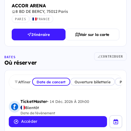
ACCOR ARENA
8 BD DE BERCY, 75012 Paris
PARIS
FRANCE
Itinéraire
Voir sur la carte
CONTRIBUER
DATES
Où réserver
Affiner
Date de concert
Ouverture billetterie
Plate
TicketMaster
•
14 Déc. 2026 À 20h00
Bientôt
Date de l'évènement
Accéder