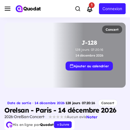
1
Quodat
Connexion
Concert
J-128
128
jours
07
:
20
:
15
14 décembre 2026
Ajouter au calendrier
Date de sortie · 14 décembre 2026
·
128
jours
07
:
20
:
15
Concert
Orelsan - Paris - 14 décembre 2026
2026
OrelSan
Concert
Noter
Aucun avis
Mis en ligne par
Quodat
Suivre