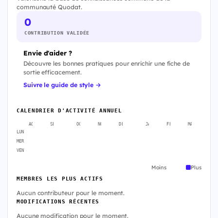
communauté Quodat.
0
CONTRIBUTION VALIDÉE
Envie d'aider ?
Découvre les bonnes pratiques pour enrichir une fiche de
sortie efficacement.
Suivre le guide de style →
CALENDRIER D'ACTIVITÉ ANNUEL
AOÛT
SEPT.
OCT.
NOV.
DÉC.
JANV.
FÉVR.
MARS
A
LUN
MER
VEN
Moins
Plus
MEMBRES LES PLUS ACTIFS
Aucun contributeur pour le moment.
MODIFICATIONS RÉCENTES
Aucune modification pour le moment.