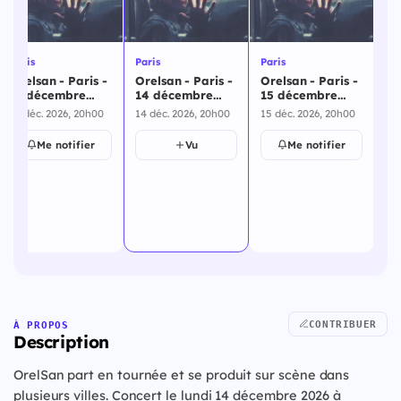
Paris
Paris
Paris
Par
Orelsan - Paris -
Orelsan - Paris -
Orelsan - Paris -
Or
12 décembre
14 décembre
15 décembre
16
2026
2026
2026
20
12 déc. 2026, 20h00
14 déc. 2026, 20h00
15 déc. 2026, 20h00
16 
Me notifier
Vu
Me notifier
CONTRIBUER
À PROPOS
Description
OrelSan part en tournée et se produit sur scène dans
plusieurs villes. Concert le lundi 14 décembre 2026 à