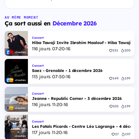
AU MÊME MOMENT
Ça sort aussi en
Décembre 2026
Concert
Hiba Tawaji Invite Ibrahim Maalouf - Hiba Tawaji & 
116
jours
07
:
20
:
15
231
200
+2 autres
Concert
Saez - Grenoble - 1 décembre 2026
115
jours
07
:
50
:
15
149
199
+2 autres
Concert
Jeanne - Republic Corner - 3 décembre 2026
116
jours
11
:
20
:
15
255
199
+2 autres
Concert
Les Fatals Picards - Centre Léo Lagrange - 4 décemb
117
jours
11
:
20
:
15
27
197
+2 autres