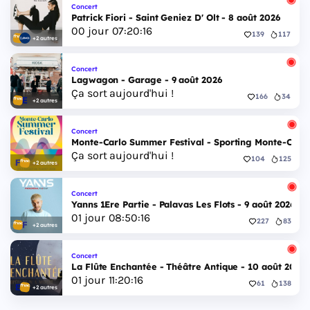
Concert
Patrick Fiori - Saint Geniez D' Olt - 8 août 2026
00
jour
07
:
20
:
15
139
117
+2 autres
Concert
Lagwagon - Garage - 9 août 2026
Ça sort aujourd'hui !
166
34
+2 autres
Concert
Monte-Carlo Summer Festival - Sporting Monte-Carlo S
Ça sort aujourd'hui !
104
125
+2 autres
Concert
Yanns 1Ere Partie - Palavas Les Flots - 9 août 2026
01
jour
08
:
50
:
15
227
83
+2 autres
Concert
La Flûte Enchantée - Théâtre Antique - 10 août 2026
01
jour
11
:
20
:
15
61
138
+2 autres