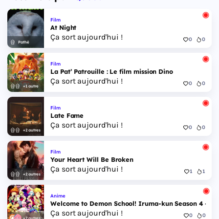
Film
At Night
Ça sort aujourd'hui !
0
0
Pathé
Film
La Pat’ Patrouille : Le film mission Dino
Ça sort aujourd'hui !
0
0
+1 autre
Film
Late Fame
Ça sort aujourd'hui !
0
0
+2 autres
Film
Your Heart Will Be Broken
Ça sort aujourd'hui !
1
1
+2 autres
Anime
Welcome to Demon School! Iruma-kun Season 4 - Epi
Ça sort aujourd'hui !
0
0
+2 autres