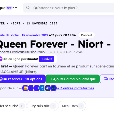
que
new
VER - NIORT - 13 NOVEMBRE 2027
ate de sortie · 13 novembre 2027
·
462
jours
00
:
11
:
03
Concert
Queen Forever - Niort 
ncerts
Festivals
Musical
2027
Aucun avis
Mis en ligne par
Quodat
Suivre
 bref —
Queen Forever part en tournée et se produit sur scène dans
L'ACCLAMEUR (Niort).
Où réserver · 18 options
Ajouter à ma bibliothèque
Disc
sponible sur —
+ 3 autres plateformes
llet sécurisé
J'y suis allé
Mes listes