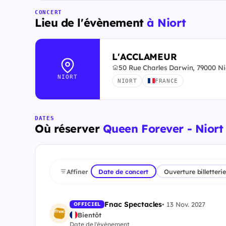
CONCERT
Lieu de l'évènement
à Niort
L'ACCLAMEUR
50 Rue Charles Darwin, 79000 Ni
NIORT
NIORT
FRANCE
DATES
Où réserver
Queen Forever - Niort
Affiner
Date de concert
Ouverture billetterie
Fnac Spectacles
•
13 Nov. 2027
OFFICIEL
Bientôt
Date de l'évènement