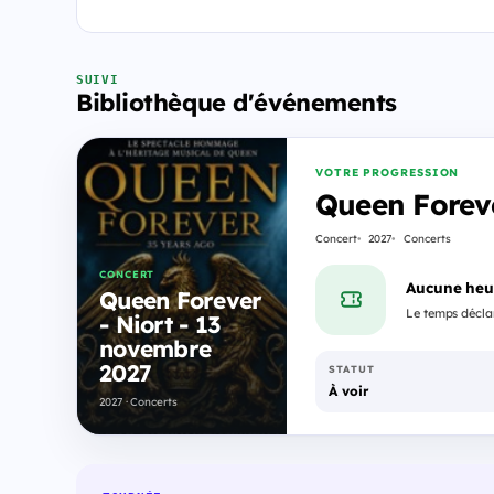
SUIVI
Bibliothèque d'événements
VOTRE PROGRESSION
Queen Foreve
Concert
2027
Concerts
CONCERT
Aucune heu
Queen Forever
Le temps déclar
- Niort - 13
novembre
2027
STATUT
À voir
2027 · Concerts