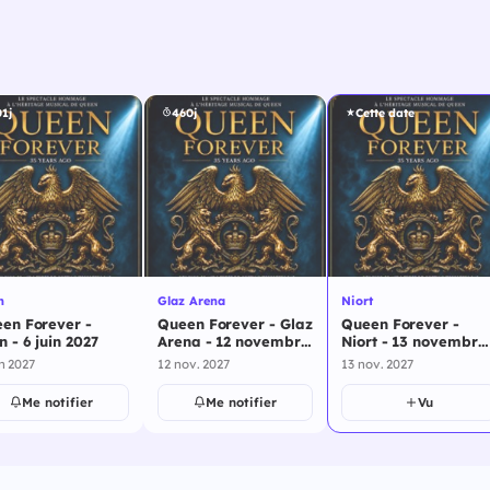
1j
460j
Cette date
n
Glaz Arena
Niort
en Forever -
Queen Forever - Glaz
Queen Forever -
n - 6 juin 2027
Arena - 12 novembre
Niort - 13 novembre
2027
2027
in 2027
12 nov. 2027
13 nov. 2027
Me notifier
Me notifier
Vu