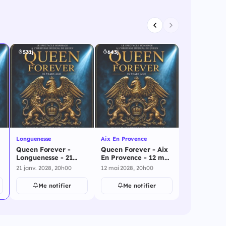
531j
643j
Longuenesse
Aix En Provence
Queen Forever -
Queen Forever - Aix
Longuenesse - 21
En Provence - 12 mai
janvier 2028
2028
21 janv. 2028, 20h00
12 mai 2028, 20h00
Me notifier
Me notifier