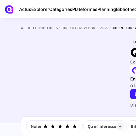
Actus
Bibliothè
Explorer
Catégories
Plateformes
Planning
ACCUEIL
/
MUSIQUES
/
CONCERT
/
NOVEMBRE 2027
/
QUEEN FORE
D
Co
En
à 
Di
Noter
Ça m'intéresse
Bi