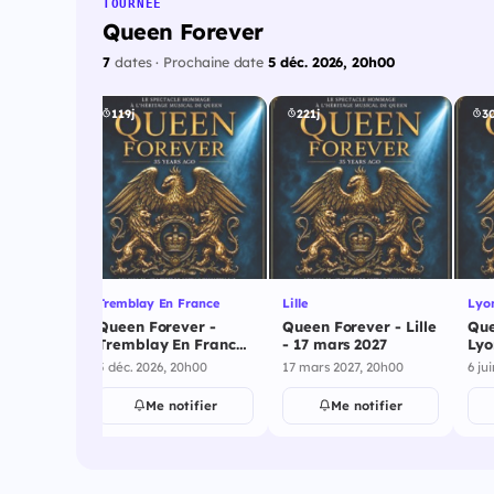
TOURNÉE
Queen Forever
7
dates · Prochaine date
5 déc. 2026, 20h00
119j
221j
30
Tremblay En France
Lille
Lyo
Queen Forever -
Queen Forever - Lille
Que
Tremblay En France
- 17 mars 2027
Lyo
- 5 décembre 2026
5 déc. 2026, 20h00
17 mars 2027, 20h00
6 ju
Me notifier
Me notifier