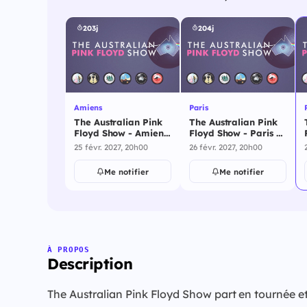
203j
204j
Amiens
Paris
The Australian Pink
The Australian Pink
Floyd Show - Amiens
Floyd Show - Paris -
- 25 février 2027
26 février 2027
25 févr. 2027, 20h00
26 févr. 2027, 20h00
Me notifier
Me notifier
À PROPOS
Description
The Australian Pink Floyd Show part en tournée et