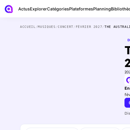
Actus
Bibliothè
Explorer
Catégories
Plateformes
Planning
ACCUEIL
/
MUSIQUES
/
CONCERT
/
FÉVRIER 2027
/
THE AUSTRAL
D
2
20
En
fé
Di