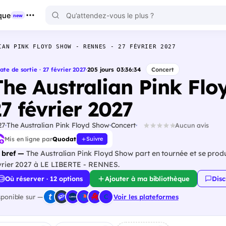
que
new
IAN PINK FLOYD SHOW - RENNES - 27 FÉVRIER 2027
ate de sortie · 27 février 2027
·
205
jours
03
:
36
:
33
Concert
The Australian Pink Flo
7 février 2027
27
The Australian Pink Floyd Show
Concert
Aucun avis
Mis en ligne par
Quodat
Suivre
 bref —
The Australian Pink Floyd Show part en tournée et se produi
vrier 2027 à LE LIBERTE - RENNES.
Où réserver · 12 options
Ajouter à ma bibliothèque
Disc
sponible sur —
Voir les plateformes