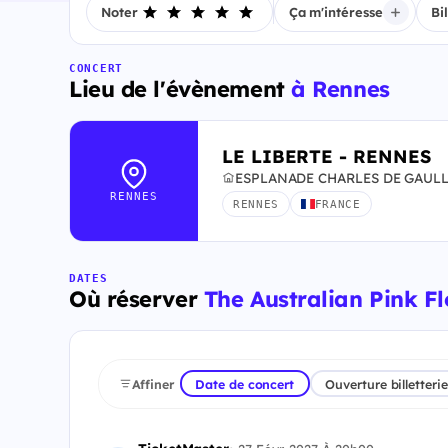
Noter
Ça m'intéresse
Bi
CONCERT
Lieu de l'évènement
à Rennes
LE LIBERTE - RENNES
ESPLANADE CHARLES DE GAULLE
RENNES
RENNES
FRANCE
DATES
Où réserver
The Australian Pink Fl
Affiner
Date de concert
Ouverture billetterie