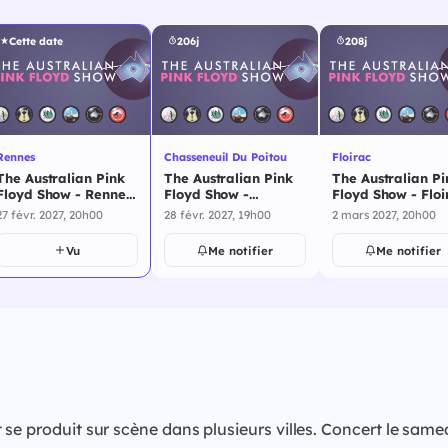
Cette date
206j
208j
Rennes
Chasseneuil Du Poitou
Floirac
The Australian Pink
The Australian Pink
The Australian Pi
Floyd Show - Rennes
Floyd Show -
Floyd Show - Floi
- 27 février 2027
Chasseneuil Du
- 2 mars 2027
27 févr. 2027, 20h00
28 févr. 2027, 19h00
2 mars 2027, 20h00
Poitou - 28 février
2027
Vu
Me notifier
Me notifier
 se produit sur scène dans plusieurs villes. Concert le sam