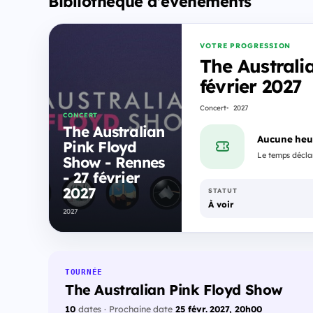
Bibliothèque d'événements
VOTRE PROGRESSION
The Australi
février 2027
Concert
2027
CONCERT
The Australian
Aucune heu
Pink Floyd
Le temps déclar
Show - Rennes
- 27 février
2027
STATUT
À voir
2027
TOURNÉE
The Australian Pink Floyd Show
10
dates · Prochaine date
25 févr. 2027, 20h00