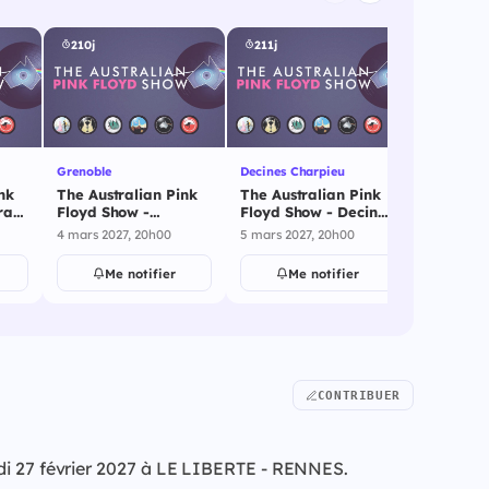
210j
211j
211j
Grenoble
Decines Charpieu
Decines C
nk
The Australian Pink
The Australian Pink
The Aust
rac
Floyd Show -
Floyd Show - Decines
Floyd Sh
Grenoble - 4 mars
Charpieu - 5 mars
Charpieu
4 mars 2027, 20h00
5 mars 2027, 20h00
5 mars 202
2027
2027
2027
Me notifier
Me notifier
Me
CONTRIBUER
edi 27 février 2027 à LE LIBERTE - RENNES.