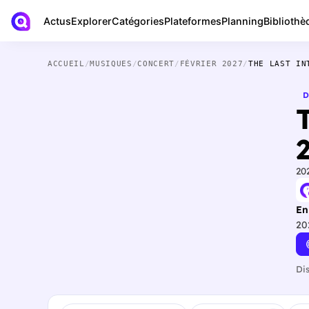
Actus
Bibliothè
Explorer
Catégories
Plateformes
Planning
ACCUEIL
/
MUSIQUES
/
CONCERT
/
FÉVRIER 2027
/
THE LAST IN
D
T
20
En
20
Di