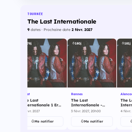
TOURNÉE
The Last Internationale
9
dates · Prochaine date
2 févr. 2027
178j
180j
181j
Brest
Rennes
Alenco
The Last
The Last
The L
Internationale 1 Ere
Internationale -
Inter
Partie - Brest - 2
Rennes - 3 février
Alenco
2 févr. 2027
3 févr. 2027, 20h00
4 févr.
février 2027
2027
2027
Me notifier
Me notifier