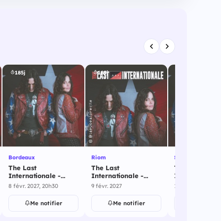
185j
185j
187j
Bordeaux
Riom
Strasbourg
The Last
The Last
The Last
Internationale -
Internationale -
Internationale
Bordeaux - 8 février
Riom - 9 février 2027
Strasbourg - 
8 févr. 2027, 20h30
9 févr. 2027
10 févr. 2027, 19
2027
février 2027
Me notifier
Me notifier
Me notif