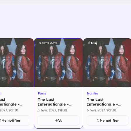
Cette date
183j
n
Paris
Nantes
ast
The Last
The Last
nationale -
Internationale -
Internationale -
n - 4 février
Paris - 5 février 2027
Nantes - 6 février
 2027, 20h30
5 févr. 2027, 19h30
6 févr. 2027, 20h30
2027
Me notifier
Vu
Me notifier