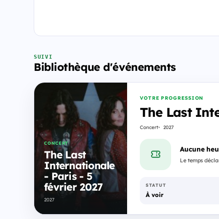
SUIVI
Bibliothèque d'événements
VOTRE PROGRESSION
The Last Inte
Concert
2027
CONCERT
Aucune heu
The Last
Le temps déclar
Internationale
- Paris - 5
février 2027
STATUT
À voir
2027