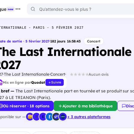
que
new
TERNATIONALE - PARIS - 5 FÉVRIER 2027
ate de sortie · 5 février 2027
·
182
jours
16
:
58
:
42
Concert
he Last Internationale -
2027
27
The Last Internationale
Concert
Aucun avis
Mis en ligne par
Quodat
Suivre
 bref —
The Last Internationale part en tournée et se produit sur sc
27 à LE TRIANON (Paris).
Où réserver · 18 options
Ajouter à ma bibliothèque
Disc
sponible sur —
+ 3 autres plateformes