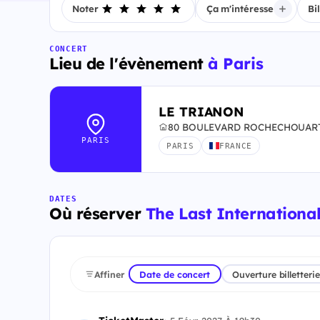
Noter
Ça m'intéresse
Bi
CONCERT
Lieu de l'évènement
à Paris
LE TRIANON
80 BOULEVARD ROCHECHOUART, 
PARIS
PARIS
FRANCE
DATES
Où réserver
The Last Internationale
Affiner
Date de concert
Ouverture billetterie