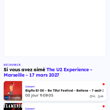
DÉCOUVRIR
Si vous avez aimé
The U2 Experience -
Marseille - 17 mars 2027
Concert
Bigflo Et Oli - Bo Tiful Festival - Bollene - 7 août 2026
00
jour
11
:
09
:
04
91
88
+2 autres
Concert