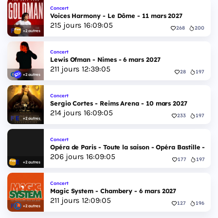
Concert
Voices Harmony - Le Dôme - 11 mars 2027
215
jours
16
:
09
:
04
268
200
+2 autres
Concert
Lewis Ofman - Nimes - 6 mars 2027
211
jours
12
:
39
:
04
28
197
+2 autres
Concert
Sergio Cortes - Reims Arena - 10 mars 2027
214
jours
16
:
09
:
04
233
197
+2 autres
Concert
Opéra de Paris - Toute la saison - Opéra Bastille - 2 
206
jours
16
:
09
:
04
177
197
+2 autres
Concert
Magic System - Chambery - 6 mars 2027
211
jours
12
:
09
:
04
127
196
+2 autres