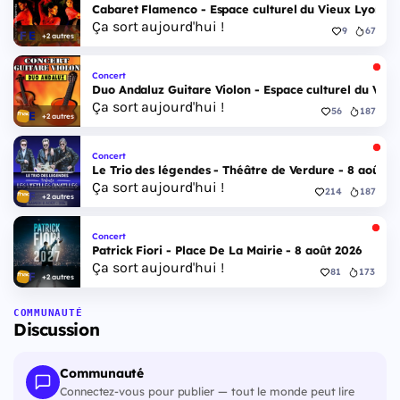
Cabaret Flamenco - Espace culturel du Vieux Lyon - 
Ça sort aujourd'hui !
9
67
+2 autres
Concert
Duo Andaluz Guitare Violon - Espace culturel du Vieu
Ça sort aujourd'hui !
56
187
+2 autres
Concert
Le Trio des légendes - Théâtre de Verdure - 8 août 2
Ça sort aujourd'hui !
214
187
+2 autres
Concert
Patrick Fiori - Place De La Mairie - 8 août 2026
Ça sort aujourd'hui !
81
173
+2 autres
COMMUNAUTÉ
Discussion
Communauté
Connectez-vous pour publier — tout le monde peut lire