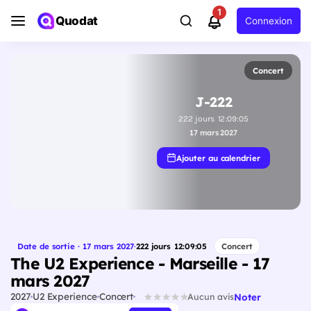
1
Quodat
Connexion
Concert
J-222
222
jours
12
:
09
:
04
17 mars 2027
Ajouter au calendrier
Date de sortie · 17 mars 2027
·
222
jours
12
:
09
:
04
Concert
The U2 Experience - Marseille - 17
mars 2027
2027
U2 Experience
Concert
Noter
Aucun avis