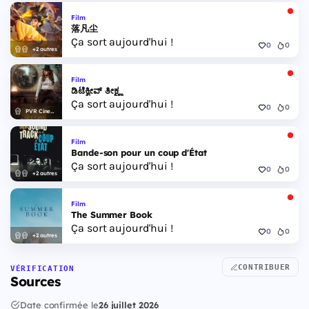
Film
落凡尘
Ça sort aujourd'hui !
0
0
+2 autres
Film
ಡಿಟೆಕ್ವೀವ್ ತೀಕ್ಷ್ಣ
Ça sort aujourd'hui !
0
0
PVR Cinemas
Film
Bande-son pour un coup d'État
Ça sort aujourd'hui !
0
0
+2 autres
Film
The Summer Book
Ça sort aujourd'hui !
0
0
+2 autres
CONTRIBUER
VÉRIFICATION
Sources
Date confirmée le
26 juillet 2026