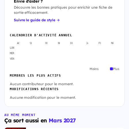
Envie d'aider ?
Découvre les bonnes pratiques pour enrichir une fiche de
sortie efficacement.
Suivre le guide de style →
CALENDRIER D'ACTIVITÉ ANNUEL
AOÛT
SEPT.
OCT.
NOV.
DÉC.
JANV.
FÉVR.
MARS
A
LUN
MER
VEN
Moins
Plus
MEMBRES LES PLUS ACTIFS
Aucun contributeur pour le moment.
MODIFICATIONS RÉCENTES
Aucune modification pour le moment.
AU MÊME MOMENT
Ça sort aussi en
Mars 2027