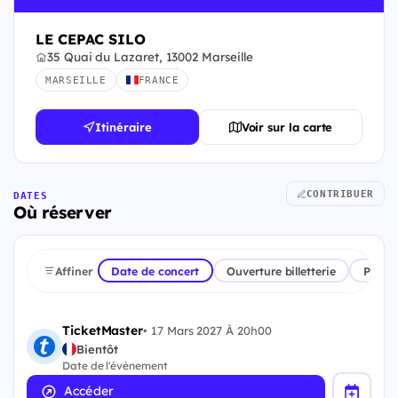
LE CEPAC SILO
35 Quai du Lazaret, 13002 Marseille
MARSEILLE
FRANCE
Itinéraire
Voir sur la carte
CONTRIBUER
DATES
Où réserver
Affiner
Date de concert
Ouverture billetterie
Plate
TicketMaster
•
17 Mars 2027 À 20h00
Bientôt
Date de l'évènement
Accéder