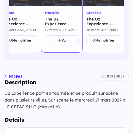
Toulon
Marseille
Grenoble
An
The U2
The U2
The U2
Th
Experience -
Experience -
Experience -
Ex
Toulon - 16 mars
Marseille - 17
Grenoble - 18
An
16 mars 2027, 20h00
17 mars 2027, 20h00
18 mars 2027, 20h00
19
2027
mars 2027
mars 2027
20
Me notifier
Vu
Me notifier
CONTRIBUER
À PROPOS
Description
U2 Experience part en tournée et se produit sur scène
dans plusieurs villes. Sur scène le mercredi 17 mars 2027 à
LE CEPAC SILO (Marseille).
Details