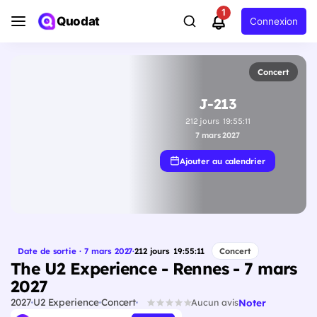
1
Quodat
Connexion
Concert
J-213
212
jours
19
:
55
:
10
7 mars 2027
Ajouter au calendrier
Date de sortie · 7 mars 2027
·
212
jours
19
:
55
:
10
Concert
The U2 Experience - Rennes - 7 mars
2027
2027
U2 Experience
Concert
Noter
Aucun avis