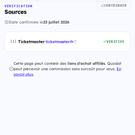
CONTRIBUER
VÉRIFICATION
Sources
Date confirmée le
23 juillet 2026
Ticketmaster
·
ticketmaster.fr
[1]
VÉRIFIÉE
Cette page peut contenir des
liens d'achat affiliés
. Quodat
peut percevoir une commission sans surcoût pour vous.
En
savoir plus
.