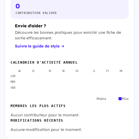
0
CONTRIBUTION VALIDÉE
Envie d'aider ?
Découvre les bonnes pratiques pour enrichir une fiche de
sortie efficacement.
Suivre le guide de style →
CALENDRIER D'ACTIVITÉ ANNUEL
AOÛT
SEPT.
OCT.
NOV.
DÉC.
JANV.
FÉVR.
MARS
A
LUN
MER
VEN
Moins
Plus
MEMBRES LES PLUS ACTIFS
Aucun contributeur pour le moment.
MODIFICATIONS RÉCENTES
Aucune modification pour le moment.