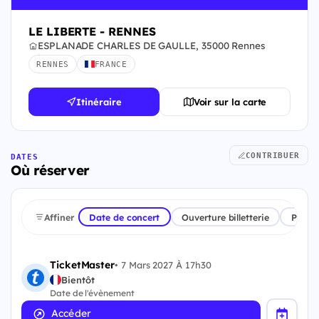
LE LIBERTE - RENNES
ESPLANADE CHARLES DE GAULLE, 35000 Rennes
RENNES
FRANCE
Itinéraire
Voir sur la carte
CONTRIBUER
DATES
Où réserver
Affiner
Date de concert
Ouverture billetterie
Plate
TicketMaster
•
7 Mars 2027 À 17h30
Bientôt
Date de l'évènement
Accéder