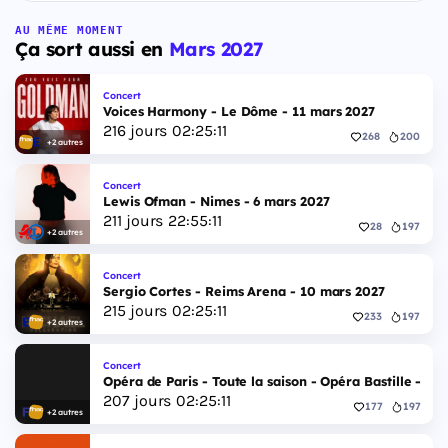
AU MÊME MOMENT
Ça sort aussi en
Mars 2027
Concert
Voices Harmony - Le Dôme - 11 mars 2027
216
jours
02
:
25
:
10
268
200
+2 autres
Concert
Lewis Ofman - Nimes - 6 mars 2027
211
jours
22
:
55
:
10
28
197
+2 autres
Concert
Sergio Cortes - Reims Arena - 10 mars 2027
215
jours
02
:
25
:
10
233
197
+2 autres
Concert
Opéra de Paris - Toute la saison - Opéra Bastille - 2 
207
jours
02
:
25
:
10
177
197
+2 autres