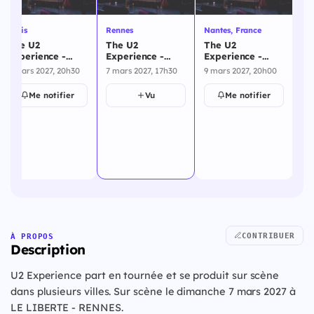
Ch
Paris
Rennes
Nantes, France
Po
The U2
The U2
The U2
Th
Experience -
Experience -
Experience -
Ex
Paris - 6 mars
Rennes - 7 mars
Nantes, France -
6 mars 2027, 20h30
7 mars 2027, 17h30
9 mars 2027, 20h00
Ch
2027
2027
9 mars 2027
10
Po
Me notifier
Vu
Me notifier
20
CONTRIBUER
À PROPOS
Description
U2 Experience part en tournée et se produit sur scène
dans plusieurs villes. Sur scène le dimanche 7 mars 2027 à
LE LIBERTE - RENNES.