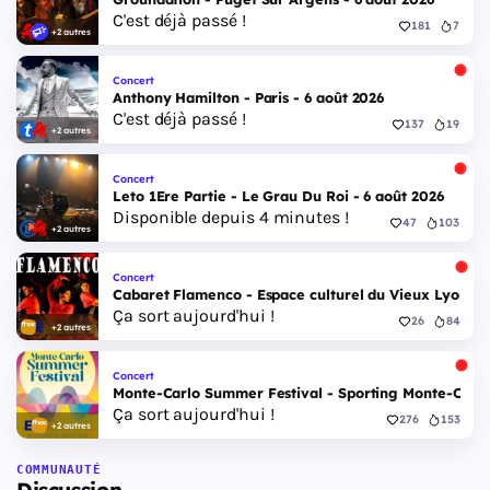
C'est déjà passé !
181
7
+2 autres
Concert
Anthony Hamilton - Paris - 6 août 2026
C'est déjà passé !
137
19
+2 autres
Concert
Leto 1Ere Partie - Le Grau Du Roi - 6 août 2026
Disponible depuis 4 minutes !
47
103
+2 autres
Concert
Cabaret Flamenco - Espace culturel du Vieux Lyon - 
Ça sort aujourd'hui !
26
84
+2 autres
Concert
Monte-Carlo Summer Festival - Sporting Monte-Carlo S
Ça sort aujourd'hui !
276
153
+2 autres
COMMUNAUTÉ