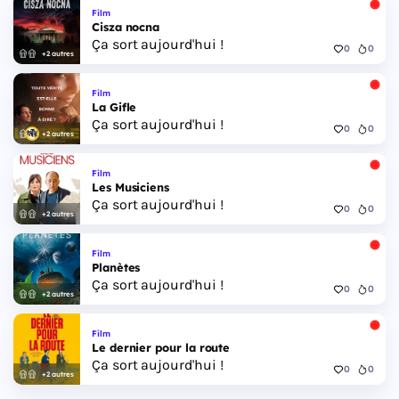
Film
Cisza nocna
Ça sort aujourd'hui !
0
0
+2 autres
Film
La Gifle
Ça sort aujourd'hui !
0
0
+2 autres
Film
Les Musiciens
Ça sort aujourd'hui !
0
0
+2 autres
Film
Planètes
Ça sort aujourd'hui !
0
0
+2 autres
Film
Le dernier pour la route
Ça sort aujourd'hui !
0
0
+2 autres