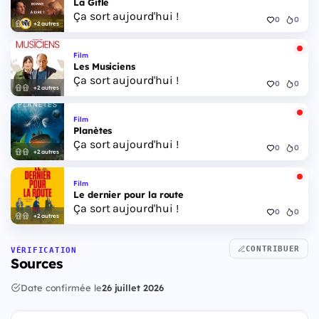
La Gifle
Ça sort aujourd'hui !
0
0
+2 autres
Film
Les Musiciens
Ça sort aujourd'hui !
0
0
+2 autres
Film
Planètes
Ça sort aujourd'hui !
0
0
+2 autres
Film
Le dernier pour la route
Ça sort aujourd'hui !
0
0
+2 autres
CONTRIBUER
VÉRIFICATION
Sources
Date confirmée le
26 juillet 2026