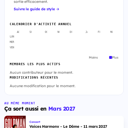
sortie efficacement.
Suivre le guide de style →
CALENDRIER D'ACTIVITÉ ANNUEL
AOÛT
SEPT.
OCT.
NOV.
DÉC.
JANV.
FÉVR.
MARS
A
LUN
MER
VEN
Moins
Plus
MEMBRES LES PLUS ACTIFS
Aucun contributeur pour le moment.
MODIFICATIONS RÉCENTES
Aucune modification pour le moment.
AU MÊME MOMENT
Ça sort aussi en
Mars 2027
Concert
Voices Harmony - Le Dôme - 11 mars 2027