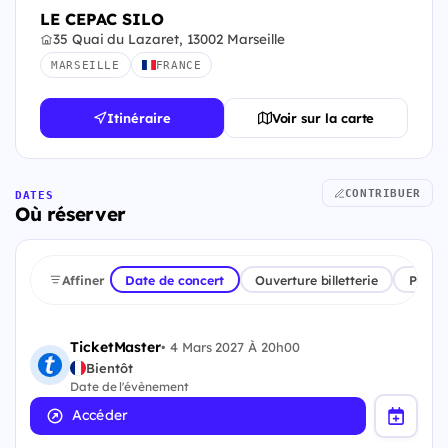
LE CEPAC SILO
35 Quai du Lazaret, 13002 Marseille
MARSEILLE
FRANCE
Itinéraire
Voir sur la carte
CONTRIBUER
DATES
Où réserver
Affiner
Date de concert
Ouverture billetterie
Plate
TicketMaster
•
4 Mars 2027 À 20h00
Bientôt
Date de l'évènement
Accéder