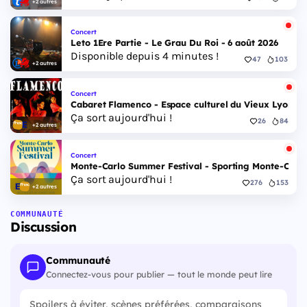
+2 autres
Concert
Leto 1Ere Partie - Le Grau Du Roi - 6 août 2026
Disponible depuis 4 minutes !
47
103
+2 autres
Concert
Cabaret Flamenco - Espace culturel du Vieux Lyon - 
Ça sort aujourd'hui !
26
84
+2 autres
Concert
Monte-Carlo Summer Festival - Sporting Monte-Carlo S
Ça sort aujourd'hui !
276
153
+2 autres
COMMUNAUTÉ
Discussion
Communauté
Connectez-vous pour publier — tout le monde peut lire