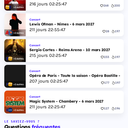
216
jours
02
:
25
:
46
268
200
+2 autres
Concert
Lewis Ofman - Nimes - 6 mars 2027
211
jours
22
:
55
:
46
28
197
+2 autres
Concert
Sergio Cortes - Reims Arena - 10 mars 2027
215
jours
02
:
25
:
46
233
197
+2 autres
Concert
Opéra de Paris - Toute la saison - Opéra Bastille - 2 
207
jours
02
:
25
:
46
177
197
+2 autres
Concert
Magic System - Chambery - 6 mars 2027
211
jours
22
:
25
:
46
127
196
+2 autres
LE SAVIEZ-VOUS ?
Questions
fréquentes