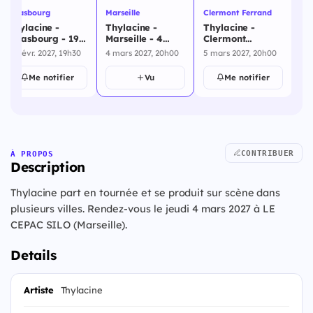
Strasbourg
Marseille
Clermont Ferrand
La
Thylacine -
Thylacine -
Thylacine -
Th
Strasbourg - 19
Marseille - 4
Clermont
Ro
février 2027
mars 2027
Ferrand - 5 mars
ma
19 févr. 2027, 19h30
4 mars 2027, 20h00
5 mars 2027, 20h00
6 
2027
Me notifier
Vu
Me notifier
CONTRIBUER
À PROPOS
Description
Thylacine part en tournée et se produit sur scène dans
plusieurs villes. Rendez-vous le jeudi 4 mars 2027 à LE
CEPAC SILO (Marseille).
Details
Artiste
Thylacine