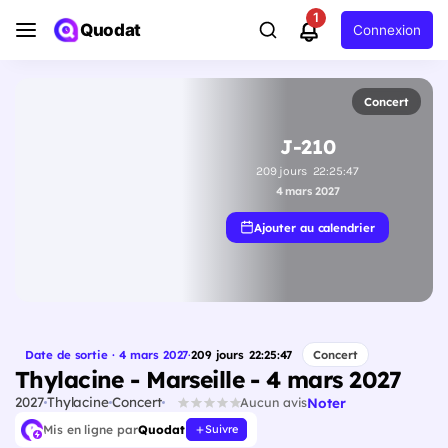
1
Quodat
Connexion
Concert
J-210
209
jours
22
:
25
:
46
4 mars 2027
Ajouter au calendrier
Date de sortie · 4 mars 2027
·
209
jours
22
:
25
:
46
Concert
Thylacine - Marseille - 4 mars 2027
2027
Thylacine
Concert
Noter
Aucun avis
Mis en ligne par
Quodat
Suivre