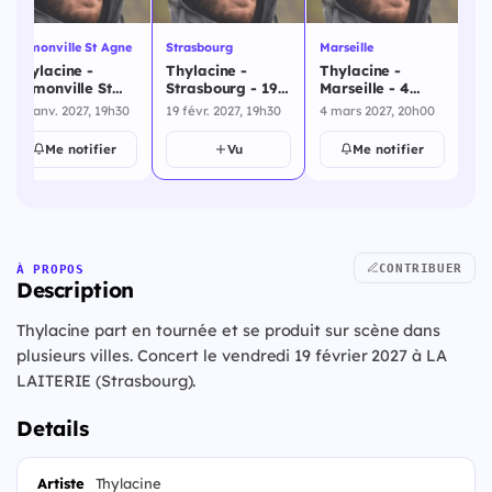
Ramonville St Agne
Strasbourg
Marseille
Cl
Thylacine -
Thylacine -
Thylacine -
Th
Ramonville St
Strasbourg - 19
Marseille - 4
Cl
Agne - 28 janvier
février 2027
mars 2027
Fe
28 janv. 2027, 19h30
19 févr. 2027, 19h30
4 mars 2027, 20h00
5 
2027
20
Me notifier
Vu
Me notifier
CONTRIBUER
À PROPOS
Description
Thylacine part en tournée et se produit sur scène dans
plusieurs villes. Concert le vendredi 19 février 2027 à LA
LAITERIE (Strasbourg).
Details
Artiste
Thylacine