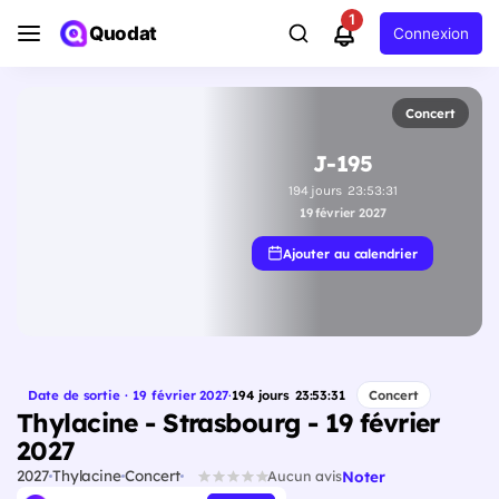
1
Quodat
Connexion
Concert
J-195
194
jours
23
:
53
:
30
19 février 2027
Ajouter au calendrier
Date de sortie · 19 février 2027
·
194
jours
23
:
53
:
30
Concert
Thylacine - Strasbourg - 19 février
2027
2027
Thylacine
Concert
Noter
Aucun avis