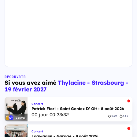
DÉCOUVRIR
Si vous avez aimé
Thylacine - Strasbourg -
19 février 2027
Concert
Patrick Fiori - Saint Geniez D' Olt - 8 août 2026
00
jour
00
:
23
:
31
139
117
+2 autres
Concert
Lagwagon - Garage - 9 août 2026