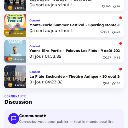
Ça sort aujourd'hui !
166
34
+2 autres
Concert
Monte-Carlo Summer Festival - Sporting Monte-Carlo S
Ça sort aujourd'hui !
104
125
+2 autres
Concert
Yanns 1Ere Partie - Palavas Les Flots - 9 août 2026
01
jour
01
:
53
:
31
227
83
+2 autres
Concert
La Flûte Enchantée - Théâtre Antique - 10 août 2026
01
jour
04
:
23
:
31
61
138
+2 autres
COMMUNAUTÉ
Discussion
Communauté
Connectez-vous pour publier — tout le monde peut lire