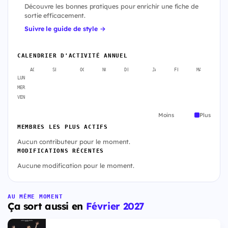
Découvre les bonnes pratiques pour enrichir une fiche de
sortie efficacement.
Suivre le guide de style →
CALENDRIER D'ACTIVITÉ ANNUEL
AOÛT
SEPT.
OCT.
NOV.
DÉC.
JANV.
FÉVR.
MARS
A
LUN
MER
VEN
Moins
Plus
MEMBRES LES PLUS ACTIFS
Aucun contributeur pour le moment.
MODIFICATIONS RÉCENTES
Aucune modification pour le moment.
AU MÊME MOMENT
Ça sort aussi en
Février 2027