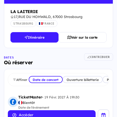
LA LAITERIE
17,RUE DU HOHWALD, 67000 Strasbourg
STRASBOURG
FRANCE
Itinéraire
Voir sur la carte
CONTRIBUER
DATES
Où réserver
Affiner
Date de concert
Ouverture billetterie
Plate
TicketMaster
•
19 Févr. 2027 À 19h30
Bientôt
Date de l'évènement
Accéder