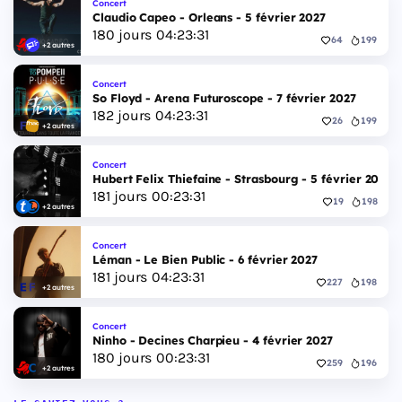
Concert
Claudio Capeo - Orleans - 5 février 2027
180
jours
04
:
23
:
30
64
199
+2 autres
Concert
So Floyd - Arena Futuroscope - 7 février 2027
182
jours
04
:
23
:
30
26
199
+2 autres
Concert
Hubert Felix Thiefaine - Strasbourg - 5 février 2027
181
jours
00
:
23
:
30
19
198
+2 autres
Concert
Léman - Le Bien Public - 6 février 2027
181
jours
04
:
23
:
30
227
198
+2 autres
Concert
Ninho - Decines Charpieu - 4 février 2027
180
jours
00
:
23
:
30
259
196
+2 autres