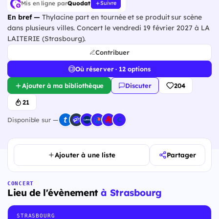
Mis en ligne par
Quodat
Suivre
En bref —
Thylacine part en tournée et se produit sur scène
dans plusieurs villes. Concert le vendredi 19 février 2027 à LA
LAITERIE (Strasbourg).
Contribuer
Où réserver · 12 options
Ajouter à ma bibliothèque
Discuter
204
21
Disponible sur —
Ajouter à une liste
Partager
CONCERT
Lieu de l'évènement
à Strasbourg
STRASBOURG