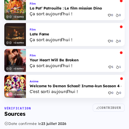
Film
La Pat’ Patrouille : Le film mission Dino
Ça sort aujourd'hui !
0
0
+2 autres
Film
Late Fame
Ça sort aujourd'hui !
0
0
+2 autres
Film
Your Heart Will Be Broken
Ça sort aujourd'hui !
1
1
+2 autres
Anime
Welcome to Demon School! Iruma-kun Season 4 - Epi
C'est sorti aujourd'hui !
0
0
+2 autres
CONTRIBUER
VÉRIFICATION
Sources
Date confirmée le
23 juillet 2026