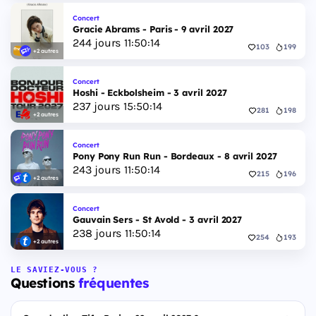
Concert
Gracie Abrams - Paris - 9 avril 2027
244
jours
11
:
50
:
13
103
199
+2 autres
Concert
Hoshi - Eckbolsheim - 3 avril 2027
237
jours
15
:
50
:
13
281
198
+2 autres
Concert
Pony Pony Run Run - Bordeaux - 8 avril 2027
243
jours
11
:
50
:
13
215
196
+2 autres
Concert
Gauvain Sers - St Avold - 3 avril 2027
238
jours
11
:
50
:
13
254
193
+2 autres
LE SAVIEZ-VOUS ?
Questions
fréquentes