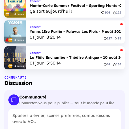
Concert
Monte-Carlo Summer Festival - Sporting Monte-Carlo S
Ça sort aujourd'hui !
104
125
+2 autres
Concert
Yanns 1Ere Partie - Palavas Les Flots - 9 août 2026
01
jour
13
:
20
:
13
227
83
+2 autres
Concert
La Flûte Enchantée - Théâtre Antique - 10 août 2026
01
jour
15
:
50
:
13
61
138
+2 autres
COMMUNAUTÉ
Discussion
Communauté
Connectez-vous pour publier — tout le monde peut lire