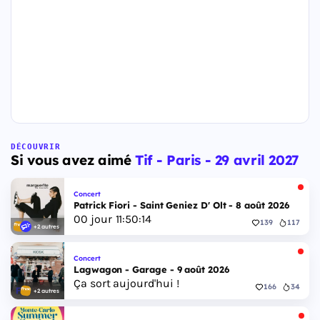
DÉCOUVRIR
Si vous avez aimé
Tif - Paris - 29 avril 2027
Concert
Patrick Fiori - Saint Geniez D' Olt - 8 août 2026
00
jour
11
:
50
:
13
139
117
+2 autres
Concert
Lagwagon - Garage - 9 août 2026
Ça sort aujourd'hui !
166
34
+2 autres