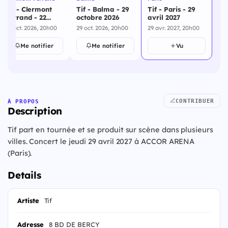
Tif - Clermont
Tif - Balma - 29
Tif - Paris - 29
Ferrand - 22
octobre 2026
avril 2027
octobre 2026
22 oct. 2026, 20h00
29 oct. 2026, 20h00
29 avr. 2027, 20h00
Me notifier
Me notifier
Vu
CONTRIBUER
À PROPOS
Description
Tif part en tournée et se produit sur scène dans plusieurs
villes. Concert le jeudi 29 avril 2027 à ACCOR ARENA
(Paris).
Details
Artiste
Tif
Adresse
8 BD DE BERCY