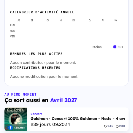
CALENDRIER D'ACTIVITÉ ANNUEL
AOÛT
SEPT.
OCT.
NOV.
DÉC.
JANV.
FÉVR.
MARS
A
LUN
MER
VEN
Moins
Plus
MEMBRES LES PLUS ACTIFS
Aucun contributeur pour le moment.
MODIFICATIONS RÉCENTES
Aucune modification pour le moment.
AU MÊME MOMENT
Ça sort aussi en
Avril 2027
Concert
Goldmen - Concert 100% Goldman - Nesle - 4 avril 2
239
jours
09
:
20
:
13
245
200
+2 autres