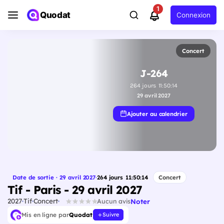
1
Quodat
Connexion
Concert
J-264
264
jours
11
:
50
:
13
29 avril 2027
Ajouter au calendrier
Date de sortie · 29 avril 2027
·
264
jours
11
:
50
:
13
Concert
Tif - Paris - 29 avril 2027
2027
Tif
Concert
Noter
Aucun avis
Mis en ligne par
Quodat
Suivre