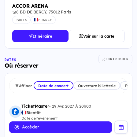
ACCOR ARENA
8 BD DE BERCY, 75012 Paris
PARIS
FRANCE
Itinéraire
Voir sur la carte
CONTRIBUER
DATES
Où réserver
Affiner
Date de concert
Ouverture billetterie
Plate
TicketMaster
•
29 Avr. 2027 À 20h00
Bientôt
Date de l'évènement
Accéder