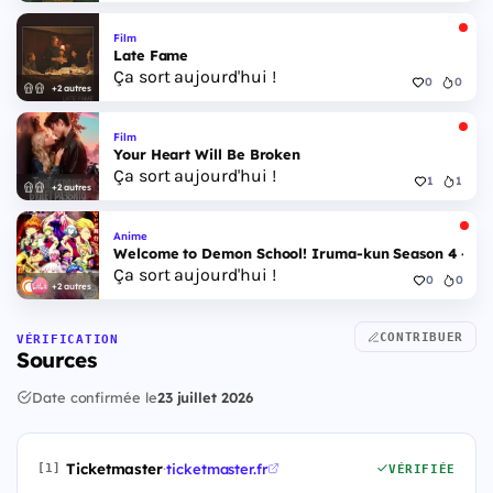
Film
Late Fame
Ça sort aujourd'hui !
0
0
+2 autres
Film
Your Heart Will Be Broken
Ça sort aujourd'hui !
1
1
+2 autres
Anime
Welcome to Demon School! Iruma-kun Season 4 - Epi
Ça sort aujourd'hui !
0
0
+2 autres
CONTRIBUER
VÉRIFICATION
Sources
Date confirmée le
23 juillet 2026
Ticketmaster
·
ticketmaster.fr
[1]
VÉRIFIÉE