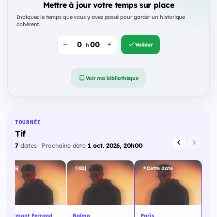
Mettre à jour votre temps sur place
Indiquez le temps que vous y avez passé pour garder un historique
cohérent.
Valider
h
Voir ma bibliothèque
TOURNÉE
Tif
7
dates · Prochaine date
1 oct. 2026, 20h00
75j
82j
Cette date
Clermont Ferrand
Balma
Paris