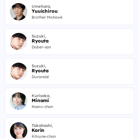
Umehara,
Yuuichirou
Brother Mohawk
Suzuki,
Ryouta
Dober-san
Suzuki,
Ryouta
Durandal
Kurisaka,
Minami
Kaeru-chan
Takahashi,
Karin
Kitsune-chan