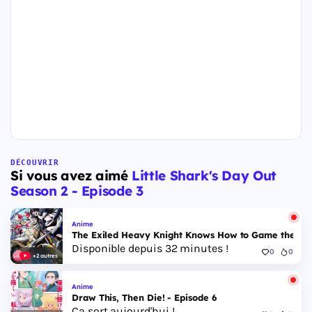
DÉCOUVRIR
Si vous avez aimé
Little Shark's Day Out
Season 2 - Episode 3
Anime
The Exiled Heavy Knight Knows How to Game the Sys
Disponible depuis 32 minutes !
0
0
+2 autres
Anime
Draw This, Then Die! - Episode 6
Ça sort aujourd'hui !