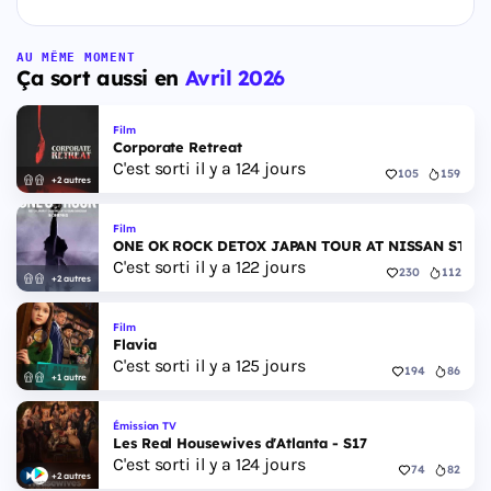
AU MÊME MOMENT
Ça sort aussi en
Avril 2026
Film
Corporate Retreat
C'est sorti il y a 124 jours
105
159
+2 autres
Film
ONE OK ROCK DETOX JAPAN TOUR AT NISSAN STAD
C'est sorti il y a 122 jours
230
112
+2 autres
Film
Flavia
C'est sorti il y a 125 jours
194
86
+1 autre
Émission TV
Les Real Housewives d'Atlanta - S17
C'est sorti il y a 124 jours
74
82
+2 autres