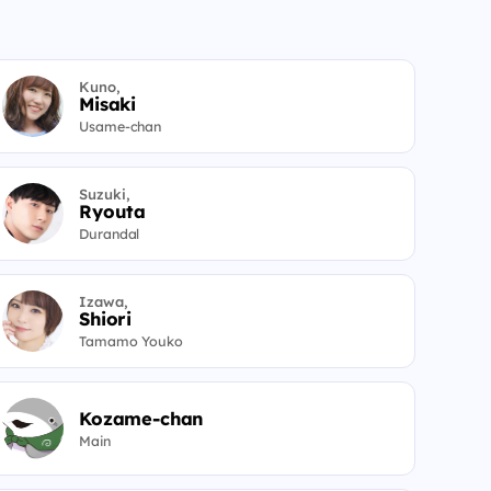
Kuno,
Misaki
Usame-chan
Suzuki,
Ryouta
Durandal
Izawa,
Shiori
Tamamo Youko
Kozame-chan
Main