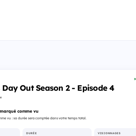
M
's Day Out Season 2 - Episode 4
fe
 marqué comme vu
me vu : sa durée sera comptée dans votre temps total.
DURÉE
VISIONNAGES