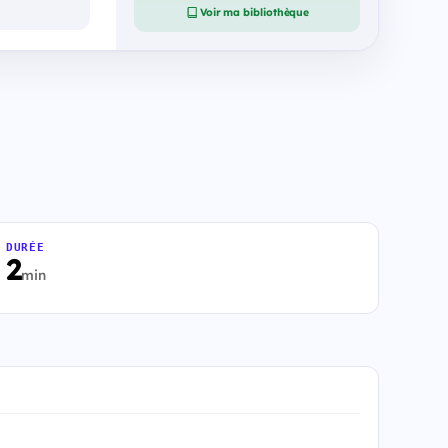
Voir ma bibliothèque
DURÉE
2
min