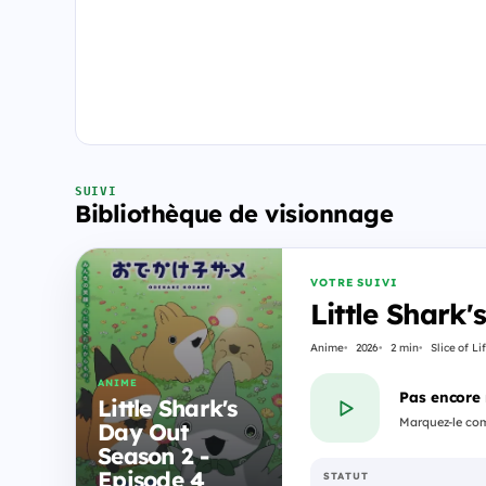
SUIVI
Bibliothèque de visionnage
VOTRE SUIVI
Little Shark
Anime
2026
2 min
Slice of Li
ANIME
Pas encore
Little Shark's
Marquez-le com
Day Out
Season 2 -
Episode 4
STATUT