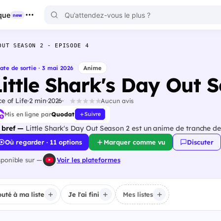
que
new
OUT SEASON 2 - EPISODE 4
ate de sortie · 3 mai 2026
Anime
Little Shark's Day Out 
ce of Life
2 min
2026
Aucun avis
Mis en ligne par
Quodat
Suivre
 bref —
Little Shark's Day Out Season 2 est un anime de tranche de 
Où regarder · 11 options
Marquer comme vu
Discuter
sponible sur —
Voir les plateformes
outé à ma liste
Je l'ai fini
Mes listes