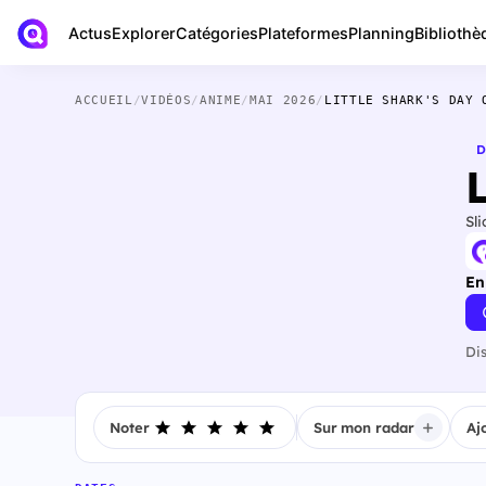
Actus
Bibliothè
Explorer
Catégories
Plateformes
Planning
ACCUEIL
/
VIDÉOS
/
ANIME
/
MAI 2026
/
LITTLE SHARK'S DAY 
D
Sli
En
Di
Noter
Sur mon radar
Aj