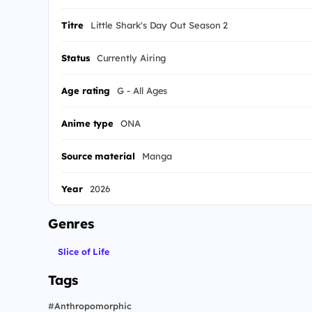
Titre
Little Shark's Day Out Season 2
Status
Currently Airing
Age rating
G - All Ages
Anime type
ONA
Source material
Manga
Year
2026
Genres
Slice of Life
Tags
#
Anthropomorphic