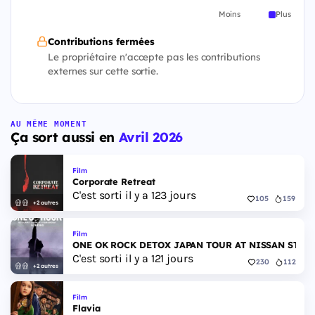
Moins
Plus
Contributions fermées
Le propriétaire n'accepte pas les contributions
externes sur cette sortie.
AU MÊME MOMENT
Ça sort aussi en
Avril 2026
Film
Corporate Retreat
C'est sorti il y a 123 jours
105
159
+2 autres
Film
ONE OK ROCK DETOX JAPAN TOUR AT NISSAN STAD
C'est sorti il y a 121 jours
230
112
+2 autres
Film
Flavia