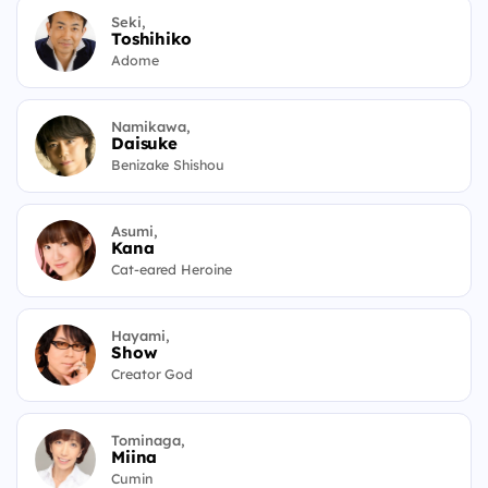
Seki,
Toshihiko
Adome
Namikawa,
Daisuke
Benizake Shishou
Asumi,
Kana
Cat-eared Heroine
Hayami,
Show
Creator God
Tominaga,
Miina
Cumin