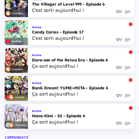
The Villager of Level 999 - Episode 6
C'est sorti aujourd'hui !
0
0
Crunchyroll
Anime
Candy Caries - Episode 17
C'est sorti aujourd'hui !
0
0
YouTube
Anime
Dara-san of the Reiwa Era - Episode 6
Ça sort aujourd'hui !
0
0
Crunchyroll
Anime
BanG Dream! YUME∞MITA - Episode 6
Ça sort aujourd'hui !
0
0
+1 autre
Anime
Hana-Kimi - S2 - Episode 6
Ça sort aujourd'hui !
0
0
+2 autres
COMMUNAUTÉ