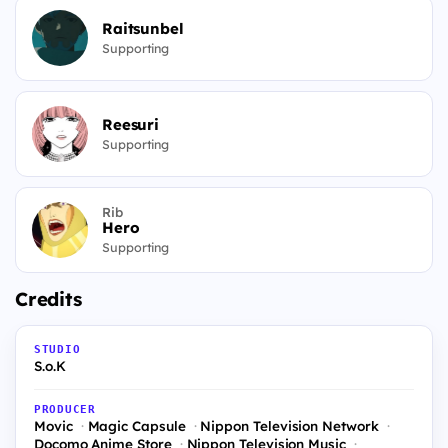
Raitsunbel
Supporting
Reesuri
Supporting
Rib
Hero
Supporting
Credits
STUDIO
S.o.K
PRODUCER
Movic
Magic Capsule
Nippon Television Network
Docomo Anime Store
Nippon Television Music