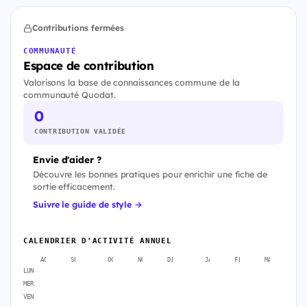
Contributions fermées
COMMUNAUTÉ
Espace de contribution
Valorisons la base de connaissances commune de la
communauté Quodat.
0
CONTRIBUTION VALIDÉE
Envie d'aider ?
Découvre les bonnes pratiques pour enrichir une fiche de
sortie efficacement.
Suivre le guide de style →
CALENDRIER D'ACTIVITÉ ANNUEL
AOÛT
SEPT.
OCT.
NOV.
DÉC.
JANV.
FÉVR.
MARS
A
LUN
MER
VEN