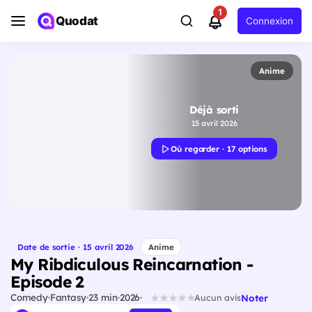
1
Quodat
Connexion
Anime
Déjà sorti
15 avril 2026
Où regarder · 17 options
Date de sortie · 15 avril 2026
Anime
My Ribdiculous Reincarnation -
Episode 2
Comedy
Fantasy
23 min
2026
Noter
Aucun avis