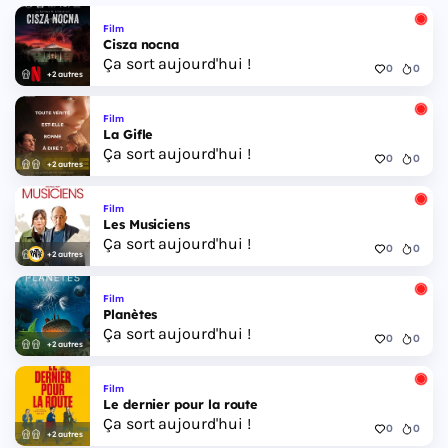
Film
Cisza nocna
Ça sort aujourd'hui !
0
0
+2 autres
Film
La Gifle
Ça sort aujourd'hui !
0
0
+2 autres
Film
Les Musiciens
Ça sort aujourd'hui !
0
0
+2 autres
Film
Planètes
Ça sort aujourd'hui !
0
0
+2 autres
Film
Le dernier pour la route
Ça sort aujourd'hui !
0
0
+2 autres