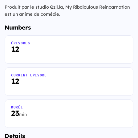
Produit par le studio Qzil.la, My Ribdiculous Reincarnation
est un anime de comédie.
Numbers
ÉPISODES
12
CURRENT EPISODE
12
DURÉE
23
min
Details