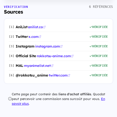
6 RÉFÉRENCES
VÉRIFICATION
Sources
AniList
·
anilist.co
[1]
VÉRIFIÉE
Twitter
·
x.com
[2]
VÉRIFIÉE
Instagram
·
instagram.com
[3]
VÉRIFIÉE
Official Site
·
rokkotsu-anime.com
[4]
VÉRIFIÉE
MAL
·
myanimelist.net
[5]
VÉRIFIÉE
@rokkotsu_anime
·
twitter.com
[6]
VÉRIFIÉE
Cette page peut contenir des
liens d'achat affiliés
. Quodat
peut percevoir une commission sans surcoût pour vous.
En
savoir plus
.