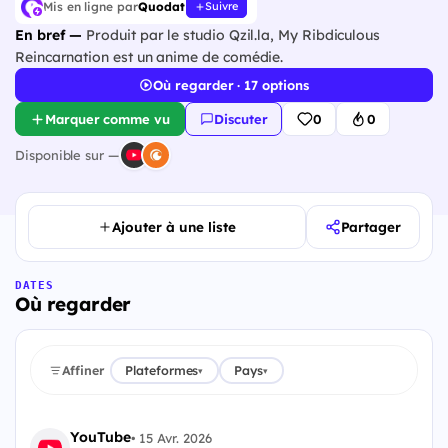
Mis en ligne par
Quodat
Suivre
En bref —
Produit par le studio Qzil.la, My Ribdiculous
Reincarnation est un anime de comédie.
Où regarder · 17 options
Marquer comme vu
Discuter
0
0
Disponible sur —
Ajouter à une liste
Partager
DATES
Où regarder
Affiner
Plateformes
Pays
▾
▾
YouTube
•
15 Avr. 2026