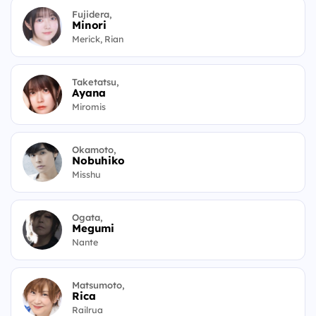
Fujidera,
Minori
Merick, Rian
Taketatsu,
Ayana
Miromis
Okamoto,
Nobuhiko
Misshu
Ogata,
Megumi
Nante
Matsumoto,
Rica
Railrua