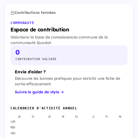
Contributions fermées
COMMUNAUTÉ
Espace de contribution
Valorisons la base de connaissances commune de la
communauté Quodat.
0
CONTRIBUTION VALIDÉE
Envie d'aider ?
Découvre les bonnes pratiques pour enrichir une fiche de
sortie efficacement.
Suivre le guide de style →
CALENDRIER D'ACTIVITÉ ANNUEL
AOÛT
SEPT.
OCT.
NOV.
DÉC.
JANV.
FÉVR.
MARS
A
LUN
MER
VEN