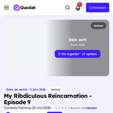
1
Quodat
Connexion
Anime
Déjà sorti
3 juin 2026
Où regarder · 17 options
Date de sortie · 3 juin 2026
Anime
My Ribdiculous Reincarnation -
Episode 9
Comedy
Fantasy
23 min
2026
Noter
Aucun avis