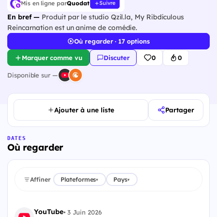
Mis en ligne par
Quodat
Suivre
En bref —
Produit par le studio Qzil.la, My Ribdiculous
Reincarnation est un anime de comédie.
Où regarder · 17 options
Marquer comme vu
Discuter
0
0
Disponible sur —
Ajouter à une liste
Partager
DATES
Où regarder
Affiner
Plateformes
Pays
▾
▾
YouTube
•
3 Juin 2026