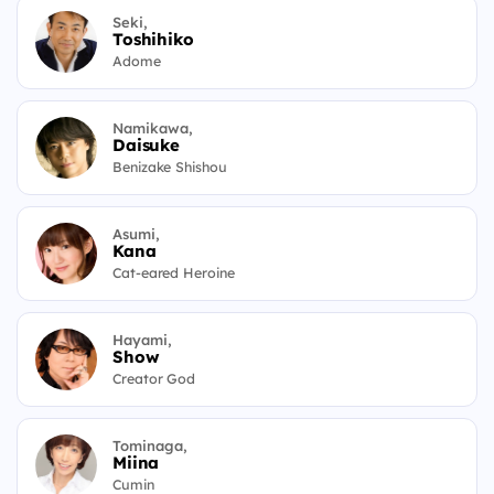
Seki,
Toshihiko
Adome
Namikawa,
Daisuke
Benizake Shishou
Asumi,
Kana
Cat-eared Heroine
Hayami,
Show
Creator God
Tominaga,
Miina
Cumin