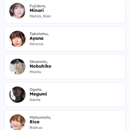
Fujidera,
Minori
Merick, Rian
Taketatsu,
Ayana
Miromis
Okamoto,
Nobuhiko
Misshu
Ogata,
Megumi
Nante
Matsumoto,
Rica
Railrua