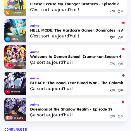
Please Excuse My Younger Brothers - Episode 6
C'est sorti aujourd'hui !
0
0
Crunchyroll
Anime
HELL MODE: The Hardcore Gamer Dominates in Anothe
C'est sorti aujourd'hui !
0
0
HiDive
Anime
Welcome to Demon School! Iruma-kun Season 4 - Epi
Ça sort aujourd'hui !
0
0
+2 autres
Anime
BLEACH: Thousand-Year Blood War - The Calamity - 
Ça sort aujourd'hui !
0
0
YouTube
Anime
Daemons of the Shadow Realm - Episode 19
Ça sort aujourd'hui !
0
0
+1 autre
COMMUNAUTÉ