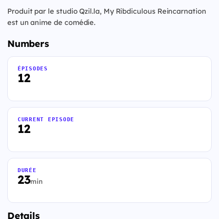
Produit par le studio Qzil.la, My Ribdiculous Reincarnation
est un anime de comédie.
Numbers
ÉPISODES
12
CURRENT EPISODE
12
DURÉE
23
min
Details