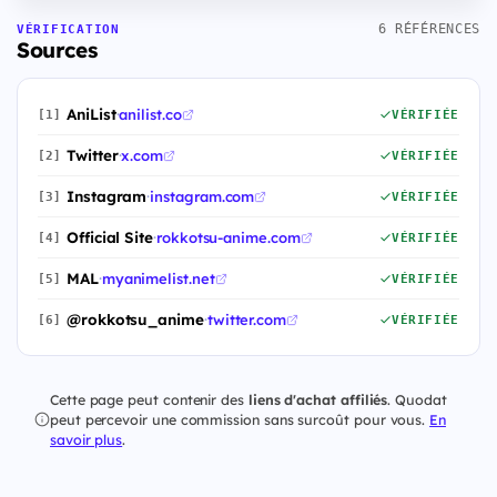
6 RÉFÉRENCES
VÉRIFICATION
Sources
AniList
·
anilist.co
[1]
VÉRIFIÉE
Twitter
·
x.com
[2]
VÉRIFIÉE
Instagram
·
instagram.com
[3]
VÉRIFIÉE
Official Site
·
rokkotsu-anime.com
[4]
VÉRIFIÉE
MAL
·
myanimelist.net
[5]
VÉRIFIÉE
@rokkotsu_anime
·
twitter.com
[6]
VÉRIFIÉE
Cette page peut contenir des
liens d'achat affiliés
. Quodat
peut percevoir une commission sans surcoût pour vous.
En
savoir plus
.