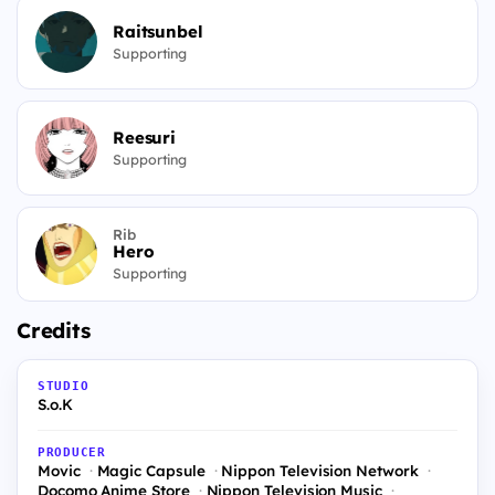
Raitsunbel
Supporting
Reesuri
Supporting
Rib
Hero
Supporting
Credits
STUDIO
S.o.K
PRODUCER
Movic
Magic Capsule
Nippon Television Network
Docomo Anime Store
Nippon Television Music