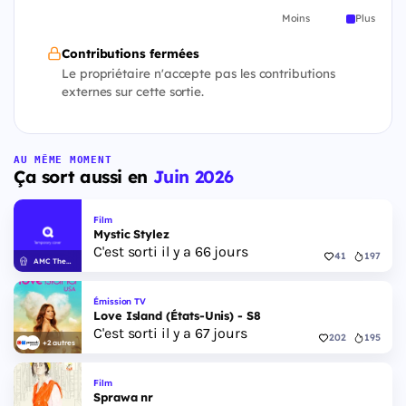
Moins
Plus
Contributions fermées
Le propriétaire n'accepte pas les contributions
externes sur cette sortie.
AU MÊME MOMENT
Ça sort aussi en
Juin 2026
Film
Mystic Stylez
C'est sorti il y a 66 jours
41
197
AMC Theatres
Émission TV
Love Island (États-Unis) - S8
C'est sorti il y a 67 jours
202
195
+2 autres
Film
Sprawa nr