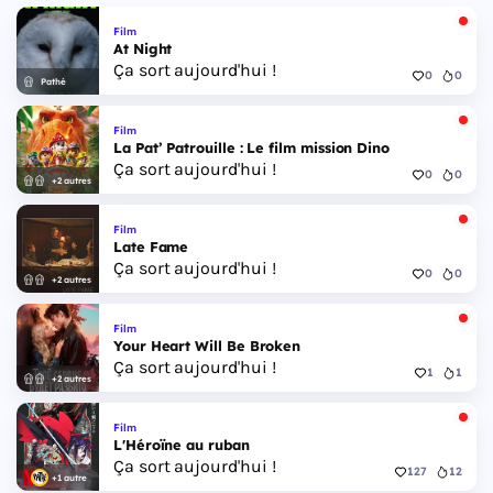
Film
At Night
Ça sort aujourd'hui !
0
0
Pathé
Film
La Pat’ Patrouille : Le film mission Dino
Ça sort aujourd'hui !
0
0
+2 autres
Film
Late Fame
Ça sort aujourd'hui !
0
0
+2 autres
Film
Your Heart Will Be Broken
Ça sort aujourd'hui !
1
1
+2 autres
Film
L'Héroïne au ruban
Ça sort aujourd'hui !
127
12
+1 autre