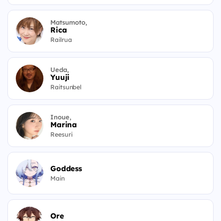
Matsumoto,
Rica
Railrua
Ueda,
Yuuji
Raitsunbel
Inoue,
Marina
Reesuri
Goddess
Main
Ore