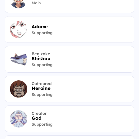
Main
Adome
Supporting
Benizake
Shishou
Supporting
Cat-eared
Heroine
Supporting
Creator
God
Supporting