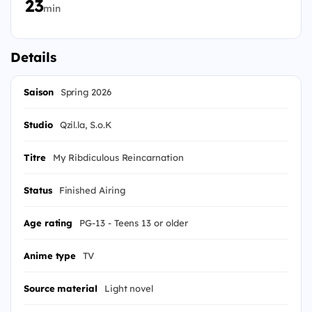
23
min
Details
Saison
Spring 2026
Studio
Qzil.la, S.o.K
Titre
My Ribdiculous Reincarnation
Status
Finished Airing
Age rating
PG-13 - Teens 13 or older
Anime type
TV
Source material
Light novel