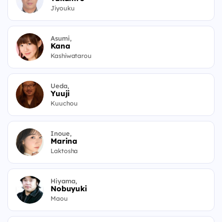
Jiyouku
Asumi,
Kana
Kashiwatarou
Ueda,
Yuuji
Kuuchou
Inoue,
Marina
Laktosha
Hiyama,
Nobuyuki
Maou