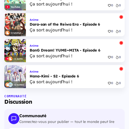
Ça sort aujourd'hui !
0
0
YouTube
Anime
Dara-san of the Reiwa Era - Episode 6
Ça sort aujourd'hui !
0
0
Crunchyroll
Anime
BanG Dream! YUME∞MITA - Episode 6
Ça sort aujourd'hui !
0
0
+1 autre
Anime
Hana-Kimi - S2 - Episode 6
Ça sort aujourd'hui !
0
0
+2 autres
COMMUNAUTÉ
Discussion
Communauté
Connectez-vous pour publier — tout le monde peut lire