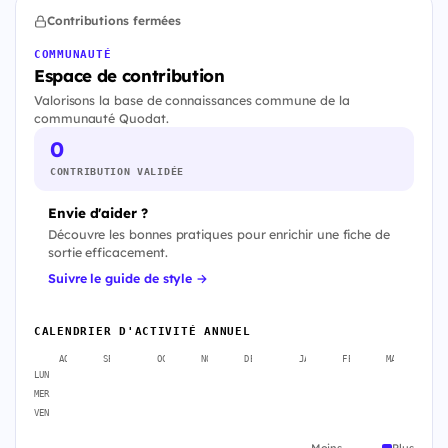
Contributions fermées
COMMUNAUTÉ
Espace de contribution
Valorisons la base de connaissances commune de la
communauté Quodat.
0
CONTRIBUTION VALIDÉE
Envie d'aider ?
Découvre les bonnes pratiques pour enrichir une fiche de
sortie efficacement.
Suivre le guide de style →
CALENDRIER D'ACTIVITÉ ANNUEL
AOÛT
SEPT.
OCT.
NOV.
DÉC.
JANV.
FÉVR.
MARS
A
LUN
MER
VEN