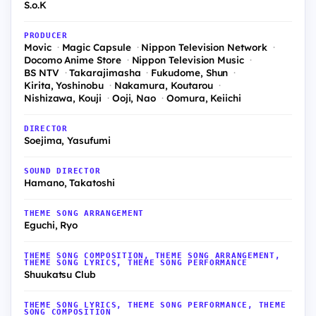
S.o.K
PRODUCER
Movic
Magic Capsule
Nippon Television Network
Docomo Anime Store
Nippon Television Music
BS NTV
Takarajimasha
Fukudome, Shun
Kirita, Yoshinobu
Nakamura, Koutarou
Nishizawa, Kouji
Ooji, Nao
Oomura, Keiichi
DIRECTOR
Soejima, Yasufumi
SOUND DIRECTOR
Hamano, Takatoshi
THEME SONG ARRANGEMENT
Eguchi, Ryo
THEME SONG COMPOSITION, THEME SONG ARRANGEMENT,
THEME SONG LYRICS, THEME SONG PERFORMANCE
Shuukatsu Club
THEME SONG LYRICS, THEME SONG PERFORMANCE, THEME
SONG COMPOSITION