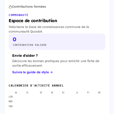
Contributions fermées
COMMUNAUTÉ
Espace de contribution
Valorisons la base de connaissances commune de la
communauté Quodat.
0
CONTRIBUTION VALIDÉE
Envie d'aider ?
Découvre les bonnes pratiques pour enrichir une fiche de
sortie efficacement.
Suivre le guide de style →
CALENDRIER D'ACTIVITÉ ANNUEL
AOÛT
SEPT.
OCT.
NOV.
DÉC.
JANV.
FÉVR.
MARS
A
LUN
MER
VEN