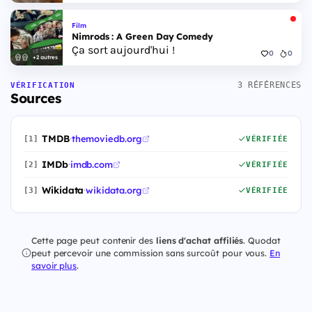
Film
Nimrods : A Green Day Comedy
Ça sort aujourd'hui !
0
0
+2 autres
3 RÉFÉRENCES
VÉRIFICATION
Sources
TMDB
·
themoviedb.org
[1]
VÉRIFIÉE
IMDb
·
imdb.com
[2]
VÉRIFIÉE
Wikidata
·
wikidata.org
[3]
VÉRIFIÉE
Cette page peut contenir des
liens d'achat affiliés
. Quodat
peut percevoir une commission sans surcoût pour vous.
En
savoir plus
.