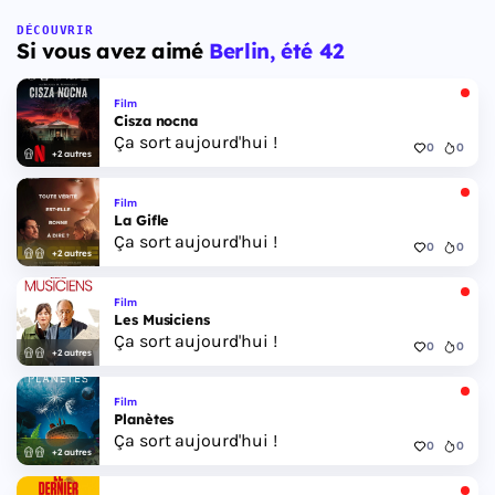
DÉCOUVRIR
Si vous avez aimé
Berlin, été 42
Film
Cisza nocna
Ça sort aujourd'hui !
0
0
+2 autres
Film
La Gifle
Ça sort aujourd'hui !
0
0
+2 autres
Film
Les Musiciens
Ça sort aujourd'hui !
0
0
+2 autres
Film
Planètes
Ça sort aujourd'hui !
0
0
+2 autres