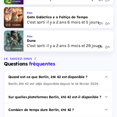
+1 autre
Film
Gato Galáctico e o Feitiço do Tempo
C'est sorti il y a 2 ans 6 mois et 5 jours
1
1
+1 autre
Film
Dune
C'est sorti il y a 2 ans 5 mois et 29 jours
0
0
+2 autres
LE SAVIEZ-VOUS ?
Questions
fréquentes
Quand est-ce que Berlin, été 42 est disponible ?
Berlin, été 42 est déjà disponible depuis le 16 février 2024.
Sur quelles plateformes Berlin, été 42 est-il disponible ?
Combien de temps dure Berlin, été 42 ?