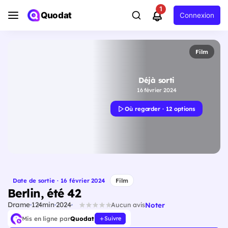
1
Quodat
Connexion
Film
Déjà sorti
16 février 2024
Où regarder · 12 options
Date de sortie · 16 février 2024
Film
Berlin, été 42
Drame
124min
2024
Noter
Aucun avis
Mis en ligne par
Quodat
Suivre