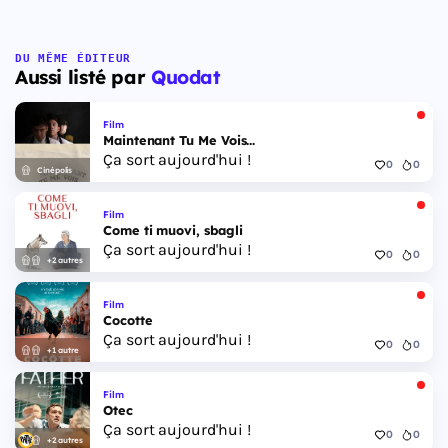
DU MÊME ÉDITEUR
Aussi listé par
Quodat
Film
Maintenant Tu Me Vois...
Ça sort aujourd'hui !
0
0
Cinépolis
Film
Come ti muovi, sbagli
Ça sort aujourd'hui !
0
0
+2 autres
Film
Cocotte
Ça sort aujourd'hui !
0
0
+1 autre
Film
Otec
Ça sort aujourd'hui !
0
0
+2 autres