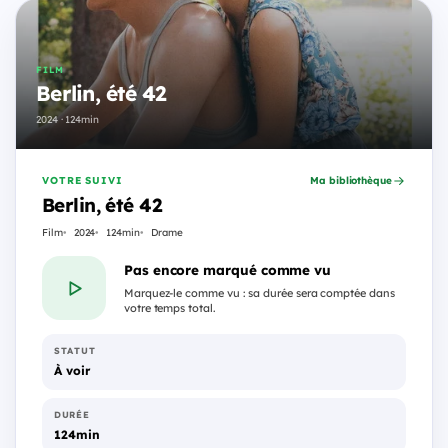
FILM
Berlin, été 42
2024 · 124min
VOTRE SUIVI
Ma bibliothèque
Berlin, été 42
Film
2024
124min
Drame
Pas encore marqué comme vu
Marquez-le comme vu : sa durée sera comptée dans
votre temps total.
STATUT
À voir
DURÉE
124min