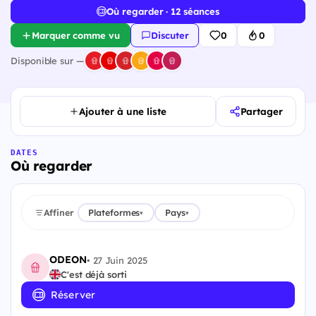
Où regarder · 12 séances
Marquer comme vu
Discuter
0
0
Disponible sur —
Ajouter à une liste
Partager
DATES
Où regarder
Affiner
Plateformes
Pays
▾
▾
ODEON
•
27 Juin 2025
C'est déjà sorti
Réserver