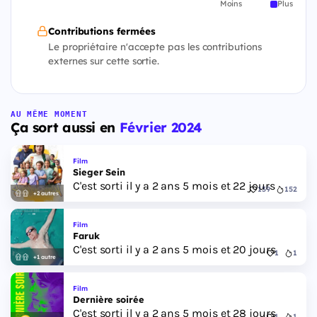
Moins
Plus
Contributions fermées
Le propriétaire n'accepte pas les contributions
externes sur cette sortie.
AU MÊME MOMENT
Ça sort aussi en
Février 2024
Film
Sieger Sein
C'est sorti il y a 2 ans 5 mois et 22 jours
139
152
+2 autres
Film
Faruk
C'est sorti il y a 2 ans 5 mois et 20 jours
1
1
+1 autre
Film
Dernière soirée
C'est sorti il y a 2 ans 5 mois et 28 jours
1
1