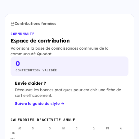
Contributions fermées
COMMUNAUTÉ
Espace de contribution
Valorisons la base de connaissances commune de la
communauté Quodat.
0
CONTRIBUTION VALIDÉE
Envie d'aider ?
Découvre les bonnes pratiques pour enrichir une fiche de
sortie efficacement.
Suivre le guide de style →
CALENDRIER D'ACTIVITÉ ANNUEL
AOÛT
SEPT.
OCT.
NOV.
DÉC.
JANV.
FÉVR.
MARS
A
LUN