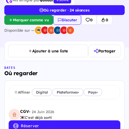
Mis en ligne par
Quodat
Suivre
Où regarder · 24 séances
Marquer comme vu
Discuter
0
0
Disponible sur —
Ajouter à une liste
Partager
DATES
Où regarder
Affiner
Digital
Plateformes
Pays
▾
▾
CGV
•
24 Juin 2026
C'est déjà sorti
Réserver