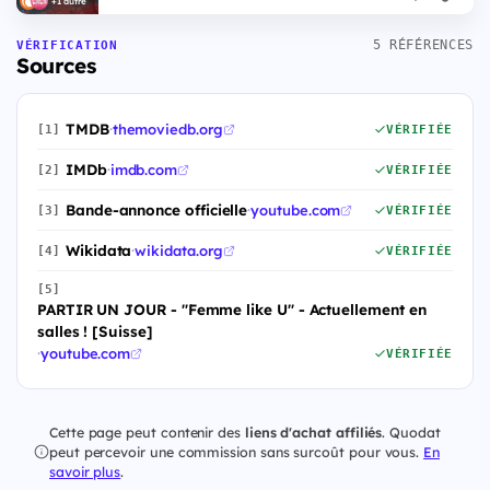
+1 autre
5 RÉFÉRENCES
VÉRIFICATION
Sources
TMDB
·
themoviedb.org
[1]
VÉRIFIÉE
IMDb
·
imdb.com
[2]
VÉRIFIÉE
Bande-annonce officielle
·
youtube.com
[3]
VÉRIFIÉE
Wikidata
·
wikidata.org
[4]
VÉRIFIÉE
[5]
PARTIR UN JOUR - "Femme like U" - Actuellement en
salles ! [Suisse]
·
youtube.com
VÉRIFIÉE
Cette page peut contenir des
liens d'achat affiliés
. Quodat
peut percevoir une commission sans surcoût pour vous.
En
savoir plus
.