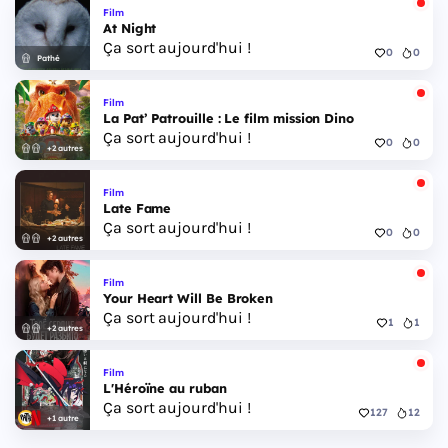
Film
At Night
Ça sort aujourd'hui !
0
0
Pathé
Film
La Pat’ Patrouille : Le film mission Dino
Ça sort aujourd'hui !
0
0
+2 autres
Film
Late Fame
Ça sort aujourd'hui !
0
0
+2 autres
Film
Your Heart Will Be Broken
Ça sort aujourd'hui !
1
1
+2 autres
Film
L'Héroïne au ruban
Ça sort aujourd'hui !
127
12
+1 autre