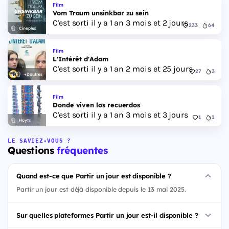
Film
Vom Traum unsinkbar zu sein
C'est sorti il y a 1 an 3 mois et 2 jours
233
64
Cineplex
Film
L'Intérêt d'Adam
C'est sorti il y a 1 an 2 mois et 25 jours
27
3
+2 autres
Film
Donde viven los recuerdos
C'est sorti il y a 1 an 3 mois et 3 jours
1
1
Hoyts
LE SAVIEZ-VOUS ?
Questions
fréquentes
Quand est-ce que Partir un jour est disponible ?
Partir un jour est déjà disponible depuis le 13 mai 2025.
Sur quelles plateformes Partir un jour est-il disponible ?