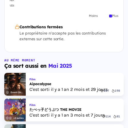
MER
VEN
Moins
Plus
Contributions fermées
Le propriétaire n'accepte pas les contributions
externes sur cette sortie.
AU MÊME MOMENT
Ça sort aussi en
Mai 2025
Film
Aipocalypse
C'est sorti il y a 1 an 2 mois et 29 jours
207
198
Event Cinemas
Film
たべっ子どうぶつ THE MOVIE
C'est sorti il y a 1 an 3 mois et 7 jours
114
81
+2 autres