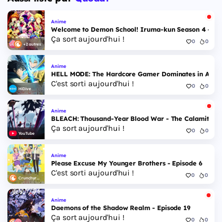
Anime
Welcome to Demon School! Iruma-kun Season 4 - Epi
Ça sort aujourd'hui !
0
0
+2 autres
Anime
HELL MODE: The Hardcore Gamer Dominates in Anothe
C'est sorti aujourd'hui !
0
0
HiDive
Anime
BLEACH: Thousand-Year Blood War - The Calamity - 
Ça sort aujourd'hui !
0
0
YouTube
Anime
Please Excuse My Younger Brothers - Episode 6
C'est sorti aujourd'hui !
0
0
Crunchyroll
Anime
Daemons of the Shadow Realm - Episode 19
Ça sort aujourd'hui !
0
0