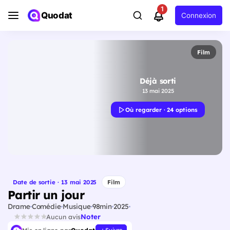
1
Quodat
Connexion
Film
Déjà sorti
13 mai 2025
Où regarder · 24 options
Date de sortie · 13 mai 2025
Film
Partir un jour
Drame
Comédie
Musique
98min
2025
Noter
Aucun avis