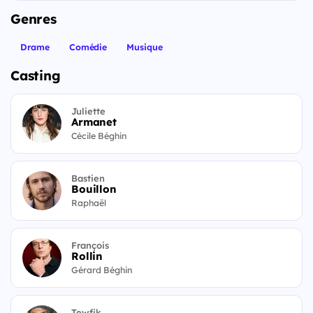
Genres
Drame
Comédie
Musique
Casting
Juliette
Armanet
Cécile Béghin
Bastien
Bouillon
Raphaël
François
Rollin
Gérard Béghin
Tewfik