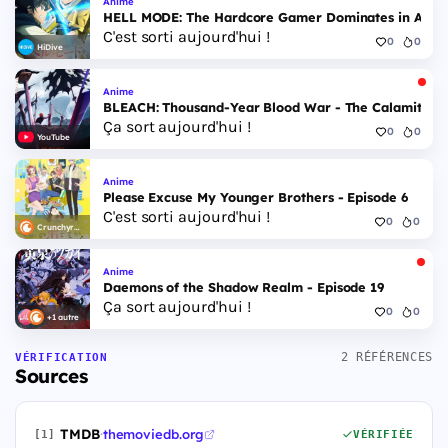
Anime
HELL MODE: The Hardcore Gamer Dominates in Anothe
C'est sorti aujourd'hui !
0
0
HiDive
Anime
BLEACH: Thousand-Year Blood War - The Calamity - 
Ça sort aujourd'hui !
0
0
YouTube
Anime
Please Excuse My Younger Brothers - Episode 6
C'est sorti aujourd'hui !
0
0
Crunchyroll
Anime
Daemons of the Shadow Realm - Episode 19
Ça sort aujourd'hui !
0
0
+1 autre
2 RÉFÉRENCES
VÉRIFICATION
Sources
TMDB
·
themoviedb.org
[1]
VÉRIFIÉE