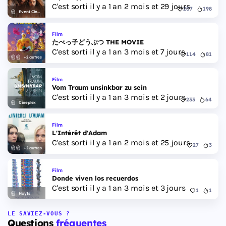
C'est sorti il y a 1 an 2 mois et 29 jours
207
198
Event Cinemas
Film
たべっ子どうぶつ THE MOVIE
C'est sorti il y a 1 an 3 mois et 7 jours
114
81
+2 autres
Film
Vom Traum unsinkbar zu sein
C'est sorti il y a 1 an 3 mois et 2 jours
233
64
Cineplex
Film
L'Intérêt d'Adam
C'est sorti il y a 1 an 2 mois et 25 jours
27
3
+2 autres
Film
Donde viven los recuerdos
C'est sorti il y a 1 an 3 mois et 3 jours
1
1
Hoyts
LE SAVIEZ-VOUS ?
Questions
fréquentes