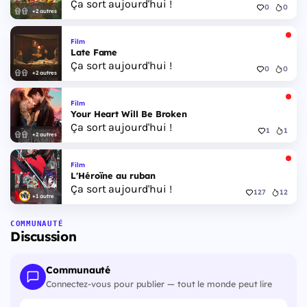
Ça sort aujourd'hui !
0
0
+2 autres
Film
Late Fame
Ça sort aujourd'hui !
0
0
+2 autres
Film
Your Heart Will Be Broken
Ça sort aujourd'hui !
1
1
+2 autres
Film
L'Héroïne au ruban
Ça sort aujourd'hui !
127
12
+1 autre
COMMUNAUTÉ
Discussion
Communauté
Connectez-vous pour publier — tout le monde peut lire