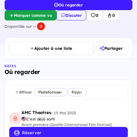
Où regarder
Marquer comme vu
Discuter
0
0
Disponible sur —
Ajouter à une liste
Partager
DATES
Où regarder
Affiner
Plateformes
Pays
▾
▾
AMC Theatres
•
15 Mai 2025
C'est déjà sorti
Avant première (Seattle International Film Festival)
Réserver