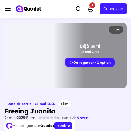
1
Quodat
Connexion
Film
Déjà sorti
15 mai 2025
Où regarder · 1 option
Date de sortie · 15 mai 2025
Film
Freeing Juanita
74min
2025
Film
Noter
Aucun avis
Mis en ligne par
Quodat
Suivre