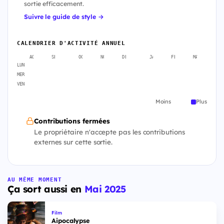
sortie efficacement.
Suivre le guide de style →
CALENDRIER D'ACTIVITÉ ANNUEL
AOÛT
SEPT.
OCT.
NOV.
DÉC.
JANV.
FÉVR.
MARS
A
LUN
MER
VEN
Moins
Plus
Contributions fermées
Le propriétaire n'accepte pas les contributions
externes sur cette sortie.
AU MÊME MOMENT
Ça sort aussi en
Mai 2025
Film
Aipocalypse