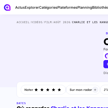
Actus
Bibliothè
Explorer
Catégories
Plateformes
Planning
ACCUEIL
/
VIDÉOS
/
FILM
/
AOÛT 2026
/
CHARLIE ET LES KANG
D
Fa
Di
Noter
Sur mon radar
J'
DATES