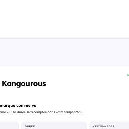
M
es Kangourous
 marqué comme vu
me vu : sa durée sera comptée dans votre temps total.
DURÉE
VISIONNAGES