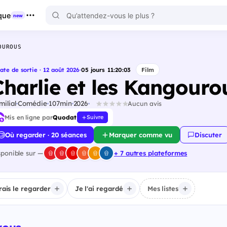
que
new
OUROUS
ate de sortie · 12 août 2026
·
05
jours
11
:
20
:
01
Film
Charlie et les Kangouro
milial
Comédie
107min
2026
Aucun avis
Mis en ligne par
Quodat
Suivre
Où regarder · 20 séances
Marquer comme vu
Discuter
sponible sur —
+ 7 autres plateformes
irais le regarder
Je l'ai regardé
Mes listes