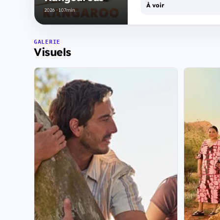
À voir
2026 · 107min
GALERIE
Visuels