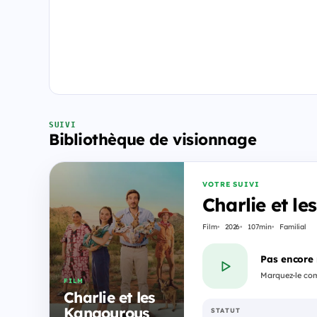
SUIVI
Bibliothèque de visionnage
VOTRE SUIVI
Charlie et l
Film
2026
107min
Familial
Pas encore
Marquez-le com
FILM
Charlie et les
Kangourous
STATUT