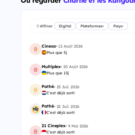
Où regarder
Charlie et les Kangou
Affiner
Digital
Plateformes
Pays
▾
▾
Cinesa
•
12 Août 2026
Plus que 5j
Multiplex
•
20 Août 2026
Plus que 13j
Pathé
•
23 Juil. 2026
C'est déjà sorti
Pathé
•
22 Juil. 2026
C'est déjà sorti
21 Cineplex
•
9 Mai 2026
C'est déjà sorti