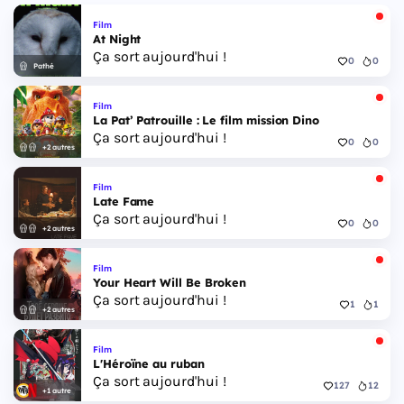
Film
At Night
Ça sort aujourd'hui !
0
0
Pathé
Film
La Pat’ Patrouille : Le film mission Dino
Ça sort aujourd'hui !
0
0
+2 autres
Film
Late Fame
Ça sort aujourd'hui !
0
0
+2 autres
Film
Your Heart Will Be Broken
Ça sort aujourd'hui !
1
1
+2 autres
Film
L'Héroïne au ruban
Ça sort aujourd'hui !
127
12
+1 autre