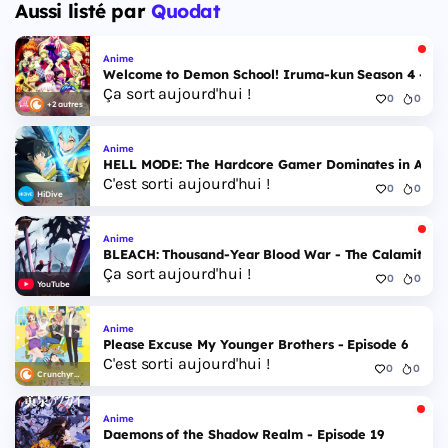
Aussi listé par
Quodat
Anime
Welcome to Demon School! Iruma-kun Season 4 - Epi
Ça sort aujourd'hui !
0
0
+2 autres
Anime
HELL MODE: The Hardcore Gamer Dominates in Anothe
C'est sorti aujourd'hui !
0
0
HiDive
Anime
BLEACH: Thousand-Year Blood War - The Calamity - 
Ça sort aujourd'hui !
0
0
YouTube
Anime
Please Excuse My Younger Brothers - Episode 6
C'est sorti aujourd'hui !
0
0
Crunchyroll
Anime
Daemons of the Shadow Realm - Episode 19