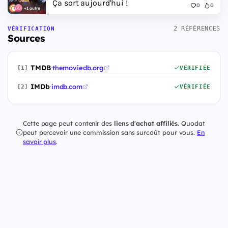
Ça sort aujourd'hui !
0
0
+1 autre
2 RÉFÉRENCES
VÉRIFICATION
Sources
TMDB
·
themoviedb.org
[1]
VÉRIFIÉE
IMDb
·
imdb.com
[2]
VÉRIFIÉE
Cette page peut contenir des
liens d'achat affiliés
. Quodat
peut percevoir une commission sans surcoût pour vous.
En
savoir plus
.