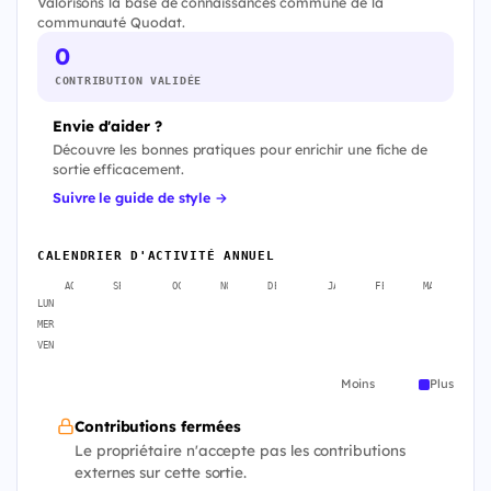
Valorisons la base de connaissances commune de la
communauté Quodat.
0
CONTRIBUTION VALIDÉE
Envie d'aider ?
Découvre les bonnes pratiques pour enrichir une fiche de
sortie efficacement.
Suivre le guide de style →
CALENDRIER D'ACTIVITÉ ANNUEL
AOÛT
SEPT.
OCT.
NOV.
DÉC.
JANV.
FÉVR.
MARS
A
LUN
MER
VEN
Moins
Plus
Contributions fermées
Le propriétaire n'accepte pas les contributions
externes sur cette sortie.