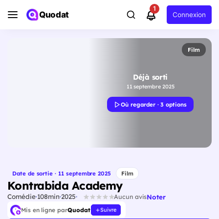
1
Quodat
Connexion
Film
Déjà sorti
11 septembre 2025
Où regarder · 3 options
Date de sortie · 11 septembre 2025
Film
Kontrabida Academy
Comédie
108min
2025
Noter
Aucun avis
Mis en ligne par
Quodat
Suivre