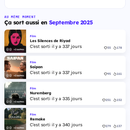
AU MÊME MOMENT
Ça sort aussi en
Septembre 2025
Film
Les Silences de Riyad
C'est sorti il y a 337 jours
35
178
+2 autres
Film
Saipan
C'est sorti il y a 337 jours
95
161
+2 autres
Film
Nuremberg
C'est sorti il y a 335 jours
251
152
+2 autres
Film
Remake
C'est sorti il y a 340 jours
279
137
+2 autres