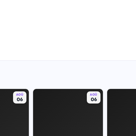
AOÛ
AOÛ
06
06