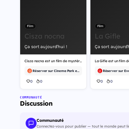
Film
Film
Cisza nocna
La Gifle
Ça sort aujourd'hui !
Ça sort aujourd'h
Cisza nocna est un film de mystère.
La Gifle est un film 
Réserver sur Cinema Park et 5 autres
0
0
0
0
COMMUNAUTÉ
Discussion
Communauté
Connectez-vous pour publier — tout le monde peut li