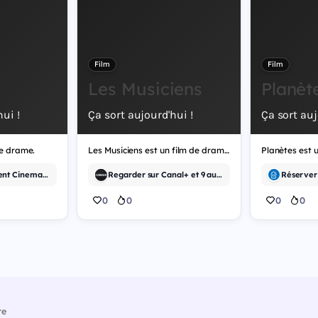
Film
Film
Les Musiciens
Planèt
ui !
Ça sort aujourd'hui !
Ça sort auj
de drame.
Les Musiciens est un film de drame.
Planètes est u
Réserver sur Event Cinemas et 15 autres
Regarder sur Canal+ et 9 autres
0
0
0
0
re