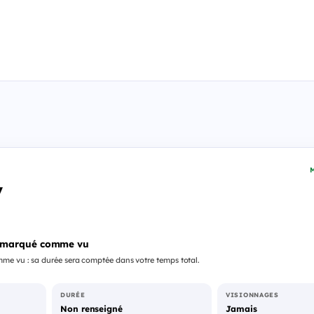
M
y
 marqué comme vu
me vu : sa durée sera comptée dans votre temps total.
DURÉE
VISIONNAGES
Non renseigné
Jamais