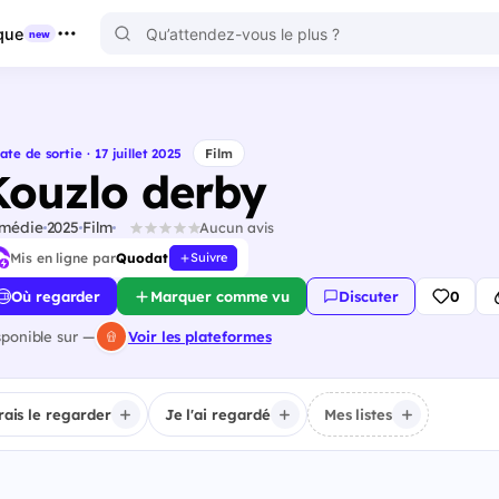
que
new
ate de sortie · 17 juillet 2025
Film
Kouzlo derby
médie
2025
Film
Aucun avis
Mis en ligne par
Quodat
Suivre
Où regarder
Marquer comme vu
Discuter
0
sponible sur —
Voir les plateformes
irais le regarder
Je l'ai regardé
Mes listes