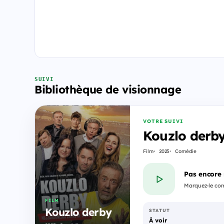
SUIVI
Bibliothèque de visionnage
VOTRE SUIVI
Kouzlo derb
Film
2025
Comédie
Pas encore
Marquez-le com
FILM
Kouzlo derby
STATUT
À voir