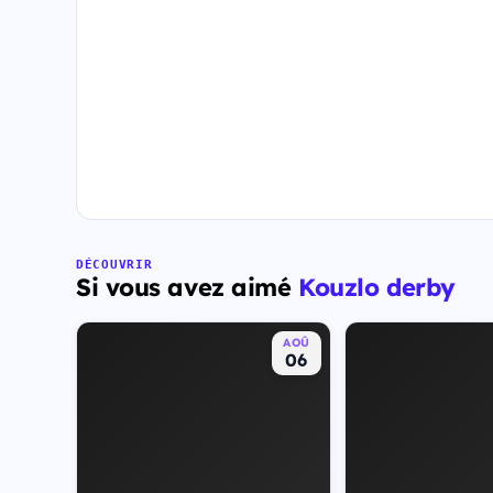
DÉCOUVRIR
Si vous avez aimé
Kouzlo derby
AOÛ
06