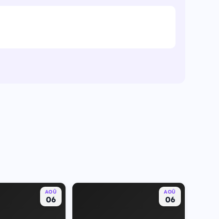
AOÛ
AOÛ
06
06