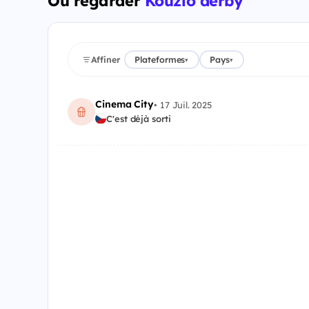
Où regarder
Kouzlo derby
Affiner
Plateformes
Pays
▾
▾
Cinema City
•
17 Juil. 2025
C'est déjà sorti