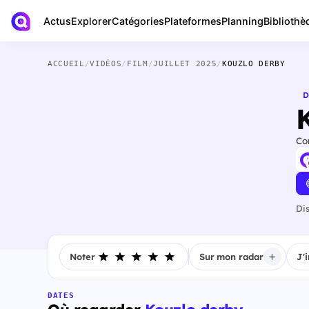
Actus
Bibliothè
Explorer
Catégories
Plateformes
Planning
ACCUEIL
/
VIDÉOS
/
FILM
/
JUILLET 2025
/
KOUZLO DERBY
D
Co
Di
Noter
Sur mon radar
J'
DATES