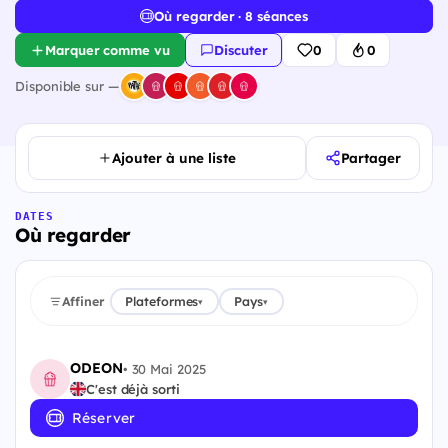
Où regarder · 8 séances
Marquer comme vu
Discuter
0
0
Disponible sur —
Ajouter à une liste
Partager
DATES
Où regarder
Affiner
Plateformes
Pays
▾
▾
ODEON
•
30 Mai 2025
C'est déjà sorti
Réserver