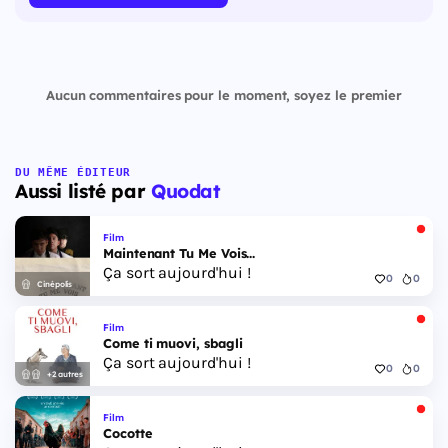
Aucun commentaires pour le moment, soyez le premier
DU MÊME ÉDITEUR
Aussi listé par
Quodat
Film
Maintenant Tu Me Vois...
Ça sort aujourd'hui !
0
0
Cinépolis
Film
Come ti muovi, sbagli
Ça sort aujourd'hui !
0
0
+2 autres
Film
Cocotte