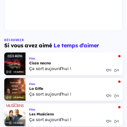
DÉCOUVRIR
Si vous avez aimé
Le temps d’aimer
Film
Cisza nocna
Ça sort aujourd'hui !
0
0
+2 autres
Film
La Gifle
Ça sort aujourd'hui !
0
0
+2 autres
Film
Les Musiciens
Ça sort aujourd'hui !
0
0
+2 autres