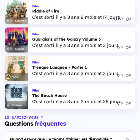
Film
Riddle of Fire
C'est sorti il y a 3 ans 2 mois et 17 jours
197
3
+2 autres
Film
Guardians of the Galaxy Volume 3
C'est sorti il y a 3 ans 3 mois et 3 jours
0
0
+1 autre
Film
Trenque Lauquen - Partie 1
C'est sorti il y a 3 ans 3 mois et 3 jours
0
0
Pathé
Film
The Beach House
C'est sorti il y a 3 ans 2 mois et 25 jours
0
0
Finnkino
LE SAVIEZ-VOUS ?
Questions
fréquentes
Quand est-ce que Le temps d’aimer est disponible ?