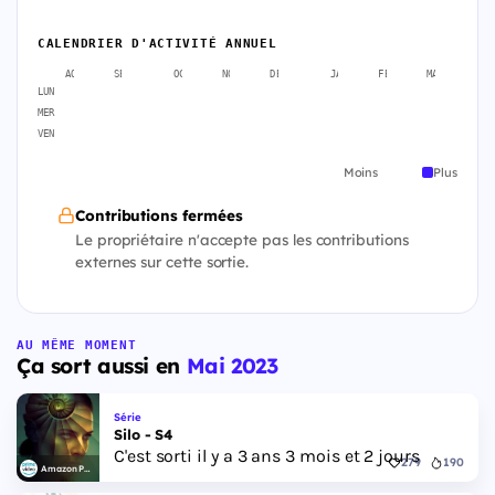
CALENDRIER D'ACTIVITÉ ANNUEL
AOÛT
SEPT.
OCT.
NOV.
DÉC.
JANV.
FÉVR.
MARS
A
LUN
MER
VEN
Moins
Plus
Contributions fermées
Le propriétaire n'accepte pas les contributions
externes sur cette sortie.
AU MÊME MOMENT
Ça sort aussi en
Mai 2023
Série
Silo - S4
C'est sorti il y a 3 ans 3 mois et 2 jours
279
190
Amazon Prime Video