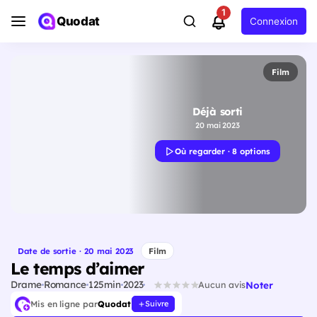
1
Quodat
Connexion
Film
Déjà sorti
20 mai 2023
Où regarder · 8 options
Date de sortie · 20 mai 2023
Film
Le temps d’aimer
Drame
Romance
125min
2023
Noter
Aucun avis
Mis en ligne par
Quodat
Suivre