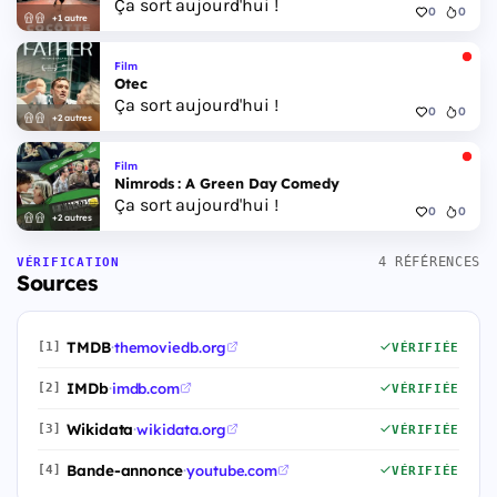
Ça sort aujourd'hui !
0
0
+1 autre
Film
Otec
Ça sort aujourd'hui !
0
0
+2 autres
Film
Nimrods : A Green Day Comedy
Ça sort aujourd'hui !
0
0
+2 autres
4 RÉFÉRENCES
VÉRIFICATION
Sources
TMDB
·
themoviedb.org
[1]
VÉRIFIÉE
IMDb
·
imdb.com
[2]
VÉRIFIÉE
Wikidata
·
wikidata.org
[3]
VÉRIFIÉE
Bande-annonce
·
youtube.com
[4]
VÉRIFIÉE