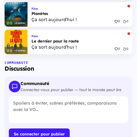
Film
Planètes
Ça sort aujourd'hui !
0
0
+2 autres
Film
Le dernier pour la route
Ça sort aujourd'hui !
0
0
+2 autres
COMMUNAUTÉ
Discussion
Communauté
Connectez-vous pour publier — tout le monde peut lire
Se connecter pour publier