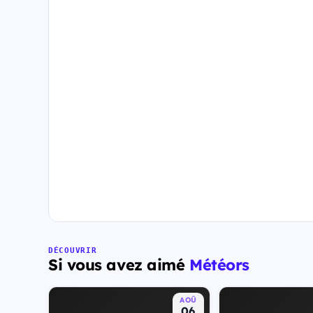
DÉCOUVRIR
Si vous avez aimé
Météors
AOÛ
06