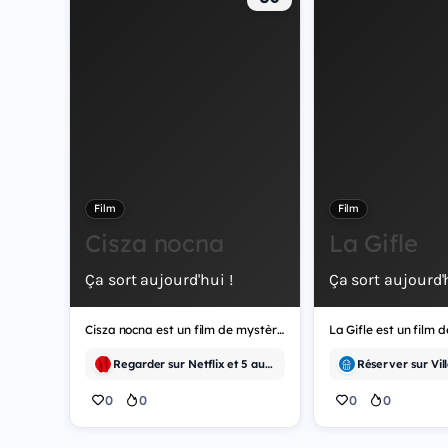
Film
Film
Cisza nocna
La Gifle
Ça sort aujourd'hui !
Ça sort aujourd'h
Cisza nocna est un film de mystère.
La Gifle est un film 
Regarder sur Netflix et 5 autres
0
0
0
0