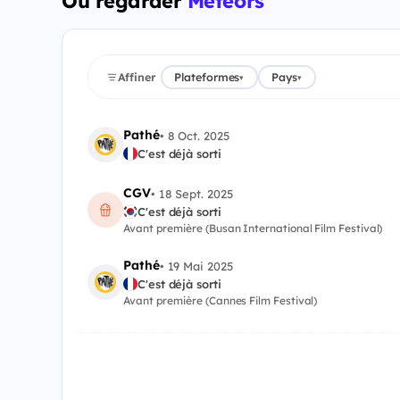
Où regarder
Météors
Affiner
Plateformes
Pays
▾
▾
Pathé
•
8 Oct. 2025
C'est déjà sorti
CGV
•
18 Sept. 2025
C'est déjà sorti
Avant première (Busan International Film Festival)
Pathé
•
19 Mai 2025
C'est déjà sorti
Avant première (Cannes Film Festival)