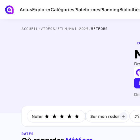
Actus
Bibliothè
Explorer
Catégories
Plateformes
Planning
ACCUEIL
/
VIDÉOS
/
FILM
/
MAI 2025
/
MÉTÉORS
D
Dr
Di
Noter
Sur mon radar
J'
DATES