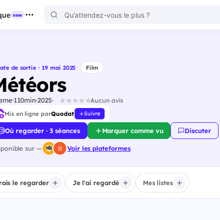
que
new
ate de sortie · 19 mai 2025
Film
Météors
ame
110min
2025
Aucun avis
Mis en ligne par
Quodat
Suivre
Où regarder · 3 séances
Marquer comme vu
Discuter
sponible sur —
Voir les plateformes
irais le regarder
Je l'ai regardé
Mes listes