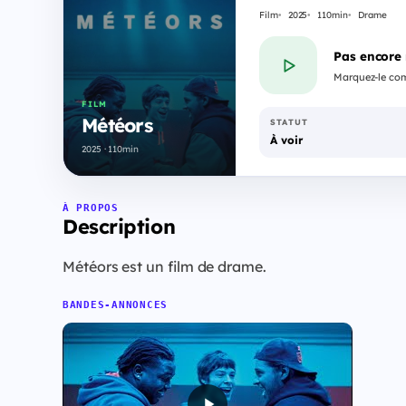
Film
2025
110min
Drame
Pas encore
Marquez-le com
FILM
Météors
STATUT
À voir
2025 · 110min
À PROPOS
Description
Météors est un film de drame.
BANDES-ANNONCES