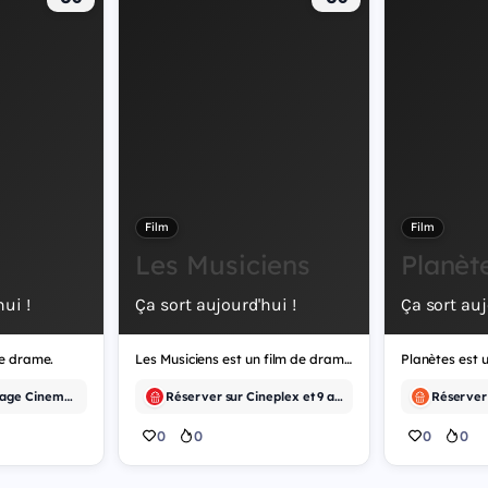
Film
Film
Les Musiciens
Planèt
ui !
Ça sort aujourd'hui !
Ça sort auj
de drame.
Les Musiciens est un film de drame.
Planètes est u
Réserver sur Village Cinemas et 15 autres
Réserver sur Cineplex et 9 autres
0
0
0
0