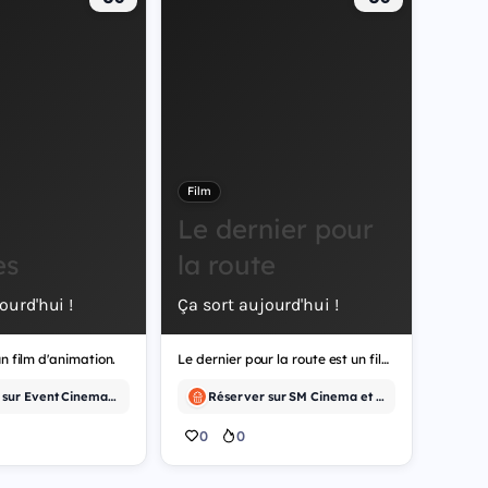
Film
Le dernier pour
es
la route
ourd'hui !
Ça sort aujourd'hui !
n film d'animation.
Le dernier pour la route est un film de comédie.
Réserver sur Event Cinemas et 12 autres
Réserver sur SM Cinema et 12 autres
0
0