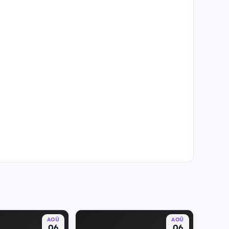
AOÛ
AOÛ
06
06