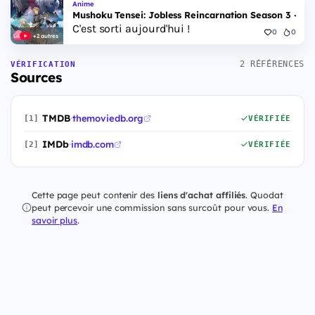
Anime
Mushoku Tensei: Jobless Reincarnation Season 3 - Epi
C'est sorti aujourd'hui !
0
0
+2 autres
2 RÉFÉRENCES
VÉRIFICATION
Sources
TMDB
·
themoviedb.org
[1]
VÉRIFIÉE
IMDb
·
imdb.com
[2]
VÉRIFIÉE
Cette page peut contenir des
liens d'achat affiliés
. Quodat
peut percevoir une commission sans surcoût pour vous.
En
savoir plus
.