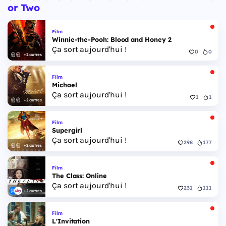
or Two
Film
Winnie-the-Pooh: Blood and Honey 2
Ça sort aujourd'hui !
0
0
+2 autres
Film
Michael
Ça sort aujourd'hui !
1
1
+2 autres
Film
Supergirl
Ça sort aujourd'hui !
298
177
+2 autres
Film
The Class: Online
Ça sort aujourd'hui !
231
111
+2 autres
Film
L'Invitation