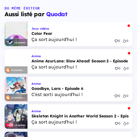
DU MÊME ÉDITEUR
Aussi listé par
Quodat
Jeux vidéos
Color Fear
Ça sort aujourd'hui !
0
0
+2 autres
Anime
Anime AzurLane: Slow Ahead! Season 2 - Episode 6
Ça sort aujourd'hui !
0
0
Crunchyroll
Anime
Goodbye, Lara - Episode 6
C'est sorti aujourd'hui !
0
0
Crunchyroll
Anime
Skeleton Knight in Another World Season 2 - Episode 
Ça sort aujourd'hui !
0
0
+2 autres