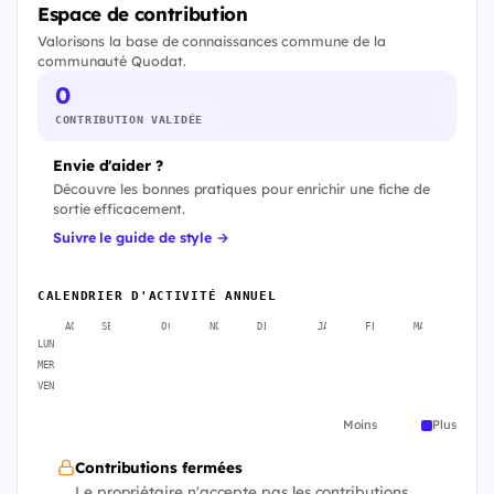
Espace de contribution
Valorisons la base de connaissances commune de la
communauté Quodat.
0
CONTRIBUTION VALIDÉE
Envie d'aider ?
Découvre les bonnes pratiques pour enrichir une fiche de
sortie efficacement.
Suivre le guide de style →
CALENDRIER D'ACTIVITÉ ANNUEL
AOÛT
SEPT.
OCT.
NOV.
DÉC.
JANV.
FÉVR.
MARS
AVR
LUN
MER
VEN
Moins
Plus
Contributions fermées
Le propriétaire n'accepte pas les contributions