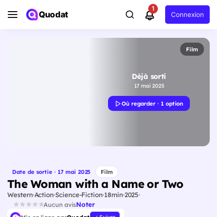
1
Quodat
Connexion
Film
Déjà sorti
17 mai 2025
Où regarder · 1 option
Date de sortie · 17 mai 2025
Film
The Woman with a Name or Two
Western
Action
Science-Fiction
18min
2025
Noter
Aucun avis