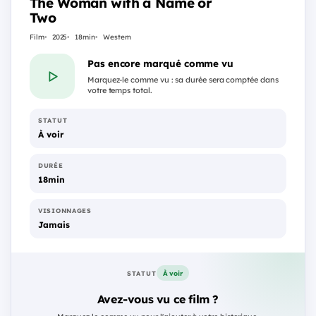
The Woman with a Name or
Two
Film
2025
18min
Western
Pas encore marqué comme vu
Marquez-le comme vu : sa durée sera comptée dans
votre temps total.
STATUT
À voir
DURÉE
18min
VISIONNAGES
Jamais
À voir
STATUT
Avez-vous vu ce film ?