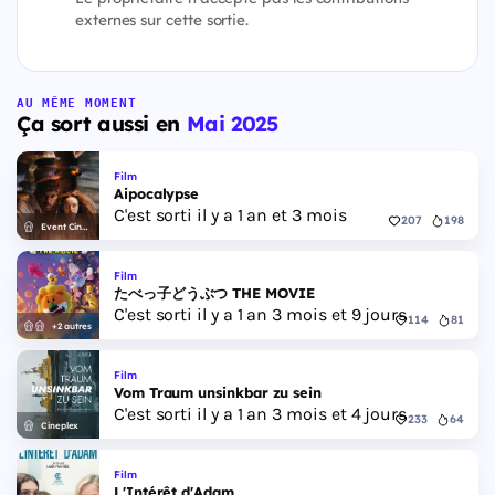
externes sur cette sortie.
AU MÊME MOMENT
Ça sort aussi en
Mai 2025
Film
Aipocalypse
C'est sorti il y a 1 an et 3 mois
207
198
Event Cinemas
Film
たべっ子どうぶつ THE MOVIE
C'est sorti il y a 1 an 3 mois et 9 jours
114
81
+2 autres
Film
Vom Traum unsinkbar zu sein
C'est sorti il y a 1 an 3 mois et 4 jours
233
64
Cineplex
Film
L'Intérêt d'Adam