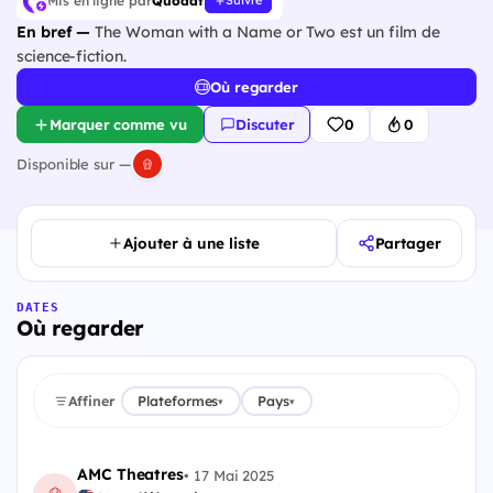
Mis en ligne par
Quodat
Suivre
En bref —
The Woman with a Name or Two est un film de
science-fiction.
Où regarder
Marquer comme vu
Discuter
0
0
Disponible sur —
Ajouter à une liste
Partager
DATES
Où regarder
Affiner
Plateformes
Pays
▾
▾
AMC Theatres
•
17 Mai 2025