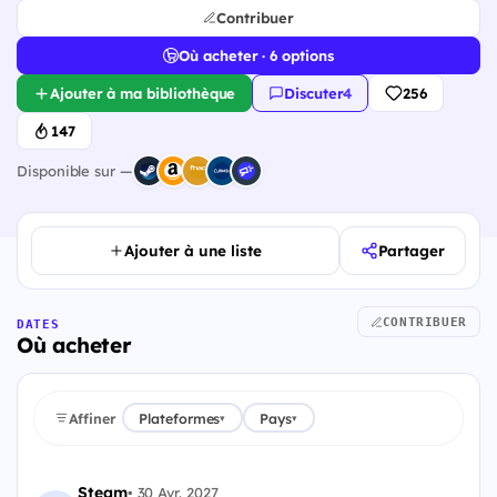
Contribuer
Où acheter · 6 options
Ajouter à ma bibliothèque
Discuter
·
4
256
147
Disponible sur —
Ajouter à une liste
Partager
CONTRIBUER
DATES
Où acheter
Affiner
Plateformes
Pays
▾
▾
Steam
•
30 Avr. 2027