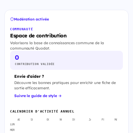
Modération activée
COMMUNAUTÉ
Espace de contribution
Valorisons la base de connaissances commune de la
communauté Quodat.
0
CONTRIBUTION VALIDÉE
Envie d'aider ?
Découvre les bonnes pratiques pour enrichir une fiche de
sortie efficacement.
Suivre le guide de style →
CALENDRIER D'ACTIVITÉ ANNUEL
AOÛT
SEPT.
OCT.
NOV.
DÉC.
JANV.
FÉVR.
MARS
A
LUN
MER