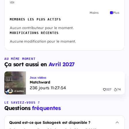
VEN
Moins
Plus
MEMBRES LES PLUS ACTIFS
Aucun contributeur pour le moment.
MODIFICATIONS RÉCENTES
Aucune modification pour le moment.
AU MÊME MOMENT
Ça sort aussi en
Avril 2027
Jeux vidéos
Matchward
236
jours
11
:
27
:
53
227
74
+2 autres
LE SAVIEZ-VOUS ?
Questions
fréquentes
Quand est-ce que Sokogeek est disponible ?