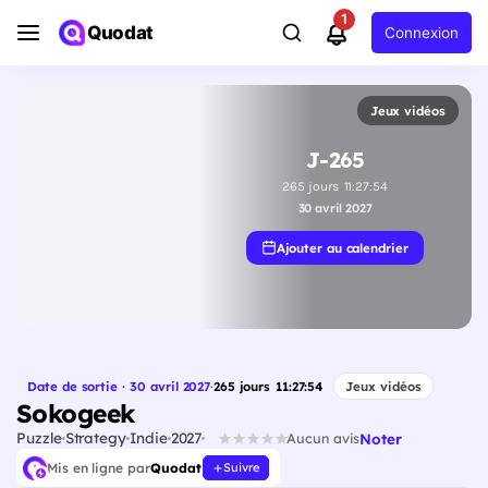
1
Quodat
Connexion
Jeux vidéos
J-265
265
jours
11
:
27
:
53
30 avril 2027
Ajouter au calendrier
Date de sortie · 30 avril 2027
·
265
jours
11
:
27
:
53
Jeux vidéos
Sokogeek
Puzzle
Strategy
Indie
2027
Noter
Aucun avis
Mis en ligne par
Quodat
Suivre