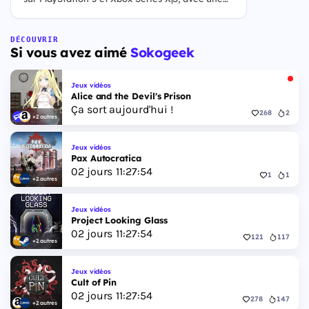
ouverture des précommandes le 25 juin 2026. Le
jeu se déroule à Leonida, État fictif inspiré de la
Floride, et sa ville Vice City. Il met en scène
DÉCOUVRIR
Si vous avez aimé
Sokogeek
pour la première fois un duo de protagonistes
jouables, Jason et Lucia, cette dernière étant la
première héroïne jouable d'un GTA principal.
Jeux vidéos
Alice and the Devil's Prison
Ça sort aujourd'hui !
268
2
+2 autres
Jeux vidéos
Pax Autocratica
02
jours
11
:
27
:
53
1
1
+2 autres
Jeux vidéos
Project Looking Glass
02
jours
11
:
27
:
53
121
117
+2 autres
Jeux vidéos
Cult of Pin
02
jours
11
:
27
:
53
278
147
+2 autres