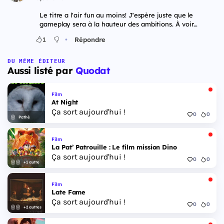
Le titre a l'air fun au moins! J'espère juste que le
gameplay sera à la hauteur des ambitions. À voir...
•
1
Répondre
DU MÊME ÉDITEUR
Aussi listé par
Quodat
Film
At Night
Ça sort aujourd'hui !
0
0
Pathé
Film
La Pat’ Patrouille : Le film mission Dino
Ça sort aujourd'hui !
0
0
+1 autre
Film
Late Fame
Ça sort aujourd'hui !
0
0
+2 autres