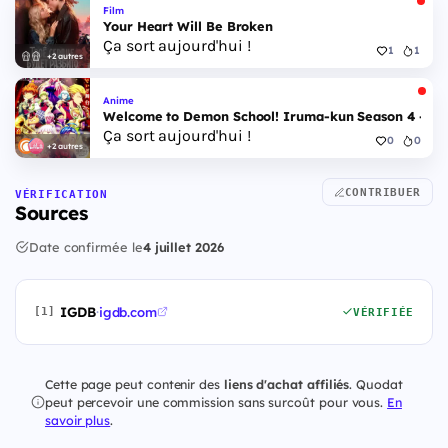
Film
Your Heart Will Be Broken
Ça sort aujourd'hui !
1
1
+2 autres
Anime
Welcome to Demon School! Iruma-kun Season 4 - Epi
Ça sort aujourd'hui !
0
0
+2 autres
CONTRIBUER
VÉRIFICATION
Sources
Date confirmée le
4 juillet 2026
IGDB
·
igdb.com
[1]
VÉRIFIÉE
Cette page peut contenir des
liens d'achat affiliés
. Quodat
peut percevoir une commission sans surcoût pour vous.
En
savoir plus
.