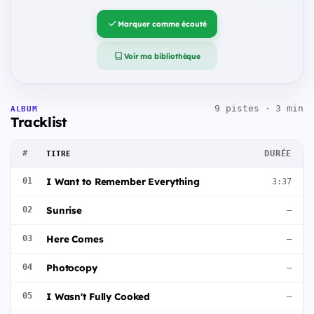
Marquer comme écouté
Voir ma bibliothèque
9 pistes · 3 min
ALBUM
Tracklist
#
DURÉE
TITRE
I Want to Remember Everything
01
3:37
Sunrise
02
—
Here Comes
03
—
Photocopy
04
—
I Wasn't Fully Cooked
05
—