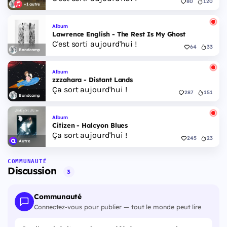
80
120
+1 autre
Album
Lawrence English - The Rest Is My Ghost
C'est sorti aujourd'hui !
64
33
Bandcamp
Album
zzzahara - Distant Lands
Ça sort aujourd'hui !
287
151
Bandcamp
Album
Citizen - Halcyon Blues
Ça sort aujourd'hui !
245
23
Autre
COMMUNAUTÉ
Discussion
3
Communauté
Connectez-vous pour publier — tout le monde peut lire