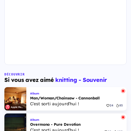
DÉCOUVRIR
Si vous avez aimé
knitting - Souvenir
Album
Man/Woman/Chainsaw - Cannonball
C'est sorti aujourd'hui !
24
85
Apple Music
Album
Overmono - Pure Devotion
C'est sorti aujourd'hui !