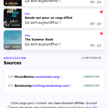
Ça sort aujourd'hui !
0
0
PVR Cinemas
Film
Bande-son pour un coup d'État
Ça sort aujourd'hui !
0
0
+2 autres
Film
The Summer Book
Ça sort aujourd'hui !
0
0
+2 autres
CONTRIBUER
VÉRIFICATION
Sources
MusicBrainz
·
musicbrainz.org
[1]
VÉRIFIÉE
Bandcamp
·
knitting.bandcamp.com
[2]
VÉRIFIÉE
Cette page peut contenir des
liens d'achat affiliés
. Quodat
peut percevoir une commission sans surcoût pour vous.
En