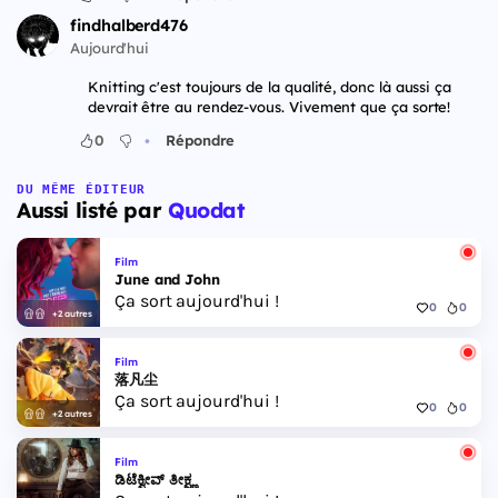
findhalberd476
Aujourd'hui
Knitting c'est toujours de la qualité, donc là aussi ça
devrait être au rendez-vous. Vivement que ça sorte!
•
0
Répondre
DU MÊME ÉDITEUR
Aussi listé par
Quodat
Film
June and John
Ça sort aujourd'hui !
0
0
+2 autres
Film
落凡尘
Ça sort aujourd'hui !
0
0
+2 autres
Film
ಡಿಟೆಕ್ವೀವ್ ತೀಕ್ಷ್ಣ