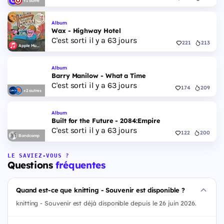
+1 autre
Album
Wax - Highway Hotel
C'est sorti il y a 63 jours
221
213
Apple Music
Album
Barry Manilow - What a Time
C'est sorti il y a 63 jours
174
209
+2 autres
Album
Built for the Future - 2084:Empire
C'est sorti il y a 63 jours
122
200
Bandcamp
LE SAVIEZ-VOUS ?
Questions
fréquentes
Quand est-ce que knitting - Souvenir est disponible ?
knitting - Souvenir est déjà disponible depuis le 26 juin 2026.