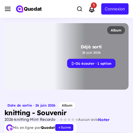
1
Quodat
Connexion
Album
Déjà sorti
26 juin 2026
Où écouter · 1 option
Date de sortie · 26 juin 2026
Album
knitting - Souvenir
2026
knitting
Mint Records
Noter
Aucun avis
Mis en ligne par
Quodat
Suivre