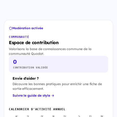
Modération activée
COMMUNAUTÉ
Espace de contribution
Valorisons la base de connaissances commune de la
communauté Quodat.
0
CONTRIBUTION VALIDÉE
Envie d'aider ?
Découvre les bonnes pratiques pour enrichir une fiche de
sortie efficacement.
Suivre le guide de style →
CALENDRIER D'ACTIVITÉ ANNUEL
AOÛT
SEPT.
OCT.
NOV.
DÉC.
JANV.
FÉVR.
MARS
A