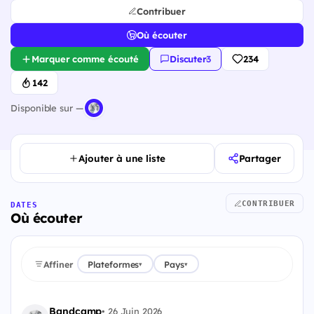
Contribuer
Où écouter
Marquer comme écouté
Discuter
·
3
234
142
Disponible sur —
Ajouter à une liste
Partager
CONTRIBUER
DATES
Où écouter
Affiner
Plateformes
Pays
▾
▾
Bandcamp
•
26 Juin 2026