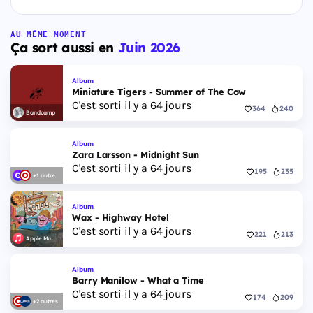
AU MÊME MOMENT
Ça sort aussi en
Juin 2026
Album
Miniature Tigers - Summer of The Cow
C'est sorti il y a 64 jours
364
240
Bandcamp
Album
Zara Larsson - Midnight Sun
C'est sorti il y a 64 jours
195
235
+1 autre
Album
Wax - Highway Hotel
C'est sorti il y a 64 jours
221
213
Apple Music
Album
Barry Manilow - What a Time
C'est sorti il y a 64 jours
174
209
+2 autres