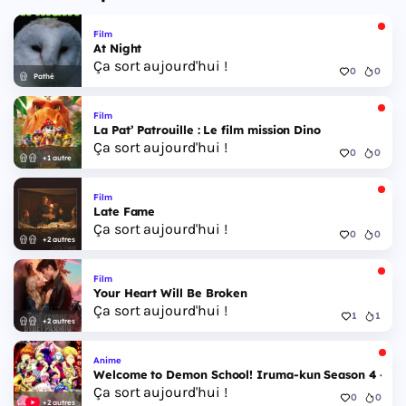
Film
At Night
Ça sort aujourd'hui !
0
0
Pathé
Film
La Pat’ Patrouille : Le film mission Dino
Ça sort aujourd'hui !
0
0
+1 autre
Film
Late Fame
Ça sort aujourd'hui !
0
0
+2 autres
Film
Your Heart Will Be Broken
Ça sort aujourd'hui !
1
1
+2 autres
Anime
Welcome to Demon School! Iruma-kun Season 4 - Epi
Ça sort aujourd'hui !
0
0
+2 autres