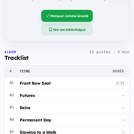
Marquer comme écouté
Voir ma bibliothèque
11 pistes · 5 min
ALBUM
Tracklist
#
DURÉE
TITRE
Front Row Seat
01
2:37
Futures
02
—
Reins
03
—
Permanent Day
04
—
Slowing to a Walk
05
—