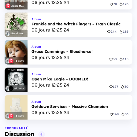
06
jours
12
:
25
:
23
78
126
Apple Music
Album
Frankie and the Witch Fingers - Trash Classic
06
jours
12
:
25
:
23
244
186
Bandcamp
Album
Grace Cummings - Bloodhorse!
06
jours
12
:
25
:
23
30
115
+1 autre
Album
Open Mike Eagle - DOOMED!
06
jours
12
:
25
:
23
177
30
+1 autre
Album
Getdown Services - Massive Champion
06
jours
12
:
25
:
23
168
53
+1 autre
COMMUNAUTÉ
Discussion
4