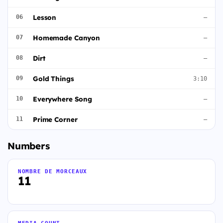
Lesson
06
—
Homemade Canyon
07
—
Dirt
08
—
Gold Things
09
3:10
Everywhere Song
10
—
Prime Corner
11
—
Numbers
NOMBRE DE MORCEAUX
11
MEDIA COUNT