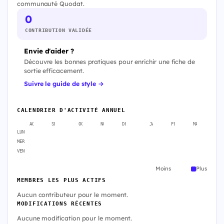
communauté Quodat.
0
CONTRIBUTION VALIDÉE
Envie d'aider ?
Découvre les bonnes pratiques pour enrichir une fiche de
sortie efficacement.
Suivre le guide de style →
CALENDRIER D'ACTIVITÉ ANNUEL
AOÛT
SEPT.
OCT.
NOV.
DÉC.
JANV.
FÉVR.
MARS
A
LUN
MER
VEN
Moins
Plus
MEMBRES LES PLUS ACTIFS
Aucun contributeur pour le moment.
MODIFICATIONS RÉCENTES
Aucune modification pour le moment.