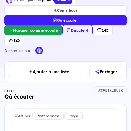
Mis en ligne par
Quodat
Suivre
Contribuer
Où écouter
Marquer comme écouté
Discuter
·
4
143
123
Disponible sur —
Ajouter à une liste
Partager
CONTRIBUER
DATES
Où écouter
Affiner
Plateformes
Pays
▾
▾