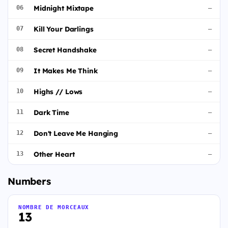
Midnight Mixtape
06
—
Kill Your Darlings
07
—
Secret Handshake
08
—
It Makes Me Think
09
—
Highs // Lows
10
—
Dark Time
11
—
Don't Leave Me Hanging
12
—
Other Heart
13
—
Numbers
NOMBRE DE MORCEAUX
13