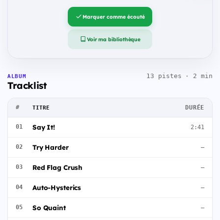
Marquer comme écouté
Voir ma bibliothèque
13 pistes · 2 min
ALBUM
Tracklist
#
DURÉE
TITRE
Say It!
01
2:41
Try Harder
02
—
Red Flag Crush
03
—
Auto-Hysterics
04
—
So Quaint
05
—