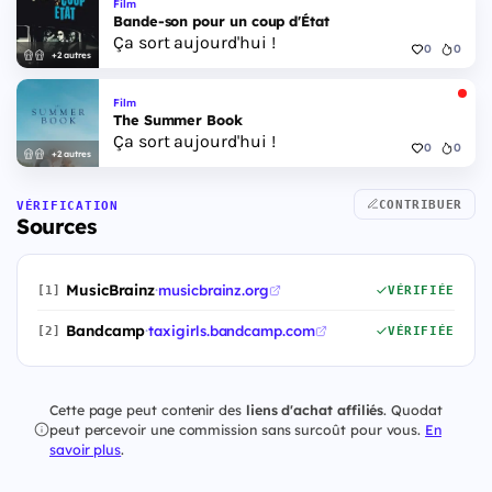
Film
Bande-son pour un coup d'État
Ça sort aujourd'hui !
0
0
+2 autres
Film
The Summer Book
Ça sort aujourd'hui !
0
0
+2 autres
CONTRIBUER
VÉRIFICATION
Sources
MusicBrainz
·
musicbrainz.org
[1]
VÉRIFIÉE
Bandcamp
·
taxigirls.bandcamp.com
[2]
VÉRIFIÉE
Cette page peut contenir des
liens d'achat affiliés
. Quodat
peut percevoir une commission sans surcoût pour vous.
En
savoir plus
.