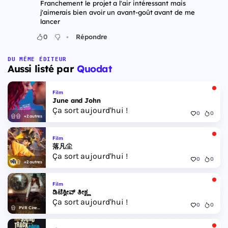
Franchement le projet a l'air intéressant mais
j'aimerais bien avoir un avant-goût avant de me
lancer
•
0
Répondre
DU MÊME ÉDITEUR
Aussi listé par
Quodat
Film
June and John
Ça sort aujourd'hui !
0
0
+2 autres
Film
落凡尘
Ça sort aujourd'hui !
0
0
+2 autres
Film
ಡಿಟೆಕ್ವೀವ್ ತೀಕ್ಷ್ಣ
Ça sort aujourd'hui !
0
0
PVR Cinemas