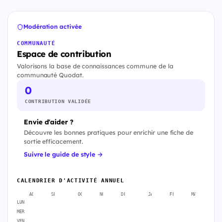
Modération activée
COMMUNAUTÉ
Espace de contribution
Valorisons la base de connaissances commune de la
communauté Quodat.
0
CONTRIBUTION VALIDÉE
Envie d'aider ?
Découvre les bonnes pratiques pour enrichir une fiche de
sortie efficacement.
Suivre le guide de style →
CALENDRIER D'ACTIVITÉ ANNUEL
AOÛT
SEPT.
OCT.
NOV.
DÉC.
JANV.
FÉVR.
MARS
A
LUN
MER
VEN