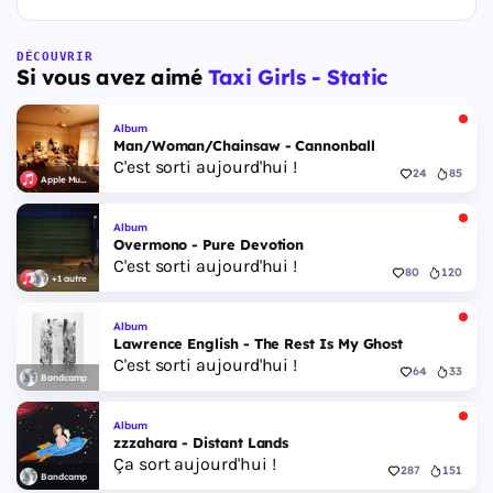
DÉCOUVRIR
Si vous avez aimé
Taxi Girls - Static
Album
Man/Woman/Chainsaw - Cannonball
C'est sorti aujourd'hui !
24
85
Apple Music
Album
Overmono - Pure Devotion
C'est sorti aujourd'hui !
80
120
+1 autre
Album
Lawrence English - The Rest Is My Ghost
C'est sorti aujourd'hui !
64
33
Bandcamp
Album
zzzahara - Distant Lands
Ça sort aujourd'hui !
287
151
Bandcamp