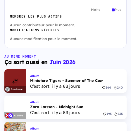
Moins
Plus
MEMBRES LES PLUS ACTIFS
Aucun contributeur pour le moment.
MODIFICATIONS RÉCENTES
Aucune modification pour le moment.
AU MÊME MOMENT
Ça sort aussi en
Juin 2026
Album
Miniature Tigers - Summer of The Cow
C'est sorti il y a 63 jours
364
240
Bandcamp
Album
Zara Larsson - Midnight Sun
C'est sorti il y a 63 jours
195
235
+1 autre
Album