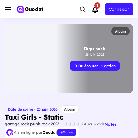
1
Quodat
Connexion
Album
Déjà sorti
26 juin 2026
Où écouter · 1 option
Date de sortie · 26 juin 2026
Album
Taxi Girls - Static
garage rock
punk
rock
2026
Noter
Aucun avis
Mis en ligne par
Quodat
Suivre