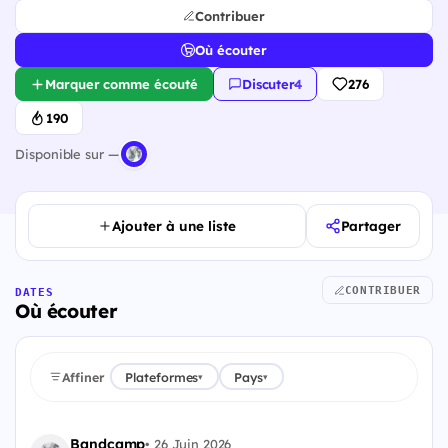
Contribuer
Où écouter
Marquer comme écouté
Discuter
·
4
276
190
Disponible sur —
Ajouter à une liste
Partager
CONTRIBUER
DATES
Où écouter
Affiner
Plateformes
Pays
▾
▾
Bandcamp
•
26 Juin 2026