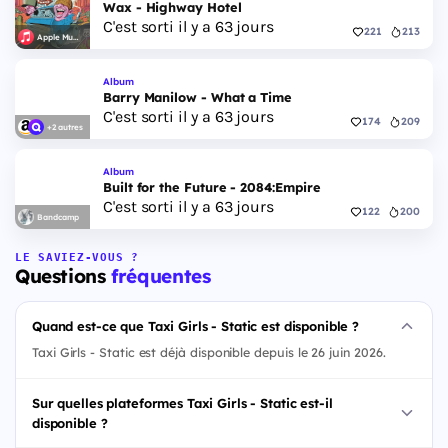
Wax - Highway Hotel
C'est sorti il y a 63 jours
221
213
Apple Music
Album
Barry Manilow - What a Time
C'est sorti il y a 63 jours
174
209
+2 autres
Album
Built for the Future - 2084:Empire
C'est sorti il y a 63 jours
122
200
Bandcamp
LE SAVIEZ-VOUS ?
Questions
fréquentes
Quand est-ce que Taxi Girls - Static est disponible ?
Taxi Girls - Static est déjà disponible depuis le 26 juin 2026.
Sur quelles plateformes Taxi Girls - Static est-il
disponible ?