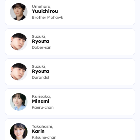
Umehara,
Yuuichirou
Brother Mohawk
Suzuki,
Ryouta
Dober-san
Suzuki,
Ryouta
Durandal
Kurisaka,
Minami
Kaeru-chan
Takahashi,
Karin
Kitsune-chan