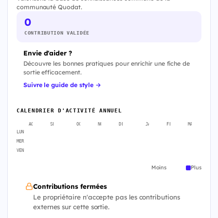
communauté Quodat.
0
CONTRIBUTION VALIDÉE
Envie d'aider ?
Découvre les bonnes pratiques pour enrichir une fiche de
sortie efficacement.
Suivre le guide de style →
CALENDRIER D'ACTIVITÉ ANNUEL
AOÛT
SEPT.
OCT.
NOV.
DÉC.
JANV.
FÉVR.
MARS
A
LUN
MER
VEN
Moins
Plus
Contributions fermées
Le propriétaire n'accepte pas les contributions
externes sur cette sortie.