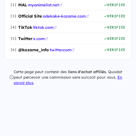
MAL
·
myanimelist.net
[2]
VÉRIFIÉE
Official Site
·
odekake-kozame.com
[3]
VÉRIFIÉE
TikTok
·
tiktok.com
[4]
VÉRIFIÉE
Twitter
·
x.com
[5]
VÉRIFIÉE
@kozame_info
·
twitter.com
[6]
VÉRIFIÉE
Cette page peut contenir des
liens d'achat affiliés
. Quodat
peut percevoir une commission sans surcoût pour vous.
En
savoir plus
.