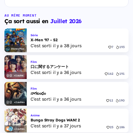
AU MÊME MOMENT
Ça sort aussi en
Juillet 2026
Série
X-Men '97 - S2
C'est sorti il y a 38 jours
7
193
Disney Plus
Film
口に関するアンケート
C'est sorti il y a 36 jours
162
191
+1 autre
Film
నాగబంధం
C'est sorti il y a 36 jours
12
190
+2 autres
Anime
Bungo Stray Dogs WAN! 2
C'est sorti il y a 37 jours
25
186
+2 autres