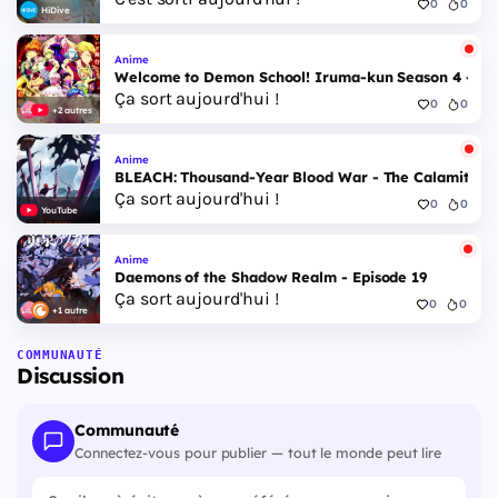
0
0
HiDive
Anime
Welcome to Demon School! Iruma-kun Season 4 - Epi
Ça sort aujourd'hui !
0
0
+2 autres
Anime
BLEACH: Thousand-Year Blood War - The Calamity - 
Ça sort aujourd'hui !
0
0
YouTube
Anime
Daemons of the Shadow Realm - Episode 19
Ça sort aujourd'hui !
0
0
+1 autre
COMMUNAUTÉ
Discussion
Communauté
Connectez-vous pour publier — tout le monde peut lire