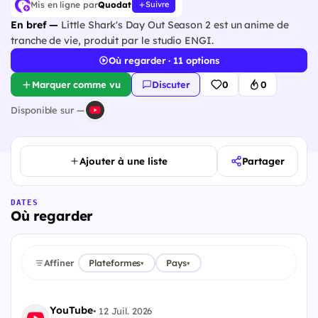
Mis en ligne par
Quodat
Suivre
En bref —
Little Shark's Day Out Season 2 est un anime de
tranche de vie, produit par le studio ENGI.
Où regarder · 11 options
Marquer comme vu
Discuter
0
0
Disponible sur —
Ajouter à une liste
Partager
DATES
Où regarder
Affiner
Plateformes
Pays
▾
▾
YouTube
•
12 Juil. 2026