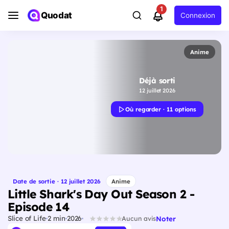
1
Quodat
Connexion
Anime
Déjà sorti
12 juillet 2026
Où regarder · 11 options
Date de sortie · 12 juillet 2026
Anime
Little Shark's Day Out Season 2 -
Episode 14
Slice of Life
2 min
2026
Noter
Aucun avis