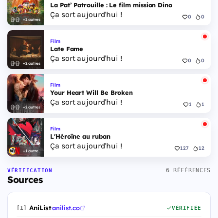
La Pat’ Patrouille : Le film mission Dino
Ça sort aujourd'hui !
0
0
+2 autres
Film
Late Fame
Ça sort aujourd'hui !
0
0
+2 autres
Film
Your Heart Will Be Broken
Ça sort aujourd'hui !
1
1
+2 autres
Film
L'Héroïne au ruban
Ça sort aujourd'hui !
127
12
+1 autre
6 RÉFÉRENCES
VÉRIFICATION
Sources
AniList
·
anilist.co
[1]
VÉRIFIÉE