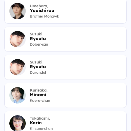
Umehara,
Yuuichirou
Brother Mohawk
Suzuki,
Ryouta
Dober-san
Suzuki,
Ryouta
Durandal
Kurisaka,
Minami
Kaeru-chan
Takahashi,
Karin
Kitsune-chan