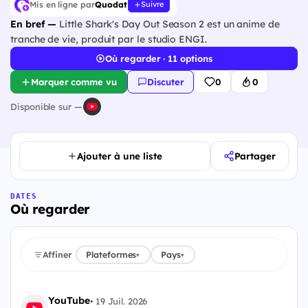
Mis en ligne par
Quodat
Suivre
En bref —
Little Shark's Day Out Season 2 est un anime de
tranche de vie, produit par le studio ENGI.
Où regarder · 11 options
Marquer comme vu
Discuter
0
0
Disponible sur —
Ajouter à une liste
Partager
DATES
Où regarder
Affiner
Plateformes
Pays
▾
▾
YouTube
•
19 Juil. 2026