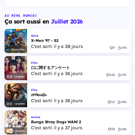
AU MÊME MOMENT
Ça sort aussi en
Juillet 2026
Série
X-Men '97 - S2
C'est sorti il y a 38 jours
7
193
Disney Plus
Film
口に関するアンケート
C'est sorti il y a 36 jours
162
191
+1 autre
Film
నాగబంధం
C'est sorti il y a 36 jours
12
190
+2 autres
Anime
Bungo Stray Dogs WAN! 2
C'est sorti il y a 37 jours
25
186
+2 autres