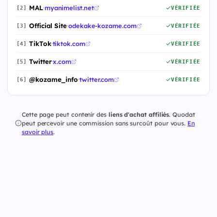
MAL
·
myanimelist.net
[2]
VÉRIFIÉE
Official Site
·
odekake-kozame.com
[3]
VÉRIFIÉE
TikTok
·
tiktok.com
[4]
VÉRIFIÉE
Twitter
·
x.com
[5]
VÉRIFIÉE
@kozame_info
·
twitter.com
[6]
VÉRIFIÉE
Cette page peut contenir des
liens d'achat affiliés
. Quodat
peut percevoir une commission sans surcoût pour vous.
En
savoir plus
.