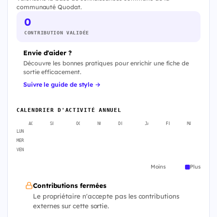
communauté Quodat.
0
CONTRIBUTION VALIDÉE
Envie d'aider ?
Découvre les bonnes pratiques pour enrichir une fiche de
sortie efficacement.
Suivre le guide de style →
CALENDRIER D'ACTIVITÉ ANNUEL
AOÛT
SEPT.
OCT.
NOV.
DÉC.
JANV.
FÉVR.
MARS
A
LUN
MER
VEN
Moins
Plus
Contributions fermées
Le propriétaire n'accepte pas les contributions
externes sur cette sortie.