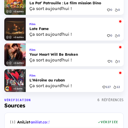
La Pat’ Patrouille : Le film mission Dino
Ça sort aujourd'hui !
0
0
+2 autres
Film
Late Fame
Ça sort aujourd'hui !
0
0
+2 autres
Film
Your Heart Will Be Broken
Ça sort aujourd'hui !
1
1
+2 autres
Film
L'Héroïne au ruban
Ça sort aujourd'hui !
127
12
+1 autre
6 RÉFÉRENCES
VÉRIFICATION
Sources
AniList
·
anilist.co
[1]
VÉRIFIÉE