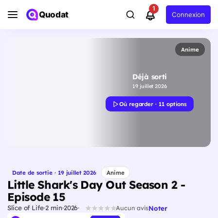
1
Quodat
Connexion
Anime
Déjà sorti
19 juillet 2026
Où regarder · 11 options
Date de sortie · 19 juillet 2026
Anime
Little Shark's Day Out Season 2 -
Episode 15
Slice of Life
2 min
2026
Noter
Aucun avis