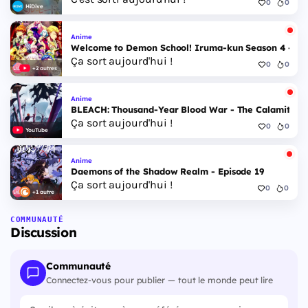
0
0
HiDive
Anime
Welcome to Demon School! Iruma-kun Season 4 - Epi
Ça sort aujourd'hui !
0
0
+2 autres
Anime
BLEACH: Thousand-Year Blood War - The Calamity - 
Ça sort aujourd'hui !
0
0
YouTube
Anime
Daemons of the Shadow Realm - Episode 19
Ça sort aujourd'hui !
0
0
+1 autre
COMMUNAUTÉ
Discussion
Communauté
Connectez-vous pour publier — tout le monde peut lire