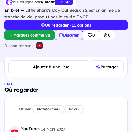
Mis en ligne par
Quodat
Suivre
En bref —
Little Shark's Day Out Season 2 est un anime de
tranche de vie, produit par le studio ENGI.
Où regarder · 11 options
Marquer comme vu
Discuter
0
0
Disponible sur —
Ajouter à une liste
Partager
DATES
Où regarder
Affiner
Plateformes
Pays
▾
▾
YouTube
•
14 Mars 2027