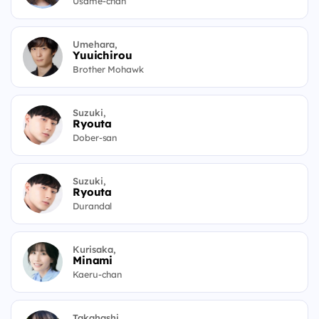
Usame-chan
Umehara,
Yuuichirou
Brother Mohawk
Suzuki,
Ryouta
Dober-san
Suzuki,
Ryouta
Durandal
Kurisaka,
Minami
Kaeru-chan
Takahashi,