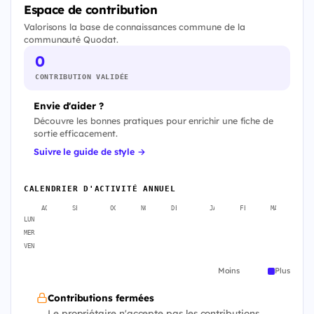
Espace de contribution
Valorisons la base de connaissances commune de la
communauté Quodat.
0
CONTRIBUTION VALIDÉE
Envie d'aider ?
Découvre les bonnes pratiques pour enrichir une fiche de
sortie efficacement.
Suivre le guide de style →
CALENDRIER D'ACTIVITÉ ANNUEL
AOÛT
SEPT.
OCT.
NOV.
DÉC.
JANV.
FÉVR.
MARS
A
LUN
MER
VEN
Moins
Plus
Contributions fermées
Le propriétaire n'accepte pas les contributions