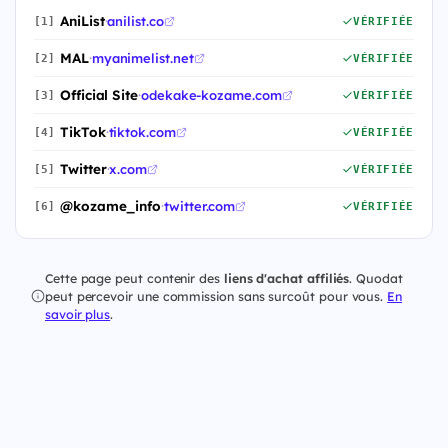
AniList
·
anilist.co
[1]
VÉRIFIÉE
MAL
·
myanimelist.net
[2]
VÉRIFIÉE
Official Site
·
odekake-kozame.com
[3]
VÉRIFIÉE
TikTok
·
tiktok.com
[4]
VÉRIFIÉE
Twitter
·
x.com
[5]
VÉRIFIÉE
@kozame_info
·
twitter.com
[6]
VÉRIFIÉE
Cette page peut contenir des
liens d'achat affiliés
. Quodat
peut percevoir une commission sans surcoût pour vous.
En
savoir plus
.