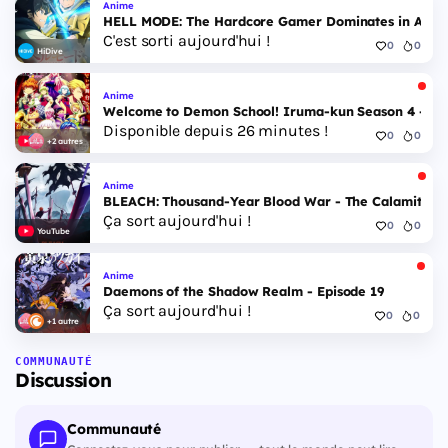
Anime
HELL MODE: The Hardcore Gamer Dominates in Anothe
C'est sorti aujourd'hui !
0
0
HiDive
Anime
Welcome to Demon School! Iruma-kun Season 4 - Epi
Disponible depuis 26 minutes !
0
0
+2 autres
Anime
BLEACH: Thousand-Year Blood War - The Calamity - 
Ça sort aujourd'hui !
0
0
YouTube
Anime
Daemons of the Shadow Realm - Episode 19
Ça sort aujourd'hui !
0
0
+1 autre
COMMUNAUTÉ
Discussion
Communauté