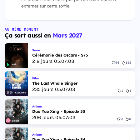
externes sur cette sortie.
AU MÊME MOMENT
Ça sort aussi en
Mars 2027
Série
Cérémonie des Oscars - S75
218
jours
05
:
07
:
02
94
162
Hulu
Film
The Last Whale Singer
235
jours
05
:
07
:
02
1
1
+2 autres
Anime
Dao Yao Xing - Episode 53
206
jours
05
:
07
:
02
0
0
BiliBili
Anime
Dao Yao Xing - Episode 54