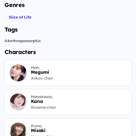
Genres
Slice of Life
Tags
#
Anthropomorphic
Characters
Han,
Megumi
Ankou-chan
Hanazawa,
Kana
Kozame-chan
Kuno,
Misaki