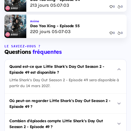
213
jours
05
:
07
:
02
0
0
BiliBili
Anime
Dao Yao Xing - Episode 55
220
jours
05
:
07
:
02
0
0
BiliBili
LE SAVIEZ-VOUS ?
Questions
fréquentes
Quand est-ce que Little Shark's Day Out Season 2 -
Episode 49 est disponible ?
Little Shark's Day Out Season 2 - Episode 49 sera disponible à
partir du 14 mars 2027.
Où peut-on regarder Little Shark's Day Out Season 2 -
Episode 49 ?
Combien d'épisodes compte Little Shark's Day Out
Season 2 - Episode 49 ?