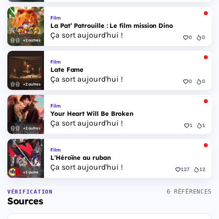
Film
La Pat’ Patrouille : Le film mission Dino
Ça sort aujourd'hui !
0
0
+2 autres
Film
Late Fame
Ça sort aujourd'hui !
0
0
+2 autres
Film
Your Heart Will Be Broken
Ça sort aujourd'hui !
1
1
+2 autres
Film
L'Héroïne au ruban
Ça sort aujourd'hui !
127
12
+1 autre
6 RÉFÉRENCES
VÉRIFICATION
Sources