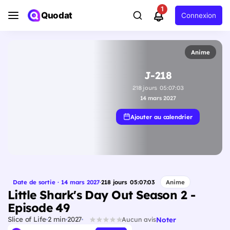
1
Quodat
Connexion
Anime
J-218
218
jours
05
:
07
:
02
14 mars 2027
Ajouter au calendrier
Date de sortie · 14 mars 2027
·
218
jours
05
:
07
:
02
Anime
Little Shark's Day Out Season 2 -
Episode 49
Slice of Life
2 min
2027
Noter
Aucun avis