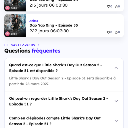
215
jours
06
:
03
:
29
0
0
BiliBili
Anime
Dao Yao Xing - Episode 55
222
jours
06
:
03
:
29
0
0
BiliBili
LE SAVIEZ-VOUS ?
Questions
fréquentes
Quand est-ce que Little Shark's Day Out Season 2 -
Episode 51 est disponible ?
Little Shark's Day Out Season 2 - Episode 51 sera disponible à
partir du 28 mars 2027.
Où peut-on regarder Little Shark's Day Out Season 2 -
Episode 51 ?
Combien d'épisodes compte Little Shark's Day Out
Season 2 - Episode 51 ?