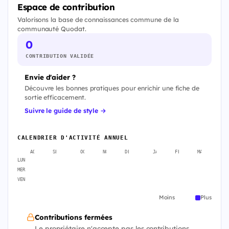
Espace de contribution
Valorisons la base de connaissances commune de la
communauté Quodat.
0
CONTRIBUTION VALIDÉE
Envie d'aider ?
Découvre les bonnes pratiques pour enrichir une fiche de
sortie efficacement.
Suivre le guide de style →
CALENDRIER D'ACTIVITÉ ANNUEL
AOÛT
SEPT.
OCT.
NOV.
DÉC.
JANV.
FÉVR.
MARS
A
LUN
MER
VEN
Moins
Plus
Contributions fermées
Le propriétaire n'accepte pas les contributions