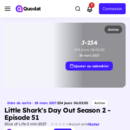
1
Quodat
Connexion
Anime
J-234
234
jours
06
:
03
:
29
28 mars 2027
Ajouter au calendrier
Date de sortie · 28 mars 2027
·
234
jours
06
:
03
:
29
Anime
Little Shark's Day Out Season 2 -
Episode 51
Slice of Life
2 min
2027
Noter
Aucun avis