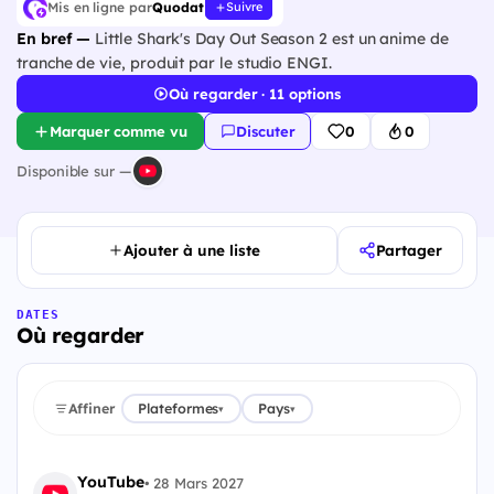
Mis en ligne par
Quodat
Suivre
En bref —
Little Shark's Day Out Season 2 est un anime de
tranche de vie, produit par le studio ENGI.
Où regarder · 11 options
Marquer comme vu
Discuter
0
0
Disponible sur —
Ajouter à une liste
Partager
DATES
Où regarder
Affiner
Plateformes
Pays
▾
▾
YouTube
•
28 Mars 2027