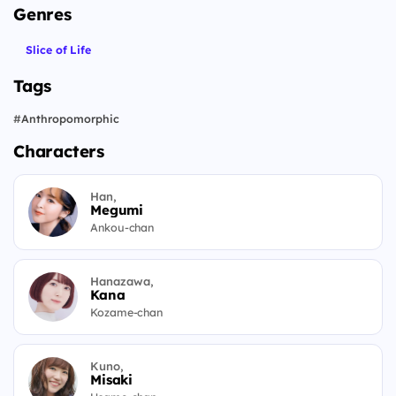
Genres
Slice of Life
Tags
#
Anthropomorphic
Characters
Han,
Megumi
Ankou-chan
Hanazawa,
Kana
Kozame-chan
Kuno,
Misaki