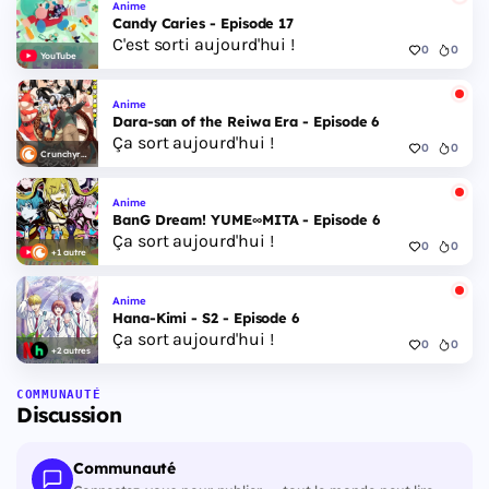
Anime
Candy Caries - Episode 17
C'est sorti aujourd'hui !
0
0
YouTube
Anime
Dara-san of the Reiwa Era - Episode 6
Ça sort aujourd'hui !
0
0
Crunchyroll
Anime
BanG Dream! YUME∞MITA - Episode 6
Ça sort aujourd'hui !
0
0
+1 autre
Anime
Hana-Kimi - S2 - Episode 6
Ça sort aujourd'hui !
0
0
+2 autres
COMMUNAUTÉ
Discussion
Communauté