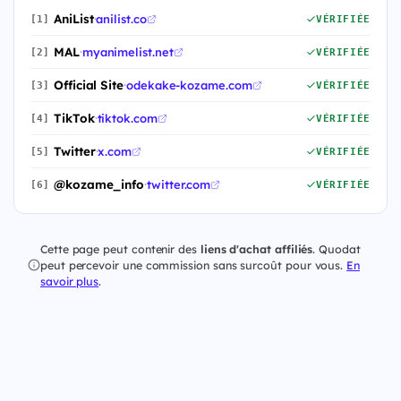
AniList
·
anilist.co
[1]
VÉRIFIÉE
MAL
·
myanimelist.net
[2]
VÉRIFIÉE
Official Site
·
odekake-kozame.com
[3]
VÉRIFIÉE
TikTok
·
tiktok.com
[4]
VÉRIFIÉE
Twitter
·
x.com
[5]
VÉRIFIÉE
@kozame_info
·
twitter.com
[6]
VÉRIFIÉE
Cette page peut contenir des
liens d'achat affiliés
. Quodat
peut percevoir une commission sans surcoût pour vous.
En
savoir plus
.