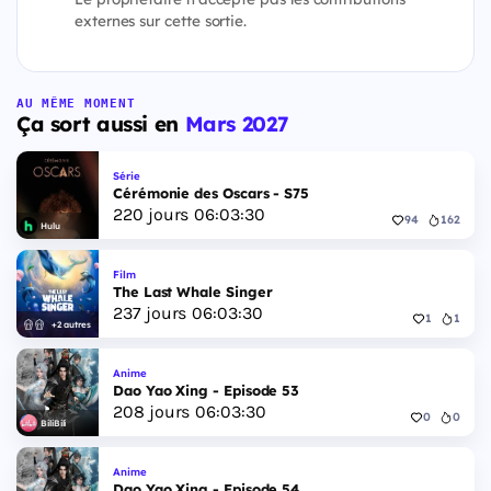
externes sur cette sortie.
AU MÊME MOMENT
Ça sort aussi en
Mars 2027
Série
Cérémonie des Oscars - S75
220
jours
06
:
03
:
29
94
162
Hulu
Film
The Last Whale Singer
237
jours
06
:
03
:
29
1
1
+2 autres
Anime
Dao Yao Xing - Episode 53
208
jours
06
:
03
:
29
0
0
BiliBili
Anime
Dao Yao Xing - Episode 54