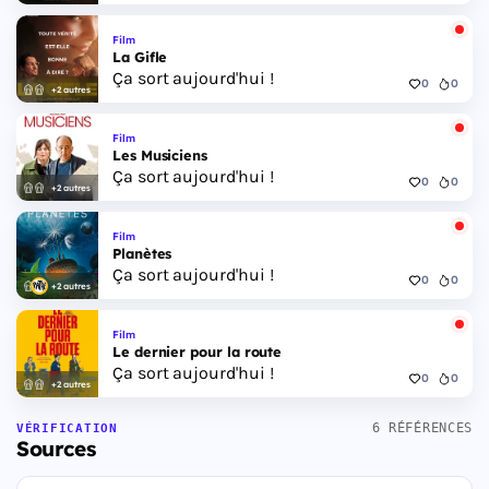
Film
La Gifle
Ça sort aujourd'hui !
0
0
+2 autres
Film
Les Musiciens
Ça sort aujourd'hui !
0
0
+2 autres
Film
Planètes
Ça sort aujourd'hui !
0
0
+2 autres
Film
Le dernier pour la route
Ça sort aujourd'hui !
0
0
+2 autres
6 RÉFÉRENCES
VÉRIFICATION
Sources