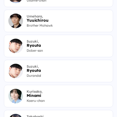
Usame-chan
Umehara,
Yuuichirou
Brother Mohawk
Suzuki,
Ryouta
Dober-san
Suzuki,
Ryouta
Durandal
Kurisaka,
Minami
Kaeru-chan
Takahashi,