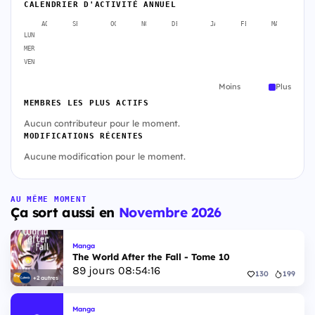
CALENDRIER D'ACTIVITÉ ANNUEL
AOÛT
SEPT.
OCT.
NOV.
DÉC.
JANV.
FÉVR.
MARS
A
LUN
MER
VEN
Moins
Plus
MEMBRES LES PLUS ACTIFS
Aucun contributeur pour le moment.
MODIFICATIONS RÉCENTES
Aucune modification pour le moment.
AU MÊME MOMENT
Ça sort aussi en
Novembre 2026
Manga
The World After the Fall - Tome 10
89
jours
08
:
54
:
15
130
199
+2 autres
Manga