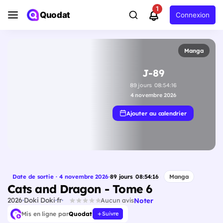
1
Quodat
Connexion
Manga
J-89
89
jours
08
:
54
:
15
4 novembre 2026
Ajouter au calendrier
Date de sortie · 4 novembre 2026
·
89
jours
08
:
54
:
15
Manga
Cats and Dragon - Tome 6
2026
Doki Doki
fr
Noter
Aucun avis
Mis en ligne par
Quodat
Suivre