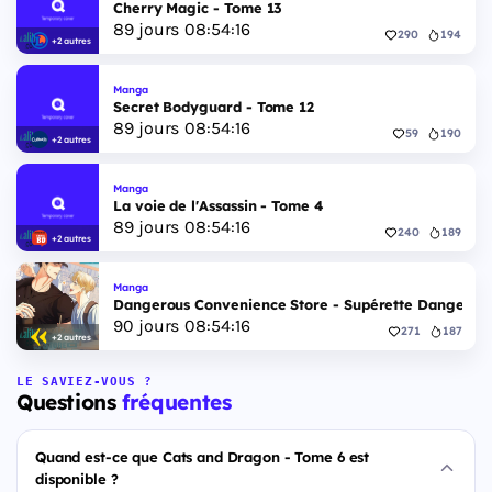
Cherry Magic - Tome 13
89
jours
08
:
54
:
15
290
194
+2 autres
Manga
Secret Bodyguard - Tome 12
89
jours
08
:
54
:
15
59
190
+2 autres
Manga
La voie de l'Assassin - Tome 4
89
jours
08
:
54
:
15
240
189
+2 autres
Manga
Dangerous Convenience Store - Supérette Dangereus
90
jours
08
:
54
:
15
271
187
+2 autres
LE SAVIEZ-VOUS ?
Questions
fréquentes
Quand est-ce que Cats and Dragon - Tome 6 est
disponible ?