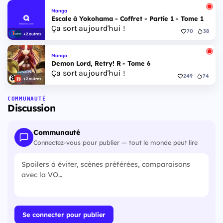
Manga
Escale à Yokohama - Coffret - Partie 1 - Tome 1
Ça sort aujourd'hui !
70
38
+2 autres
Manga
Demon Lord, Retry! R - Tome 6
Ça sort aujourd'hui !
249
74
+2 autres
COMMUNAUTÉ
Discussion
Communauté
Connectez-vous pour publier — tout le monde peut lire
Se connecter pour publier