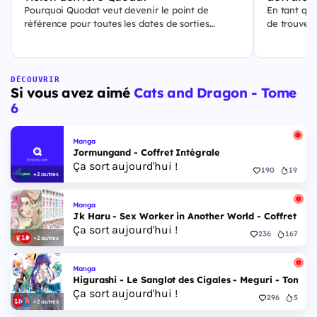
Pourquoi Quodat veut devenir le point de
En tant qu'
référence pour toutes les dates de sorties
de trouver
culturelles.
sorties de 
solution qu
DÉCOUVRIR
Si vous avez aimé
Cats and Dragon - Tome
6
Manga
Jormungand - Coffret Intégrale
Ça sort aujourd'hui !
190
19
+2 autres
Manga
Jk Haru - Sex Worker in Another World - Coffret Int
Ça sort aujourd'hui !
236
167
+2 autres
Manga
Higurashi - Le Sanglot des Cigales - Meguri - Tome 5
Ça sort aujourd'hui !
296
5
+2 autres