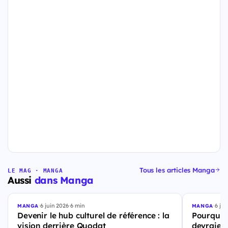
Tous les articles Manga
LE MAG · MANGA
Aussi
dans Manga
·
6 juin 2026
·
6 min
·
6 jui
MANGA
MANGA
Devenir le hub culturel de référence : la
Pourquoi
vision derrière Quodat
devraient