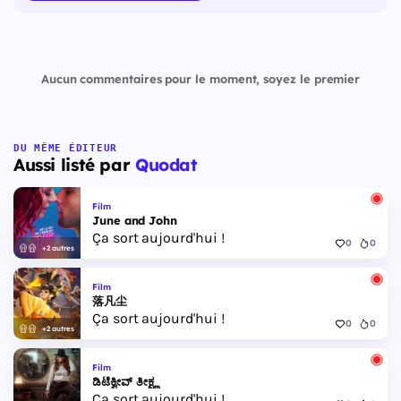
Aucun commentaires pour le moment, soyez le premier
DU MÊME ÉDITEUR
Aussi listé par
Quodat
Film
June and John
Ça sort aujourd'hui !
0
0
+2 autres
Film
落凡尘
Ça sort aujourd'hui !
0
0
+2 autres
Film
ಡಿಟೆಕ್ವೀವ್ ತೀಕ್ಷ್ಣ
Ça sort aujourd'hui !