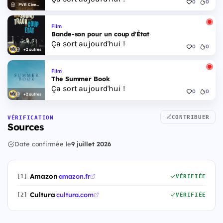
0
0
PVR Cinemas
Film
Bande-son pour un coup d'État
Ça sort aujourd'hui !
0
0
+2 autres
Film
The Summer Book
Ça sort aujourd'hui !
0
0
+2 autres
CONTRIBUER
VÉRIFICATION
Sources
Date confirmée le
9 juillet 2026
Amazon
·
amazon.fr
[1]
VÉRIFIÉE
Cultura
·
cultura.com
[2]
VÉRIFIÉE